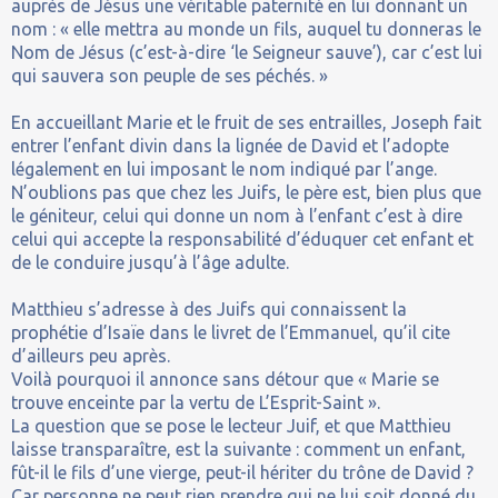
auprès de Jésus une véritable paternité en lui donnant un
nom : « elle mettra au monde un fils, auquel tu donneras le
Nom de Jésus (c’est-à-dire ‘le Seigneur sauve’), car c’est lui
qui sauvera son peuple de ses péchés. »
En accueillant Marie et le fruit de ses entrailles, Joseph fait
entrer l’enfant divin dans la lignée de David et l’adopte
légalement en lui imposant le nom indiqué par l’ange.
N’oublions pas que chez les Juifs, le père est, bien plus que
le géniteur, celui qui donne un nom à l’enfant c’est à dire
celui qui accepte la responsabilité d’éduquer cet enfant et
de le conduire jusqu’à l’âge adulte.
Matthieu s’adresse à des Juifs qui connaissent la
prophétie d’Isaïe dans le livret de l’Emmanuel, qu’il cite
d’ailleurs peu après.
Voilà pourquoi il annonce sans détour que « Marie se
trouve enceinte par la vertu de L’Esprit-Saint ».
La question que se pose le lecteur Juif, et que Matthieu
laisse transparaître, est la suivante : comment un enfant,
fût-il le fils d’une vierge, peut-il hériter du trône de David ?
Car personne ne peut rien prendre qui ne lui soit donné du