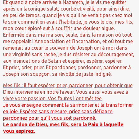
Et quand à notre arrivée à Nazareth, je le vis me quitter
après un laconique salut, courbé et vieilli, pour ainsi dire,
en peu de temps, quand je vis qu'il ne venait pas chez moi
le soir comme il en avait l'habitude, je vous le dis, mes fils,
mon cœur éploré eut à souffrir une douleur aiguë.
Enfermée dans ma maison, seule, dans la maison où tout
me rappelait l'Annonciation et l'Incarnation, et où tout me
ramenait au cœur le souvenir de Joseph uni à moi dans
une virginité sans tache, je dus résister au découragement,
aux insinuations de Satan et espérer, espérer, espérer.
Et prier, prier, prier. Et pardonner, pardonner, pardonner à
Joseph son soupçon, sa révolte de juste indigné.
Mes fils : il faut espérer, prier, pardonner, pour obtenir que
Dieu intervienne en notre faveur. Vous aussi vous avez à
vivre votre passion. Vos fautes l'ont méritée
.
Je vous enseigne comment la surmonter et la transformer
en joie. Espérez sans mesure, priez sans défiance,
pardonnez pour qu'il vous soit pardonné.
Le pardon de Dieu, mes fils, sera la Paix à laquelle
vous aspirez.