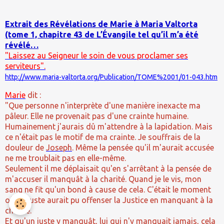
Extrait des Révélations de Marie à Maria Valtorta
(tome 1, chapitre 43 de L’Évangile tel qu’il m’a été
révélé…
"Laissez au Seigneur le soin de vous proclamer ses
serviteurs".
http://www.maria-valtorta.org/Publication/TOME%2001/01-043.htm
Marie
dit :
"Que personne n'interprète d'une manière inexacte ma
pâleur. Elle ne provenait pas d'une crainte humaine.
Humainement j'aurais dû m'attendre à
la lapidation. Mais
ce n'était pas le motif de ma crainte. Je souffrais de la
douleur de
Joseph
. Même la pensée qu'il m'aurait accusée
ne me troublait pas en elle-même.
Seulement il me déplaisait qu'en s'arrêtant à la pensée de
m'accuser il manquât à
la charité. Quand
je le vis, mon
sang ne fit qu'un bond à cause de cela. C'était le moment
où un juste aurait pu offenser la Justice en manquant à la
charité.
Et qu'un juste y manquât, lui qui n'y manquait jamais, cela