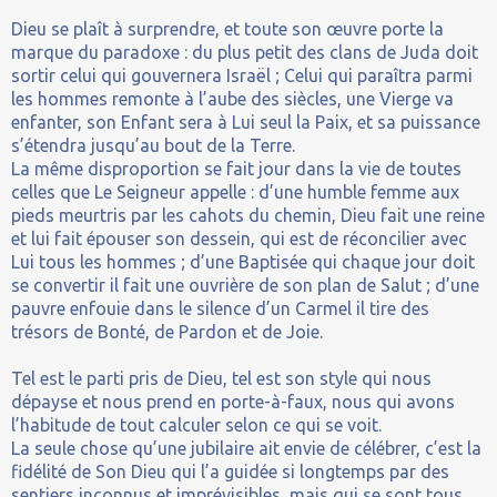
Dieu se plaît à surprendre, et toute son œuvre porte la
marque du paradoxe : du plus petit des clans de Juda doit
sortir celui qui gouvernera Israël ; Celui qui paraîtra parmi
les hommes remonte à l’aube des siècles, une Vierge va
enfanter, son Enfant sera à Lui seul la Paix, et sa puissance
s’étendra jusqu’au bout de la Terre.
La même disproportion se fait jour dans la vie de toutes
celles que Le Seigneur appelle : d’une humble femme aux
pieds meurtris par les cahots du chemin, Dieu fait une reine
et lui fait épouser son dessein, qui est de réconcilier avec
Lui tous les hommes ; d’une Baptisée qui chaque jour doit
se convertir il fait une ouvrière de son plan de Salut ; d’une
pauvre enfouie dans le silence d’un Carmel il tire des
trésors de Bonté, de Pardon et de Joie.
Tel est le parti pris de Dieu, tel est son style qui nous
dépayse et nous prend en porte-à-faux, nous qui avons
l’habitude de tout calculer selon ce qui se voit.
La seule chose qu’une jubilaire ait envie de célébrer, c’est la
fidélité de Son Dieu qui l’a guidée si longtemps par des
sentiers inconnus et imprévisibles, mais qui se sont tous