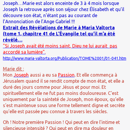
Joseph…Marie est alors enceinte de 3 à 4 mois lorsque
Joseph la retrouve après son séjour chez Élisabeth et qu’il
découvre son état, n’étant pas au courant de
l’Annonciation de l’Ange Gabriel !!!
Extrait des Révélations de Marie à Maria Valtorta
(tome 1, chapitre 41 de L’Évangile tel qu’il m’a été
révélé…
"Si Joseph avait été moins saint, Dieu ne lui aurait pas
accordé sa lumière".
http://www.maria-valtorta.org/Publication/TOME%2001/01-041.htm
Marie dit :
Mon
Joseph
aussi a eu sa
Passion
.
Et elle commença à
Jérusalem quand il se rendit compte de mon état, et elle a
duré des jours comme pour Jésus et pour moi. Et
spirituellement elle ne fut pas moins douloureuse. C'est
uniquement par la sainteté de Joseph, mon époux, qu'elle
s'est maintenue sous une forme tellement digne et secrète
qu'elle est passée peu connue à travers les siècles.
Oh ! Notre première Passion ! Qui peut en dire l'intime et
silencieuse intensité ? Qui peut en dire ma douleur en