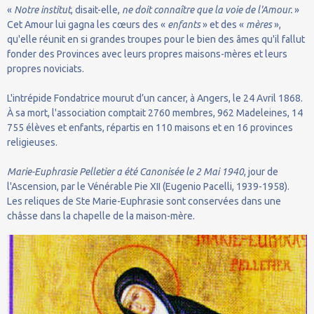
«
Notre institut
, disait-elle,
ne doit connaître que la voie de l'Amour.
»
Cet Amour lui gagna les cœurs des «
enfants
» et des «
mères
»,
qu'elle réunit en si grandes troupes pour le bien des âmes qu'il fallut
fonder des Provinces avec leurs propres maisons-mères et leurs
propres noviciats.
L'intrépide Fondatrice mourut d’un cancer, à Angers, le 24 Avril 1868.
À sa mort, l'association comptait 2760 membres, 962 Madeleines, 14
755 élèves et enfants, répartis en 110 maisons et en 16 provinces
religieuses.
Marie-Euphrasie Pelletier a été Canonisée le 2 Mai 1940
, jour de
l'Ascension, par le Vénérable Pie XII (Eugenio Pacelli, 1939-1958).
Les reliques de Ste Marie-Euphrasie sont conservées dans une
châsse dans la chapelle de la maison-mère.