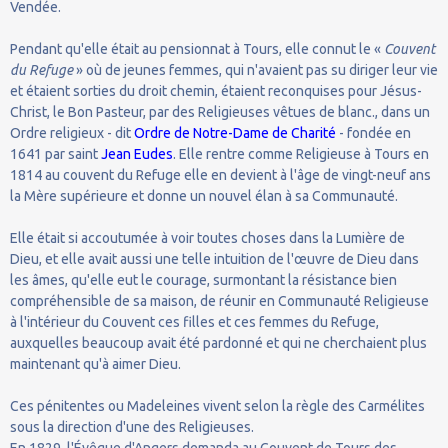
Vendée.
Pendant qu'elle était au pensionnat à Tours, elle connut le «
Couvent
du Refuge
» où de jeunes femmes, qui n'avaient pas su diriger leur vie
et étaient sorties du droit chemin, étaient reconquises pour Jésus-
Christ, le Bon Pasteur, par des Religieuses vêtues de blanc., dans un
Ordre religieux - dit
Ordre de Notre-Dame de Charité
- fondée en
1641 par saint
Jean Eudes
. Elle rentre comme Religieuse à Tours en
1814 au couvent du Refuge elle en devient à l'âge de vingt-neuf ans
la Mère supérieure et donne un nouvel élan à sa Communauté.
Elle était si accoutumée à voir toutes choses dans la Lumière de
Dieu, et elle avait aussi une telle intuition de l'œuvre de Dieu dans
les âmes, qu'elle eut le courage, surmontant la résistance bien
compréhensible de sa maison, de réunir en Communauté Religieuse
à l'intérieur du Couvent ces filles et ces femmes du Refuge,
auxquelles beaucoup avait été pardonné et qui ne cherchaient plus
maintenant qu'à aimer Dieu.
Ces pénitentes ou Madeleines vivent selon la règle des Carmélites
sous la direction d'une des Religieuses.
En 1829, l'Évêque d'Angers demanda au Couvent de Tours des