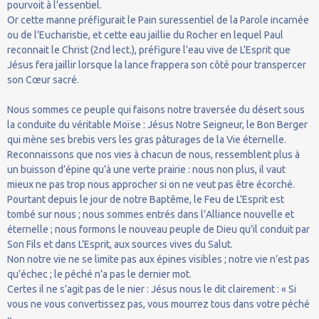
pourvoit à l’essentiel.
Or cette manne préfigurait le Pain suressentiel de la Parole incarnée
ou de l’Eucharistie, et cette eau jaillie du Rocher en lequel Paul
reconnait le Christ (2nd lect.), préfigure l’eau vive de L’Esprit que
Jésus fera jaillir lorsque la lance frappera son côté pour transpercer
son Cœur sacré.
Nous sommes ce peuple qui faisons notre traversée du désert sous
la conduite du véritable Moïse : Jésus Notre Seigneur, le Bon Berger
qui mène ses brebis vers les gras pâturages de la Vie éternelle.
Reconnaissons que nos vies à chacun de nous, ressemblent plus à
un buisson d’épine qu’à une verte prairie : nous non plus, il vaut
mieux ne pas trop nous approcher si on ne veut pas être écorché.
Pourtant depuis le jour de notre Baptême, le Feu de L’Esprit est
tombé sur nous ; nous sommes entrés dans l’Alliance nouvelle et
éternelle ; nous formons le nouveau peuple de Dieu qu’il conduit par
Son Fils et dans L’Esprit, aux sources vives du Salut.
Non notre vie ne se limite pas aux épines visibles ; notre vie n’est pas
qu’échec ; le péché n’a pas le dernier mot.
Certes il ne s’agit pas de le nier : Jésus nous le dit clairement : « Si
vous ne vous convertissez pas, vous mourrez tous dans votre péché
».