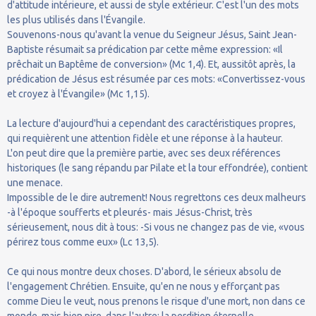
d'attitude intérieure, et aussi de style extérieur. C'est l'un des mots
les plus utilisés dans l'Évangile.
Souvenons-nous qu'avant la venue du Seigneur Jésus, Saint Jean-
Baptiste résumait sa prédication par cette même expression: «Il
prêchait un Baptême de conversion» (Mc 1,4). Et, aussitôt après, la
prédication de Jésus est résumée par ces mots: «Convertissez-vous
et croyez à l'Évangile» (Mc 1,15).
La lecture d'aujourd'hui a cependant des caractéristiques propres,
qui requièrent une attention fidèle et une réponse à la hauteur.
L'on peut dire que la première partie, avec ses deux références
historiques (le sang répandu par Pilate et la tour effondrée), contient
une menace.
Impossible de le dire autrement! Nous regrettons ces deux malheurs
-à l'époque soufferts et pleurés- mais Jésus-Christ, très
sérieusement, nous dit à tous: -Si vous ne changez pas de vie, «vous
périrez tous comme eux» (Lc 13,5).
Ce qui nous montre deux choses. D'abord, le sérieux absolu de
l'engagement Chrétien. Ensuite, qu'en ne nous y efforçant pas
comme Dieu le veut, nous prenons le risque d'une mort, non dans ce
monde, mais bien pire, dans l'autre: la perdition éternelle.