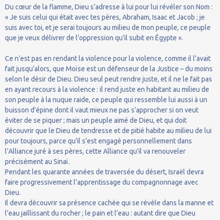
Du cœur de la flamme, Dieu s’adresse à lui pour lui révéler son Nom :
« Je suis celui qui était avec tes pères, Abraham, Isaac et Jacob ; je
suis avec toi, et je serai toujours au milieu de mon peuple, ce peuple
que je veux délivrer de l’oppression qu’il subit en Égypte ».
Ce n’est pas en rendant la violence pour la violence, comme il l’avait
fait jusqu’alors, que Moïse est un défenseur de la Justice – du moins
selon le désir de Dieu. Dieu seul peut rendre juste, et il ne le fait pas
en ayant recours à la violence : il rend juste en habitant au milieu de
son peuple à la nuque raide, ce peuple qui ressemble lui aussi à un
buisson d’épine dont il vaut mieux ne pas s’approcher si on veut
éviter de se piquer ; mais un peuple aimé de Dieu, et qui doit
découvrir que le Dieu de tendresse et de pitié habite au milieu de lui
pour toujours, parce qu’il s’est engagé personnellement dans
l’Alliance juré à ses pères, cette Alliance qu’il va renouveler
précisément au Sinaï.
Pendant les quarante années de traversée du désert, Israël devra
faire progressivement l’apprentissage du compagnonnage avec
Dieu.
Il devra découvrir sa présence cachée qui se révèle dans la manne et
l’eau jaillissant du rocher ; le pain et l’eau : autant dire que Dieu