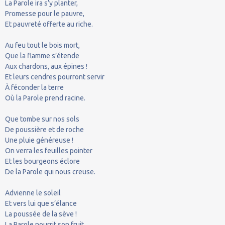
La Parole ira s’y planter,
Promesse pour le pauvre,
Et pauvreté offerte au riche.
Au feu tout le bois mort,
Que la flamme s’étende
Aux chardons, aux épines !
Et leurs cendres pourront servir
À féconder la terre
Où la Parole prend racine.
Que tombe sur nos sols
De poussière et de roche
Une pluie généreuse !
On verra les feuilles pointer
Et les bourgeons éclore
De la Parole qui nous creuse.
Advienne le soleil
Et vers lui que s’élance
La poussée de la sève !
La Parole nourrit son fruit