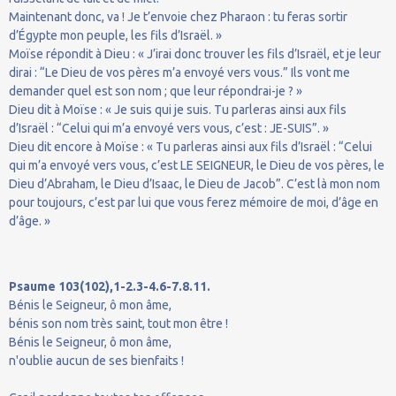
Maintenant donc, va ! Je t’envoie chez Pharaon : tu feras sortir
d’Égypte mon peuple, les fils d’Israël. »
Moïse répondit à Dieu : « J’irai donc trouver les fils d’Israël, et je leur
dirai : “Le Dieu de vos pères m’a envoyé vers vous.” Ils vont me
demander quel est son nom ; que leur répondrai-je ? »
Dieu dit à Moïse : « Je suis qui je suis. Tu parleras ainsi aux fils
d’Israël : “Celui qui m’a envoyé vers vous, c’est : JE-SUIS”. »
Dieu dit encore à Moïse : « Tu parleras ainsi aux fils d’Israël : “Celui
qui m’a envoyé vers vous, c’est LE SEIGNEUR, le Dieu de vos pères, le
Dieu d’Abraham, le Dieu d’Isaac, le Dieu de Jacob”. C’est là mon nom
pour toujours, c’est par lui que vous ferez mémoire de moi, d’âge en
d’âge. »
Psaume 103(102),1-2.3-4.6-7.8.11.
Bénis le Seigneur, ô mon âme,
bénis son nom très saint, tout mon être !
Bénis le Seigneur, ô mon âme,
n'oublie aucun de ses bienfaits !