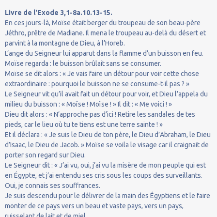
Livre de l'Exode 3,1-8a.10.13-15.
En ces jours-là, Moïse était berger du troupeau de son beau-père
Jéthro, prêtre de Madiane. Il mena le troupeau au-delà du désert et
parvint à la montagne de Dieu, à l’Horeb.
L’ange du Seigneur lui apparut dans la flamme d’un buisson en feu.
Moïse regarda : le buisson brûlait sans se consumer.
Moïse se dit alors : « Je vais faire un détour pour voir cette chose
extraordinaire : pourquoi le buisson ne se consume-t-il pas ? »
Le Seigneur vit qu’il avait fait un détour pour voir, et Dieu l’appela du
milieu du buisson : « Moïse ! Moïse ! » Il dit : « Me voici ! »
Dieu dit alors : « N’approche pas d’ici ! Retire les sandales de tes
pieds, car le lieu où tu te tiens est une terre sainte ! »
Et il déclara : « Je suis le Dieu de ton père, le Dieu d’Abraham, le Dieu
d’Isaac, le Dieu de Jacob. » Moïse se voila le visage car il craignait de
porter son regard sur Dieu.
Le Seigneur dit : « J’ai vu, oui, j’ai vu la misère de mon peuple qui est
en Égypte, et j’ai entendu ses cris sous les coups des surveillants.
Oui, je connais ses souffrances.
Je suis descendu pour le délivrer de la main des Égyptiens et le faire
monter de ce pays vers un beau et vaste pays, vers un pays,
ruisselant de lait et de miel.