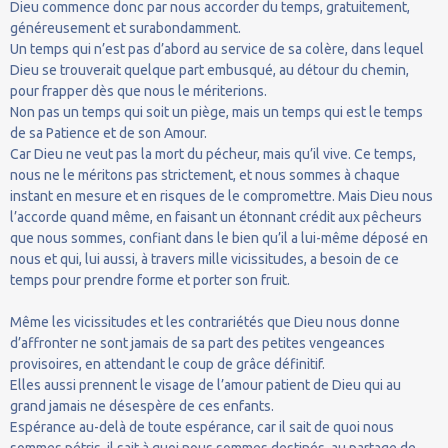
Dieu commence donc par nous accorder du temps, gratuitement,
généreusement et surabondamment.
Un temps qui n’est pas d’abord au service de sa colère, dans lequel
Dieu se trouverait quelque part embusqué, au détour du chemin,
pour frapper dès que nous le mériterions.
Non pas un temps qui soit un piège, mais un temps qui est le temps
de sa Patience et de son Amour.
Car Dieu ne veut pas la mort du pécheur, mais qu’il vive. Ce temps,
nous ne le méritons pas strictement, et nous sommes à chaque
instant en mesure et en risques de le compromettre. Mais Dieu nous
l’accorde quand même, en faisant un étonnant crédit aux pêcheurs
que nous sommes, confiant dans le bien qu’il a lui-même déposé en
nous et qui, lui aussi, à travers mille vicissitudes, a besoin de ce
temps pour prendre forme et porter son fruit.
Même les vicissitudes et les contrariétés que Dieu nous donne
d’affronter ne sont jamais de sa part des petites vengeances
provisoires, en attendant le coup de grâce définitif.
Elles aussi prennent le visage de l’amour patient de Dieu qui au
grand jamais ne désespère de ces enfants.
Espérance au-delà de toute espérance, car il sait de quoi nous
sommes pétris, il sait à quoi nous sommes destinés, au partage de