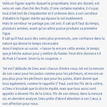
Voilà un figuier auprès duquel le propriétaire, trois ans durant, est
venu en vain cherché des fruits. D’une certaine manière, il n’a pas
tout à fait tort de s’impatienter et il ordonne donc à son serviteur
d’abattre le figuier stérile qui épuise le sol inutilement.
Mais le serviteur ne partage pas cet avis. Il sait qu’il faut du temps,
plusieurs années, avant qu’un arbre puisse produire sa première
figue.
Il sait qu’il faut aussi des soins plus prononcés, une confiance dans la
nature qui donne le temps nécessaire.
Ainsi il implore un sursis : « laisse-le encore cette année, le temps
que je bêche autour pour y mettre du fumier. Peut-être donnera-t-il
du fruit à l’avenir. Sinon tu le couperas. »
Tel est l’attitude de Dieu avec chacun d’entre nous, tel est la mesure
de son cœur pour les justes comme pour les pêcheurs, et encore un
peu plus pour les pêcheurs que pour les justes, étant donné que
t
tous également, comme le rappelle S
Paul, sont les fils de la colère,
si Dieu n’écoutait que la stricte équité, mais que tous aussi sont
appelés à devenir fils de la Grâce, fils de son Amour, dans la mesure
où, en dernière analyse, Dieu prête d’abord attention à son Cœur, à
son affection pour nous.