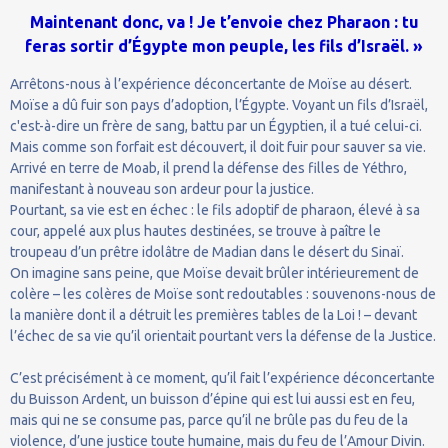
Maintenant donc, va ! Je t’envoie chez Pharaon : tu
feras sortir d’Égypte mon peuple, les fils d’Israël. »
Arrêtons-nous à l’expérience déconcertante de Moïse au désert.
Moïse a dû fuir son pays d’adoption, l’Égypte. Voyant un fils d’Israël,
c'est-à-dire un frère de sang, battu par un Égyptien, il a tué celui-ci.
Mais comme son forfait est découvert, il doit fuir pour sauver sa vie.
Arrivé en terre de Moab, il prend la défense des filles de Yéthro,
manifestant à nouveau son ardeur pour la justice.
Pourtant, sa vie est en échec : le fils adoptif de pharaon, élevé à sa
cour, appelé aux plus hautes destinées, se trouve à paître le
troupeau d’un prêtre idolâtre de Madian dans le désert du Sinaï.
On imagine sans peine, que Moïse devait brûler intérieurement de
colère – les colères de Moïse sont redoutables : souvenons-nous de
la manière dont il a détruit les premières tables de la Loi ! – devant
l’échec de sa vie qu’il orientait pourtant vers la défense de la Justice.
C’est précisément à ce moment, qu’il fait l’expérience déconcertante
du Buisson Ardent, un buisson d’épine qui est lui aussi est en feu,
mais qui ne se consume pas, parce qu’il ne brûle pas du feu de la
violence, d’une justice toute humaine, mais du feu de l’Amour Divin.