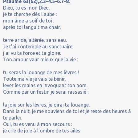
Psaume 63(62),2.3-4.5-6.7-8.
Dieu, tu es mon Dieu,
je te cherche dès l'aube :
mon âme a soif de toi ;
après toi languit ma chair,
terre aride, altérée, sans eau.
Je t'ai contemplé au sanctuaire,
j'ai vu ta force et ta gloire.
Ton amour vaut mieux que la vie :
tu seras la louange de mes lèvres !
Toute ma vie je vais te bénir,
lever les mains en invoquant ton nom.
Comme par un festin je serai rassasié ;
la joie sur les lèvres, je dirai ta louange.
Dans la nuit, je me souviens de toi et je reste des heures à
te parler.
Oui, tu es venu à mon secours :
je crie de joie à l'ombre de tes ailes.