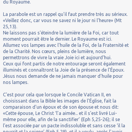
du Royaume.
La parabole est un rappel qu'il faut prendre très au sérieux.
«Veillez donc, car vous ne savez ni le jour ni l'heure» (Mt
25,13).
Ne laissons pas s'éteindre la lumière de la Foi, car tout
moment pourrait être le dernier. Le Royaume est ici.
Allumez vos lampes avec l'huile de la Foi, de la Fraternité et
de la Charité. Nos cœurs, pleins de lumière, nous
permettrons de vivre la vraie Joie ici et aujourd'hui.
Ceux qui font partis de notre entourage seront également
illuminés et connaîtront la Joie de la présence de l'
É
poux.
Jésus nous demande de ne jamais manquer d'huile pour
nos lampes.
C'est pour cela que lorsque le Concile Vatican II, en
choisissant dans la Bible les images de l'Église, fait la
comparaison d'un époux et de son épouse et nous dit:
«Cette épouse, Le Christ ‘l'a aimée... et il s'est livré Lui-
même pour elle, afin de la sanctifier’ (Eph 5,25-26); il se
l'est associée par un pacte indissoluble et sans cesse ‘il la
nourrit et la soigne’ (Eph 5,29), et il a voulu, après l'avoir