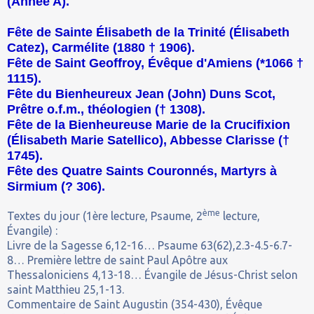
(Année A).
Fête de Sainte Élisabeth de la Trinité (Élisabeth
Catez), Carmélite (1880 † 1906).
Fête de Saint Geoffroy, Évêque d'Amiens (*1066 †
1115).
Fête du Bienheureux Jean (John) Duns Scot,
Prêtre o.f.m., théologien († 1308).
Fête de la Bienheureuse Marie de la Crucifixion
(Élisabeth Marie Satellico), Abbesse Clarisse (†
1745).
Fête des Quatre Saints Couronnés, Martyrs à
Sirmium (
?
306).
ème
Textes du jour (1ère lecture, Psaume, 2
lecture,
Évangile) :
Livre de la Sagesse 6,12-16… Psaume 63(62),2.3-4.5-6.7-
8… Première lettre de saint Paul Apôtre aux
Thessaloniciens 4,13-18… Évangile de Jésus-Christ selon
saint Matthieu 25,1-13.
Commentaire de Saint Augustin (354-430), Évêque