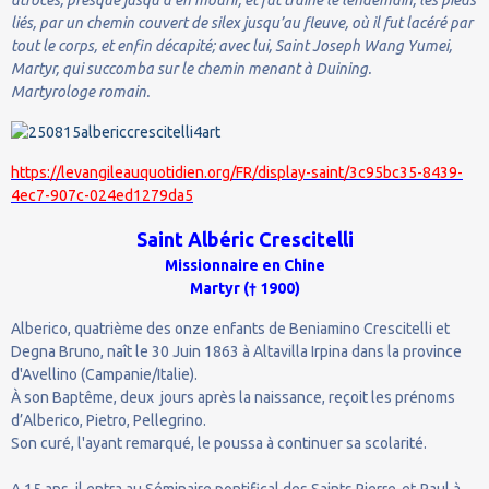
liés, par un chemin couvert de silex jusqu’au fleuve, où il fut lacéré par
tout le corps, et enfin décapité; avec lui, Saint Joseph Wang Yumei,
Martyr, qui succomba sur le chemin menant à Duining.
Martyrologe romain.
https://levangileauquotidien.org/FR/display-saint/3c95bc35-8439-
4ec7-907c-024ed1279da5
Saint Albéric Crescitelli
Missionnaire en Chine
Martyr († 1900)
Alberico, quatrième des onze enfants de Beniamino Crescitelli et
Degna Bruno, naît le 30 Juin 1863 à Altavilla Irpina dans la province
d'Avellino (Campanie/Italie).
À son Baptême, deux jours après la naissance, reçoit les prénoms
d’Alberico, Pietro, Pellegrino.
Son curé, l'ayant remarqué, le poussa à continuer sa scolarité.
A 15 ans, il entra au Séminaire pontifical des Saints Pierre-et-Paul à