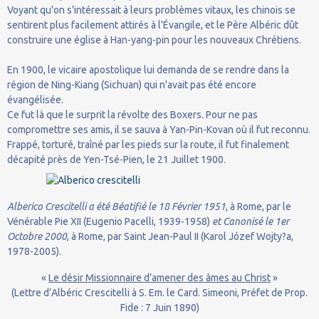
Voyant qu'on s'intéressait à leurs problèmes vitaux, les chinois se
sentirent plus facilement attirés à l'Évangile, et le Père Albéric dût
construire une église à Han-yang-pin pour les nouveaux Chrétiens.
En 1900, le vicaire apostolique lui demanda de se rendre dans la
région de Ning-Kiang (Sichuan) qui n'avait pas été encore
évangélisée.
Ce fut là que le surprit la révolte des Boxers. Pour ne pas
compromettre ses amis, il se sauva à Yan-Pin-Kovan où il fut reconnu.
Frappé, torturé, traîné par les pieds sur la route, il fut finalement
décapité près de Yen-Tsé-Pien, le 21 Juillet 1900.
Alberico Crescitelli a été Béatifié le 18 Février 1951
, à Rome, par le
Vénérable Pie XII (Eugenio Pacelli, 1939-1958)
et Canonisé le 1er
Octobre 2000
, à Rome, par Saint Jean-Paul II (Karol Józef Wojty?a,
1978-2005).
«
Le désir Missionnaire d’amener des âmes au Christ
»
(Lettre d’Albéric Crescitelli à S. Em. le Card. Simeoni, Préfet de Prop.
Fide : 7 Juin 1890)