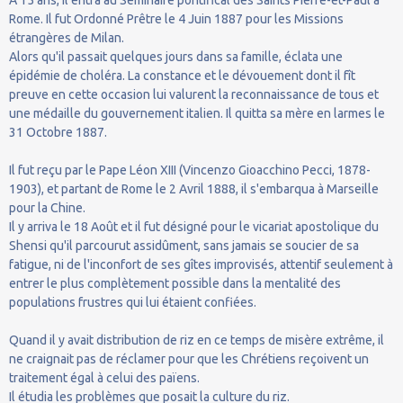
Rome. Il fut Ordonné Prêtre le 4 Juin 1887 pour les Missions
étrangères de Milan.
Alors qu'il passait quelques jours dans sa famille, éclata une
épidémie de choléra. La constance et le dévouement dont il fît
preuve en cette occasion lui valurent la reconnaissance de tous et
une médaille du gouvernement italien. Il quitta sa mère en larmes le
31 Octobre 1887.
Il fut reçu par le Pape Léon XIII (Vincenzo Gioacchino Pecci, 1878-
1903), et partant de Rome le 2 Avril 1888, il s'embarqua à Marseille
pour la Chine.
Il y arriva le 18 Août et il fut désigné pour le vicariat apostolique du
Shensi qu'il parcourut assidûment, sans jamais se soucier de sa
fatigue, ni de l'inconfort de ses gîtes improvisés, attentif seulement à
entrer le plus complètement possible dans la mentalité des
populations frustres qui lui étaient confiées.
Quand il y avait distribution de riz en ce temps de misère extrême, il
ne craignait pas de réclamer pour que les Chrétiens reçoivent un
traitement égal à celui des païens.
Il étudia les problèmes que posait la culture du riz.