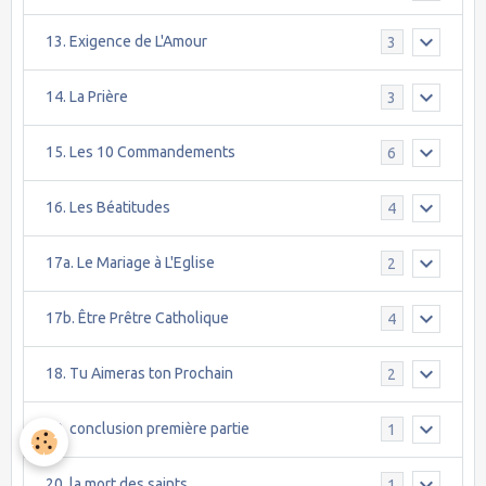
13. Exigence de L'Amour
3
14. La Prière
3
15. Les 10 Commandements
6
16. Les Béatitudes
4
17a. Le Mariage à L'Eglise
2
17b. Être Prêtre Catholique
4
18. Tu Aimeras ton Prochain
2
19. conclusion première partie
1
20. la mort des saints
1