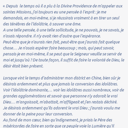
«
Depuis le temps où il a plu à la Divine Providence de m’appeler aux
saintes Missions, j’ai toujours eu une pensée à l’esprit : je me
demandais, en moi-même, si je réussirais vraiment à en tirer un seul
des ténèbres de l’idolâtrie, à sauver une âme.
A une telle pensée, à une telle sollicitude, je ne pouvais, je ne savais, je
n’osais répondre. Il n’y avait rien d’autre que l’espérance.
Peut-être que je n’aurais rien fait, peut-être que j’aurais fait quelque
chose… Je n’osais espérer faire beaucoup ; mais, qui peut savoir,
pensais-je en moi-même, il se peut que le Seigneur veuille se servir de
moi et jusqu’où ? De toute façon, il suffit de faire la volonté de Dieu, le
désir était bien présent.
Lorsque vint le temps d’administrer mon district en Chine, bien sûr je
désirais ardemment et plus que jamais la conversion des idolâtres.
Voir l’idolâtrie dominante,… voir les idolâtres aussi nombreux, voir de
grandes agglomérations et savoir que personne n’y adorait le vrai
Dieu… m’angoissait, m’abattait, m’affligeait et j’en restais déchiré.
Je désirais ardemment qu’ils adorent le vrai Dieu ; j’aurais voulu me
donner de la peine pour leur conversion.
Au fond de mon cœur, bien qu’indignement, je priais le Père des
miséricordes de faire en sorte que ce peuple voie la Lumière qu’Il