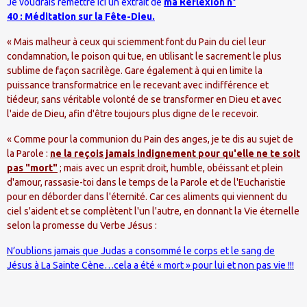
Je voudrais remettre ici un extrait de
ma Réflexion n°
40 : Méditation sur la Fête-Dieu.
« Mais malheur à ceux qui sciemment font du Pain du ciel leur
condamnation, le poison qui tue, en utilisant le sacrement le plus
sublime de façon sacrilège. Gare également à qui en limite la
puissance transformatrice en le recevant avec indifférence et
tiédeur, sans véritable volonté de se transformer en Dieu et avec
l'aide de Dieu, afin d'être toujours plus digne de le recevoir.
« Comme pour la communion du Pain des anges, je te dis au sujet de
la Parole :
ne la reçois jamais indignement pour qu'elle ne te soit
pas "mort"
; mais avec un esprit droit, humble, obéissant et plein
d'amour, rassasie-toi dans le temps de la Parole et de l'Eucharistie
pour en déborder dans l'éternité. Car ces aliments qui viennent du
ciel s'aident et se complètent l'un l'autre, en donnant la Vie éternelle
selon la promesse du Verbe Jésus :
N’oublions jamais que Judas a consommé le corps et le sang de
Jésus à La Sainte Cène…cela a été « mort » pour lui et non pas vie !!!