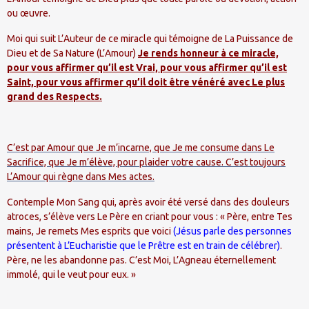
ou œuvre.
Moi qui suit L’Auteur de ce miracle qui témoigne de La Puissance de
Dieu et de Sa Nature (L’Amour)
Je rends honneur à ce miracle,
pour vous affirmer qu’il est Vrai, pour vous affirmer qu’il est
Saint, pour vous affirmer qu’il doit être vénéré avec Le plus
grand des Respects.
C’est par Amour que Je m’incarne, que Je me consume dans Le
Sacrifice, que Je m’élève, pour plaider votre cause. C’est toujours
L’Amour qui règne dans Mes actes.
Contemple Mon Sang qui, après avoir été versé dans des douleurs
atroces, s’élève vers Le Père en criant pour vous : « Père, entre Tes
mains, Je remets Mes esprits que voici
(Jésus parle des personnes
présentent à L’Eucharistie que le Prêtre est en train de célébrer)
.
Père, ne les abandonne pas. C’est Moi, L’Agneau éternellement
immolé, qui le veut pour eux. »