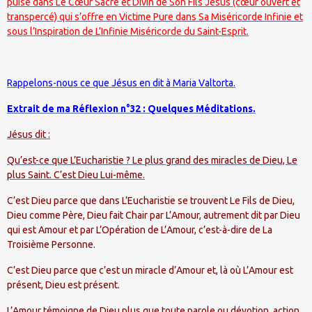
puise dans Le Cœur Sacré et Divin de Son Fils Jésus (cœur ouvert et
transpercé) qui s’offre en Victime Pure dans Sa Miséricorde Infinie et
sous l’Inspiration de L’Infinie Miséricorde du Saint-Esprit.
Rappelons-nous ce que Jésus en dit à Maria Valtorta.
Extrait de ma Réflexion n°32 : Quelques Méditations.
Jésus dit :
Qu’est-ce que L’Eucharistie ? Le plus grand des miracles de Dieu, Le
plus Saint. C’est Dieu Lui-même.
C’est Dieu parce que dans L’Eucharistie se trouvent Le Fils de Dieu,
Dieu comme Père, Dieu fait Chair par L’Amour, autrement dit par Dieu
qui est Amour et par L’Opération de L’Amour, c’est-à-dire de La
Troisième Personne.
C’est Dieu parce que c’est un miracle d’Amour et, là où L’Amour est
présent, Dieu est présent.
L’Amour témoigne de Dieu plus que toute parole ou dévotion, action