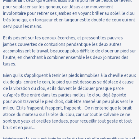
Maintenant ceux qui étaient assis sur la poitrine de Jésus se lèvent
pour se placer sur les genoux, car Jésus a un mouvement
involontaire pour retirer ses jambes en voyant briller au soleil le clou
très long qui, en longueur et en largeur est le double de ceux qui ont
servi pour les mains.
Et ils pèsent sur les genoux écorchés, et pressent les pauvres
jambes couvertes de contusions pendant que les deux autres
accomplissent le travail, beaucoup plus difficile de clouer un pied sur
l'autre, en cherchant à combiner ensemble les deux jointures des
tarses.
Bien qu'ils s'appliquent à tenir les pieds immobiles à la cheville et aux
dix doigts, contre le coin, le pied qui est dessous se déplace à cause
de la vibration du clou, et ils doivent le déclouer presque parce
qu'après être entré dans les parties molles, le clou, déjà épointé
pour avoir traversé le pied droit, doit être amené un peu plus vers le
milieu. Et ils frappent, frappent, frappent... On n'entend que le bruit
atroce du marteau sur la tête du clou, car sur tout le Calvaire ce ne
sont que yeux et oreilles tendues, pour recueillir tout geste et tout
bruit et en jouir...
Maintenant la croix est traînée près du trou et elle rebondit sur le sol