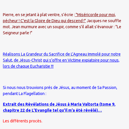
Pierre, en se jetant à plat ventre, s'écrie :
"Miséricorde pour moi,
pécheur ! C'est la Gloire de Dieu qui descend !"
Jacques ne souffle
mot. Jean murmure avec un soupir, comme s'il allait s'évanouir : "Le
Seigneur parle !"
Réalisons La Grandeur du Sacrifice de L’Agneau Immolé pour notre
Salut, de Jésus-Christ
qui s’offre en Victime expiatoire pour nous,
lors de chaque Eucharistie !!!
Si nous nous trouvions prés de Jésus, au moment de Sa Passion,
pendant La Flagellation :
Extrait des Révélations de Jésus à Maria Valtorta (tome 9,
chapitre 22 de L’Evangile tel qu’il m’a été révélé)…
Les différents procès.