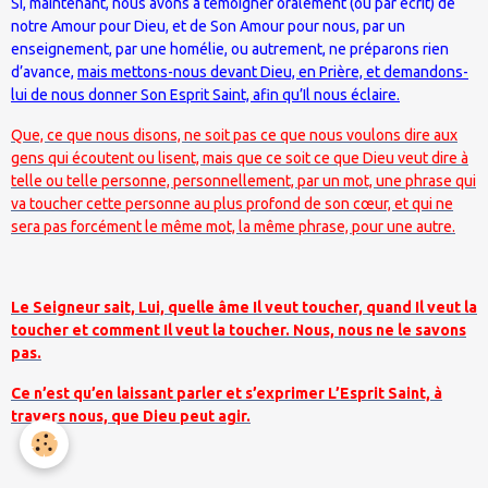
Si, maintenant, nous avons à témoigner oralement (ou par écrit) de
notre Amour pour Dieu, et de Son Amour pour nous, par un
enseignement, par une homélie, ou autrement, ne préparons rien
d’avance,
mais mettons-nous devant Dieu, en Prière, et demandons-
lui de nous donner Son Esprit Saint, afin qu’Il nous éclaire.
Que, ce que nous disons, ne soit pas ce que nous voulons dire aux
gens qui écoutent ou lisent, mais que ce soit ce que Dieu veut dire à
telle ou telle personne, personnellement, par un mot, une phrase qui
va toucher cette personne au plus profond de son cœur, et qui ne
sera pas forcément le même mot, la même phrase, pour une autre.
Le Seigneur sait, Lui, quelle âme Il veut toucher, quand Il veut la
toucher et comment Il veut la toucher. Nous, nous ne le savons
pas.
Ce n’est qu’en laissant parler et s’exprimer L’Esprit Saint, à
travers nous, que Dieu peut agir.