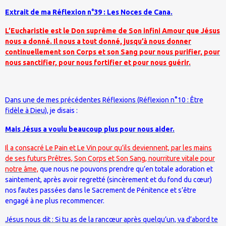
Extrait de ma Réflexion n°39 : Les Noces de Cana.
L’Eucharistie est le Don suprême de Son infini Amour que Jésus
nous a donné. Il nous a tout donné, jusqu’à nous donner
continuellement son Corps et son Sang pour nous purifier, pour
nous sanctifier, pour nous fortifier et pour nous guérir.
Dans une de mes précédentes Réflexions (Réflexion n°10 : Être
fidèle à Dieu),
je disais :
Mais Jésus a voulu beaucoup plus pour nous aider.
Il a consacré Le Pain et Le Vin pour qu’ils deviennent, par les mains
de ses futurs Prêtres, Son Corps et Son Sang, nourriture vitale pour
notre âme,
que nous ne pouvons prendre qu’en totale adoration et
saintement, après avoir regretté (sincèrement et du fond du cœur)
nos fautes passées dans le Sacrement de Pénitence et s’être
engagé à ne plus recommencer.
Jésus nous dit : Si tu as de la rancœur après quelqu’un, va d’abord te