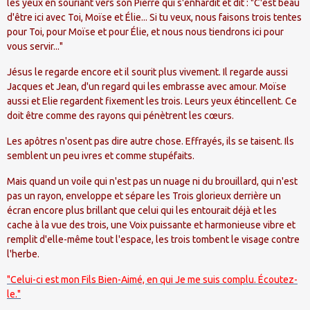
les yeux en souriant vers son Pierre qui s'enhardit et dit : "C'est beau
d'être ici avec Toi, Moïse et Élie... Si tu veux, nous faisons trois tentes
pour Toi, pour Moïse et pour Élie, et nous nous tiendrons ici pour
vous servir..."
Jésus le regarde encore et il sourit plus vivement. Il regarde aussi
Jacques et Jean, d'un regard qui les embrasse avec amour. Moïse
aussi et Elie regardent fixement les trois. Leurs yeux étincellent. Ce
doit être comme des rayons qui pénètrent les cœurs.
Les apôtres n'osent pas dire autre chose. Effrayés, ils se taisent. Ils
semblent un peu ivres et comme stupéfaits.
Mais quand un voile qui n'est pas un nuage ni du brouillard, qui n'est
pas un rayon, enveloppe et sépare les Trois glorieux derrière un
écran encore plus brillant que celui qui les entourait déjà et les
cache à la vue des trois, une Voix puissante et harmonieuse vibre et
remplit d'elle-même tout l'espace, les trois tombent le visage contre
l'herbe.
"Celui-ci est mon Fils Bien-Aimé, en qui Je me suis complu. Écoutez-
le."