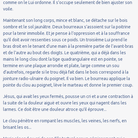
comme on le Lui ordonne. Il s'occupe seulement de bien ajuster son
voile.
Maintenant son long corps, mince et blanc, se détache sur le bois
sombre et le sol jaunâtre. Deux bourreaux s'assoient sur la poitrine
pour la tenir immobile. Et je pense à l'oppression et à la souffrance
qu'il doit avoir ressenties sous ce poids. Un troisième Lui prend le
bras droit en le tenant d'une main à la première partie de l'avant-bras
et de l'autre au bout des doigts. Le quatrième, qui a déjà dans les
mains le long clou dont la tige quadrangulaire est en pointe, se
termine en une plaque arrondie et plate, large comme un sou
d'autrefois, regarde si le trou déjà fait dans le bois correspond à la
jointure radio-ulnaire du poignet. Il va bien. Le bourreau applique la
pointe du clou au poignet, lève le marteau et donne le premier coup.
Jésus, qui avait les yeux fermés, pousse un cri et a une contraction à
la suite de la douleur aiguë et ouvre les yeux qui nagent dans les
larmes. Ce doit être une douleur atroce qu'il éprouve...
Le clou pénètre en rompant les muscles, les veines, les nerfs, en
brisant les os...