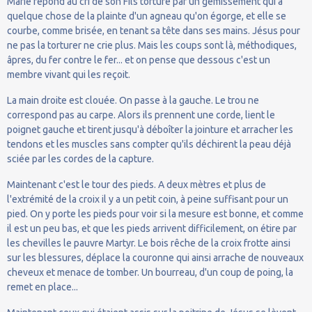
Marie répond au cri de son Fils torturé par un gémissement qui a
quelque chose de la plainte d'un agneau qu'on égorge, et elle se
courbe, comme brisée, en tenant sa tête dans ses mains. Jésus pour
ne pas la torturer ne crie plus. Mais les coups sont là, méthodiques,
âpres, du fer contre le fer... et on pense que dessous c'est un
membre vivant qui les reçoit.
La main droite est clouée. On passe à la gauche. Le trou ne
correspond pas au carpe. Alors ils prennent une corde, lient le
poignet gauche et tirent jusqu'à déboîter la jointure et arracher les
tendons et les muscles sans compter qu'ils déchirent la peau déjà
sciée par les cordes de la capture.
Maintenant c'est le tour des pieds. A deux mètres et plus de
l'extrémité de la croix il y a un petit coin, à peine suffisant pour un
pied. On y porte les pieds pour voir si la mesure est bonne, et comme
il est un peu bas, et que les pieds arrivent difficilement, on étire par
les chevilles le pauvre Martyr. Le bois rêche de la croix frotte ainsi
sur les blessures, déplace la couronne qui ainsi arrache de nouveaux
cheveux et menace de tomber. Un bourreau, d'un coup de poing, la
remet en place...