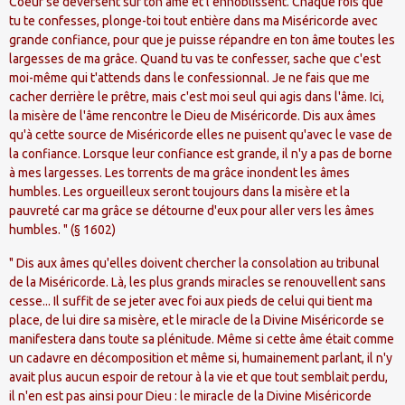
Coeur se déversent sur ton âme et l'ennoblissent. Chaque fois que
tu te confesses, plonge-toi tout entière dans ma Miséricorde avec
grande confiance, pour que je puisse répandre en ton âme toutes les
largesses de ma grâce. Quand tu vas te confesser, sache que c'est
moi-même qui t'attends dans le confessionnal. Je ne fais que me
cacher derrière le prêtre, mais c'est moi seul qui agis dans l'âme. Ici,
la misère de l'âme rencontre le Dieu de Miséricorde. Dis aux âmes
qu'à cette source de Miséricorde elles ne puisent qu'avec le vase de
la confiance. Lorsque leur confiance est grande, il n'y a pas de borne
à mes largesses. Les torrents de ma grâce inondent les âmes
humbles. Les orgueilleux seront toujours dans la misère et la
pauvreté car ma grâce se détourne d'eux pour aller vers les âmes
humbles. " (§ 1602)
" Dis aux âmes qu'elles doivent chercher la consolation au tribunal
de la Miséricorde. Là, les plus grands miracles se renouvellent sans
cesse... Il suffit de se jeter avec foi aux pieds de celui qui tient ma
place, de lui dire sa misère, et le miracle de la Divine Miséricorde se
manifestera dans toute sa plénitude. Même si cette âme était comme
un cadavre en décomposition et même si, humainement parlant, il n'y
avait plus aucun espoir de retour à la vie et que tout semblait perdu,
il n'en est pas ainsi pour Dieu : le miracle de la Divine Miséricorde