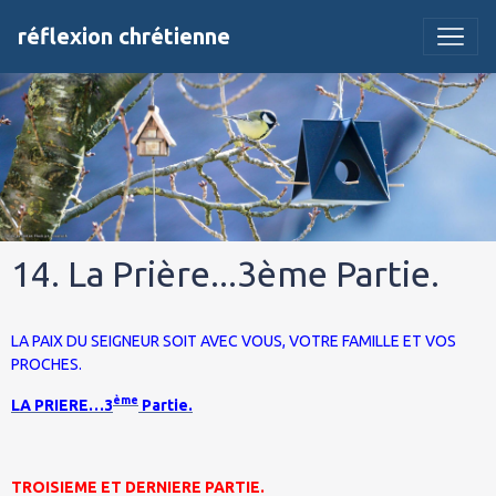
réflexion chrétienne
14. La Prière...3ème Partie.
LA PAIX DU SEIGNEUR
SOIT AVEC VOUS, VOTRE FAMILLE ET VOS
PROCHES.
ème
LA PRIERE…3
Partie.
TROISIEME ET DERNIERE PARTIE.