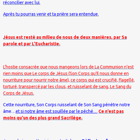
réconcilier avec lui.
Après tu pourras venir et ta prière sera entendue.
Jésus est resté au milieu de nous de deux manières, par Sa
parole et par L’Eucharistie.
L’hostie consacrée que nous mangeons lors de La Communion n’est
rien moins que Le corps de Jésus (Son Corps qu’Il nous donne en
nourriture pour nourrir notre âme), ce corps qui est crucifié, flagellé,
torturé, transpercé par les clous, et ruisselant de sang, Le Sang du
Corps de Jésus.
Cette nourriture, Son Corps ruisselant de Son Sang pénètre notre
âme…
et si notre âme est souillée par le péché…
Ce n’est pas
moins qu’un des plus grand Sacrilège.