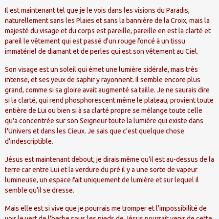
Il est maintenant tel que je le vois dans les visions du Paradis,
naturellement sans les Plaies et sans la bannière de la Croix, mais la
majesté du visage et du corps est pareille, pareille en est la clarté et
pareil le vêtement qui est passé d'un rouge foncé à un tissu
immatériel de diamant et de perles qui est son vêtement au Ciel.
Son visage est un soleil qui émet une lumière sidérale, mais très
intense, et ses yeux de saphir y rayonnent. Il semble encore plus
grand, comme si sa gloire avait augmenté sa taille. Je ne saurais dire
si la clarté, qui rend phosphorescent même le plateau, provient toute
entière de Lui ou bien si à sa clarté propre se mélange toute celle
qu'a concentrée sur son Seigneur toute la lumière qui existe dans
l'Univers et dans les Cieux. Je sais que c'est quelque chose
d'indescriptible.
Jésus est maintenant debout, je dirais même qu'il est au-dessus de la
terre car entre Lui et la verdure du pré il y a une sorte de vapeur
lumineuse, un espace fait uniquement de lumière et sur lequel il
semble qu'il se dresse.
Mais elle est si vive que je pourrais me tromper et l'impossibilité de
voir le vert de l'herbe sous les pieds de Jésus pourrait venir de cette