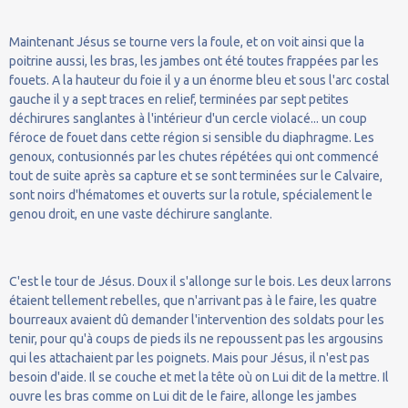
Maintenant Jésus se tourne vers la foule, et on voit ainsi que la
poitrine aussi, les bras, les jambes ont été toutes frappées par les
fouets. A la hauteur du foie il y a un énorme bleu et sous l'arc costal
gauche il y a sept traces en relief, terminées par sept petites
déchirures sanglantes à l'intérieur d'un cercle violacé... un coup
féroce de fouet dans cette région si sensible du diaphragme. Les
genoux, contusionnés par les chutes répétées qui ont commencé
tout de suite après sa capture et se sont terminées sur le Calvaire,
sont noirs d'hématomes et ouverts sur la rotule, spécialement le
genou droit, en une vaste déchirure sanglante.
C'est le tour de Jésus. Doux il s'allonge sur le bois. Les deux larrons
étaient tellement rebelles, que n'arrivant pas à le faire, les quatre
bourreaux avaient dû demander l'intervention des soldats pour les
tenir, pour qu'à coups de pieds ils ne repoussent pas les argousins
qui les attachaient par les poignets. Mais pour Jésus, il n'est pas
besoin d'aide. Il se couche et met la tête où on Lui dit de la mettre. Il
ouvre les bras comme on Lui dit de le faire, allonge les jambes