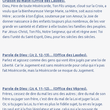
Oraison du matin (Office des Laudes).
Dieu, Père de toute Miséricorde, Ton Fils unique, cloué sur la Croix, a
voulu que la Bienheureuse Vierge Marie, sa Mère, soit aussi notre
Mère ; accorde à ton Église, soutenue par son Amour, la Joie de
donner naissance à des enfants toujours plus nombreux, de les voir
grandir en sainteté et d’attirer à elle toutes les familles des peuples.
Par Jésus-Christ, Ton Fils, Notre Seigneur, qui vit et règne avec Toi
dans l’unité du Saint-Esprit, Dieu, pour les siècles des siècles.
Parole de Dieu : (Jc 2, 12-13)… (Office des Laudes).
Parlez et agissez comme des gens qui vont être jugés par une loi de
Liberté. Car le Jugement est sans miséricorde pour celui qui n’a pas
fait Miséricorde, mais la Miséricorde se moque du Jugement.
Parole de Dieu : (Jc 4, 11-12)… (Office des Vêpres).
Frères, cessez de dire du mal les uns des autres ; dire du mal de son
frère ou juger son frère, c’est dire du mal de la Loi et juger la Loi.
Or, si tu juges la Loi, tu n’en es plus le fidèle sujet, tu en es le juge.
Un seul est à la fois législateur et juge, celui qui a le pouvoir de