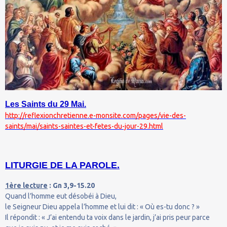
Les Saints du 29 Mai.
http://reflexionchretienne.e-monsite.com/pages/vie-des-
saints/mai/saints-saintes-et-fetes-du-jour-29.html
LITURGIE DE LA PAROLE.
1ère lecture
: Gn 3,9-15.20
Quand l’homme eut désobéi à Dieu,
le Seigneur Dieu appela l’homme et lui dit : « Où es-tu donc ? »
Il répondit : « J’ai entendu ta voix dans le jardin, j’ai pris peur parce