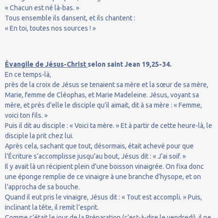
« Chacun est né là-bas. »
Tous ensemble ils dansent, et ils chantent :
« En toi, toutes nos sources ! »
Évangile de Jésus-Christ
selon saint Jean 19,25-34.
En ce temps-là,
près de la croix de Jésus se tenaient sa mère et la sœur de sa mère,
Marie, femme de Cléophas, et Marie Madeleine. Jésus, voyant sa
mère, et près d’elle le disciple qu’il aimait, dit à sa mère : « Femme,
voici ton fils. »
Puis il dit au disciple : « Voici ta mère. » Et à partir de cette heure-là, le
disciple la prit chez lui.
Après cela, sachant que tout, désormais, était achevé pour que
l’Écriture s’accomplisse jusqu’au bout, Jésus dit : « J’ai soif. »
Il y avait là un récipient plein d’une boisson vinaigrée. On fixa donc
une éponge remplie de ce vinaigre à une branche d’hysope, et on
l’approcha de sa bouche.
Quand il eut pris le vinaigre, Jésus dit : « Tout est accompli. » Puis,
inclinant la tête, il remit l’esprit.
Comme c’était le jour de la Préparation (c’est-à-dire le vendredi), il ne