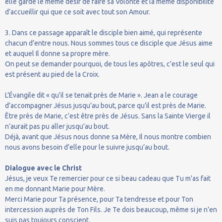
elle garde le même désir de faire sa Volonté et la même disponibilité
d’accueillir qui que ce soit avec tout son Amour.
3. Dans ce passage apparaît le disciple bien aimé, qui représente
chacun d’entre nous. Nous sommes tous ce disciple que Jésus aime
et auquel Il donne sa propre mère.
On peut se demander pourquoi, de tous les apôtres, c’est le seul qui
est présent au pied de la Croix.
L’Évangile dit « qu’il se tenait près de Marie ». Jean a le courage
d’accompagner Jésus jusqu’au bout, parce qu’il est près de Marie.
Être près de Marie, c’est être près de Jésus. Sans la Sainte Vierge il
n’aurait pas pu aller jusqu’au bout.
Déjà, avant que Jésus nous donne sa Mère, Il nous montre combien
nous avons besoin d’elle pour le suivre jusqu’au bout.
Dialogue avec le Christ
Jésus, je veux Te remercier pour ce si beau cadeau que Tu m’as fait
en me donnant Marie pour Mère.
Merci Marie pour Ta présence, pour Ta tendresse et pour Ton
intercession auprès de Ton Fils. Je Te dois beaucoup, même si je n’en
suis pas toujours conscient.