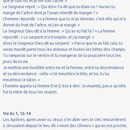
que je suis nu, et je me suis caché. »
Le Seigneur reprit : « Qui donc t’a dit que tu étais nu ? Aurais-tu
mangé de l’arbre dont je t’avais interdit de manger ? »
L’homme répondit : « La femme que tu m’as donnée, c’est elle qui m’a
donné du fruit de l’arbre, et j’en ai mangé. »
Le Seigneur Dieu dit à la femme : « Qu’as-tu fait là ? » La femme
répondit : « Le serpent m’a trompée, et j’ai mangé. »
Alors le Seigneur Dieu dit au serpent : « Parce que tu as fait cela, tu
seras maudit parmi tous les animaux et toutes les bêtes des champs.
Tu ramperas sur le ventre et tu mangeras de la poussière tous les
jours de ta vie.
Je mettrai une hostilité entre toi et la femme, entre ta descendance
et sa descendance : celle-ci te meurtrira la tête, et toi, tu lui
meurtriras le talon. »
L’homme appela sa femme Ève (c’est-à-dire : la vivante), parce qu’elle
fut la mère de tous les vivants.
Ou Ac 1, 12-14
Les Apôtres, après avoir vu Jésus s'en aller vers le ciel, retournèrent
à Jérusalem depuis le lieu-dit « mont des Oliviers » qui en est proche,