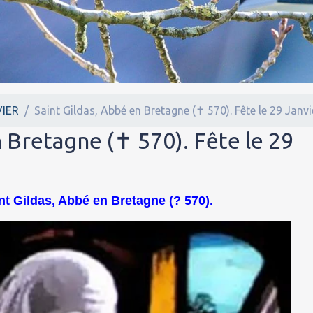
IER
Saint Gildas, Abbé en Bretagne (✝ 570). Fête le 29 Janvi
n Bretagne (✝ 570). Fête le 29
nt Gildas, Abbé en Bretagne (? 570).