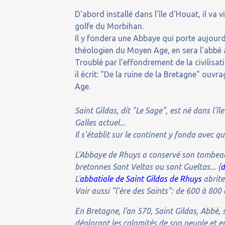
D'abord installé dans l'île d'Houat, il va 
golfe du Morbihan.
Il y fondera une Abbaye qui porte aujourd
théologien du Moyen Age, en sera l'abbé au
Troublé par l'effondrement de la civilis
il écrit: "De la ruine de la Bretagne" ou
Age.
Saint Gildas, dit "Le Sage", est né dans l'î
Galles actuel...
Il s'établit sur le continent y fonda avec
L'Abbaye de Rhuys a conservé son tombeau 
bretonnes Sant Veltas ou sant Gueltas... (
d
L'
abbatiale de Saint Gildas de Rhuys
abrite
Voir aussi "l'ère des Saints": de 600 à 800
En Bretagne, l’an 570, Saint Gildas, Abbé, 
déplorant les calamités de son peuple et 