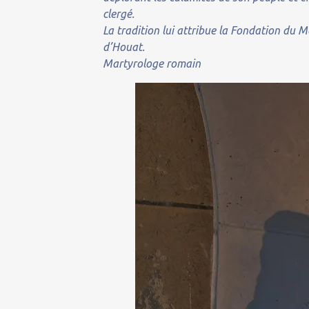
clergé.
La tradition lui attribue la Fondation du M
d’Houat.
Martyrologe romain