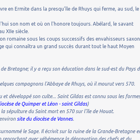
vivre en Ermite dans la presqu'île de Rhuys qui ferme, au sud, le
'hui son nom et où on l'honore toujours. Abélard, le savant
 XIIe siècle.
ation romaine sous les coups successifs des envahisseurs saxon
vrage qui connaîtra un grand succès durant tout le haut Moyen
le de Bretagne; il y a reçu son éducation dans le sud-est du Pays 
 quelques compagnons l'Abbaye de Rhuys, où il mourut vers 570.
et développé son culte... Saint Gildas est connu sous les forme
iocèse de Quimper et Léon - saint Gildas
)
 la sépulture du Saint mort en 570 sur l'île de Houat.
 environ
site du diocèse de Vannes
.
surnommé le Sage. Il écrivit sur la ruine de la Grande-Bretagne e
en reprochant avec véhémence la dépravation des chefs et du