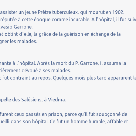
d`assister un jeune Prêtre tuberculeux, qui mourut en 1902.
éputée à cette époque comme incurable. A l'hôpital, il fut suiv
Evasio Garrone.
et obtint d`elle, la grâce de la guérison en échange de la
gner les malades.
ante à l`hôpital. Après la mort du P. Garrone, il assuma la
 entièrement dévoué à ses malades.
et fut contraint au repos. Quelques mois plus tard apparurent l
pelle des Salésiens, à Viedma.
u furent ceux passés en prison, parce qu'il fut soupçonné de
ueilli dans son hôpital. Ce fut un homme humble, affable et