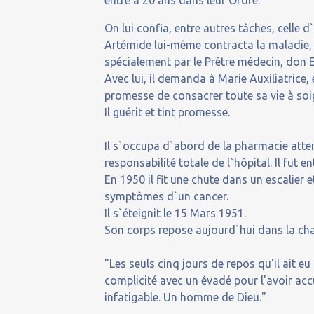
entre à 20 ans dans leur Ordre.
On lui confia, entre autres tâches, celle 
Artémide lui-même contracta la maladie, r
spécialement par le Prêtre médecin, don 
Avec lui, il demanda à Marie Auxiliatrice, 
promesse de consacrer toute sa vie à soi
Il guérit et tint promesse.
Il s`occupa d`abord de la pharmacie atten
responsabilité totale de l`hôpital. Il fut
En 1950 il fit une chute dans un escalier 
symptômes d`un cancer.
Il s`éteignit le 15 Mars 1951.
Son corps repose aujourd`hui dans la cha
"Les seuls cinq jours de repos qu'il ait e
complicité avec un évadé pour l'avoir acc
infatigable. Un homme de Dieu."