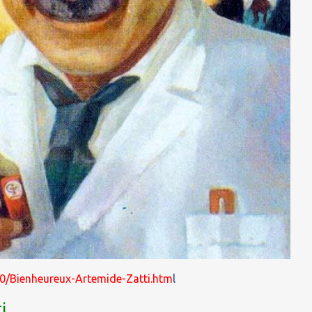
750/Bienheureux-Artemide-Zatti.htm
l
i