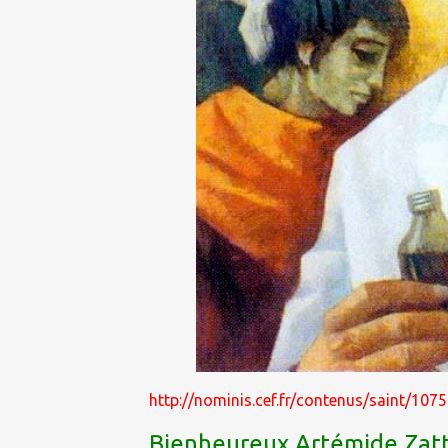
http://nominis.cef.fr/contenus/saint/10
Bienheureux Artémide Zatt