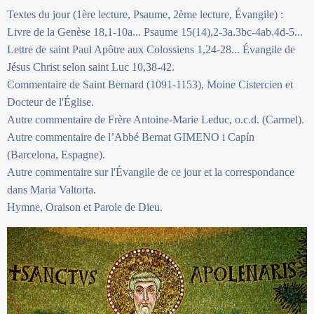
Textes du jour (1ère lecture, Psaume, 2ème lecture, Évangile) :
Livre de la Genèse 18,1-10a... Psaume 15(14),2-3a.3bc-4ab.4d-5...
Lettre de saint Paul Apôtre aux Colossiens 1,24-28... Évangile de
Jésus Christ selon saint Luc 10,38-42.
Commentaire de Saint Bernard (1091-1153), Moine Cistercien et
Docteur de l'Église.
Autre commentaire de Frère Antoine-Marie Leduc, o.c.d. (Carmel).
Autre commentaire de l’Abbé Bernat GIMENO i Capín
(Barcelona, Espagne).
Autre commentaire sur l'Évangile de ce jour et la correspondance
dans Maria Valtorta.
Hymne, Oraison et Parole de Dieu.