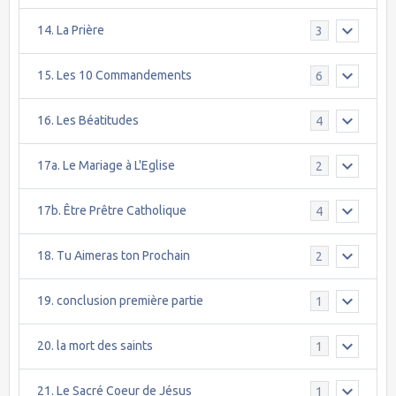
14. La Prière
3
15. Les 10 Commandements
6
16. Les Béatitudes
4
17a. Le Mariage à L'Eglise
2
17b. Être Prêtre Catholique
4
18. Tu Aimeras ton Prochain
2
19. conclusion première partie
1
20. la mort des saints
1
21. Le Sacré Coeur de Jésus
1