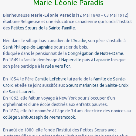
Marie-Léonie Paradis
Bienheureuse
Marie-Léonie Paradis
(12 Mai 1840 – 03 Mai 1912)
était une Religieuse et une éducatrice canadienne qui fonda l'Institut
des
Petites Sœurs de la Sainte-Famille
.
Née dans le village bas-canadien de
L'Acadie
, son père s'installe à
Saint-Philippe-de-Laprairie
pour scier du bois.
Éduquée dans le pensionnat de la
Congrégation de Notre-Dame
.
En 1849 la famille déménage à
Napierville
puis à
Laprairie
lorsque
son père participe à la
ruée vers l'or
.
En 1854, le Père
Camille Lefebvre
lui parle de la
famille de Sainte-
Croix
, et elle se joint aussitôt aux
Sœurs marianites de Sainte-Croix
de
Saint-Laurent
.
En 1862, elle fait un voyage à New York pour s'occuper d'un
orphelinat et d'une école destinés aux enfants pauvres.
En 1874, elle fut nommée à l'âge de 34 ans directrice des novices au
collège Saint-Joseph de Memramcook
.
En août de 1880, elle fonde l'Institut des Petites Sœurs avec