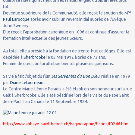
quatorze filles qui avaient prises l'habit religieux trois années plus
tôt.
gr
Devenue supérieure de la Communauté, elle reçoit le soutien de M
Paul Larocque
après avoir subi un revers initial auprès de l'Évêque
John Sweeny.
Elle reçoit l'approbation canonique en 1896 et continue d'assurer la
formation intellectuelle des jeunes Sœurs.
Au total, elle a présidé à la fondation de trente-huit collèges. Elle est
décédée à
Sherbrooke
le 03 Mai 1912 à près de 72 ans.
Femme de cœur, on lui attribue bientôt plusieurs guérisons.
Sa vie a fait l'objet du film
Les Servantes du Bon Dieu
, réalisé en 1979
par
Diane Létourneau
.
Le Centre Marie-Léonie Paradis a été établi en son honneur sur la rue
Galt à Sherbrooke. Elle a été béatifiée lors de la visite du Pape Saint
Jean-Paul II au Canada le 11 Septembre 1984.
http://www.abbaye-saint-benoit.ch/hagiographie/fiches/f0246.htm