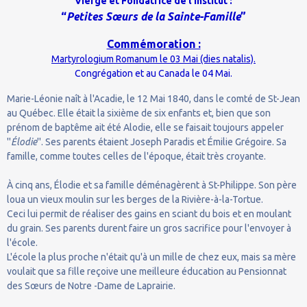
Vierge et Fondatrice de l’Institut :
“
Petites Sœurs de la Sainte-Famille
”
Commémoration :
Martyrologium Romanum le 03 Mai (dies natalis).
Congrégation et au Canada le 04 Mai.
Marie-Léonie naît à l'Acadie, le 12 Mai 1840, dans le comté de St-Jean
au Québec. Elle était la sixième de six enfants et, bien que son
prénom de baptême ait été Alodie, elle se faisait toujours appeler
''
Élodie
''. Ses parents étaient Joseph Paradis et Émilie Grégoire. Sa
famille, comme toutes celles de l'époque, était très croyante.
À cinq ans, Élodie et sa famille déménagèrent à St-Philippe. Son père
loua un vieux moulin sur les berges de la Rivière-à-la-Tortue.
Ceci lui permit de réaliser des gains en sciant du bois et en moulant
du grain. Ses parents durent faire un gros sacrifice pour l'envoyer à
l'école.
L'école la plus proche n'était qu'à un mille de chez eux, mais sa mère
voulait que sa fille reçoive une meilleure éducation au Pensionnat
des Sœurs de Notre -Dame de Laprairie.