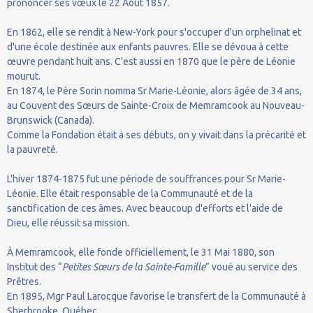
prononcer ses vœux le 22 Août 1857.
En 1862, elle se rendit à New-York pour s'occuper d'un orphelinat et
d'une école destinée aux enfants pauvres. Elle se dévoua à cette
œuvre pendant huit ans. C'est aussi en 1870 que le père de Léonie
mourut.
En 1874, le Père Sorin nomma Sr Marie-Léonie, alors âgée de 34 ans,
au Couvent des Sœurs de Sainte-Croix de Memramcook au Nouveau-
Brunswick (Canada).
Comme la Fondation était à ses débuts, on y vivait dans la précarité et
la pauvreté.
L'hiver 1874-1875 fut une période de souffrances pour Sr Marie-
Léonie. Elle était responsable de la Communauté et de la
sanctification de ces âmes. Avec beaucoup d'efforts et l'aide de
Dieu, elle réussit sa mission.
À Memramcook, elle fonde officiellement, le 31 Mai 1880, son
Institut des “
Petites Sœurs de la Sainte-Famille
” voué au service des
Prêtres.
En 1895, Mgr Paul Larocque favorise le transfert de la Communauté à
Sherbrooke, Québec.