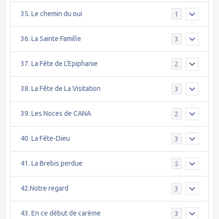
35. Le chemin du oui
1
36. La Sainte Famille
3
37. La Fête de L'Epiphanie
2
38. La Fête de La Visitation
3
39. Les Noces de CANA
2
40. La Fête-Dieu
3
41. La Brebis perdue
5
42.Notre regard
3
43. En ce début de carème
3