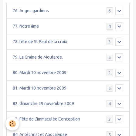
76. Anges gardiens
6
77. Notre âme
4
78. fête de St Paul de la croix
3
79. La Graine de Moutarde.
5
80. Mardi 10 novembre 2009
2
81. Mardi 18 novembre 2009
5
82. dimanche 29 novembre 2009
4
83. Fête de L'Immaculée Conception
3
84. Antéchrist et Apocalypse
5