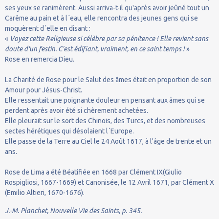
ses yeux se ranimèrent. Aussi arriva-t-il qu'après avoir jeûné tout un
Carême au pain et à l´eau, elle rencontra des jeunes gens qui se
moquèrent d´elle en disant :
«
Voyez cette Religieuse si célèbre par sa pénitence ! Elle revient sans
doute d'un festin. C'est édifiant, vraiment, en ce saint temps !
»
Rose en remercia Dieu.
La Charité de Rose pour le Salut des âmes était en proportion de son
Amour pour Jésus-Christ.
Elle ressentait une poignante douleur en pensant aux âmes qui se
perdent après avoir été si chèrement achetées.
Elle pleurait sur le sort des Chinois, des Turcs, et des nombreuses
sectes hérétiques qui désolaient l´Europe.
Elle passe de la Terre au Ciel le 24 Août 1617, à l'âge de trente et un
ans.
Rose de Lima a été Béatifiée en 1668 par Clément IX(Giulio
Rospigliosi, 1667-1669) et Canonisée, le 12 Avril 1671, par Clément X
(Emilio Altieri, 1670-1676).
J.-M. Planchet, Nouvelle Vie des Saints, p. 345.