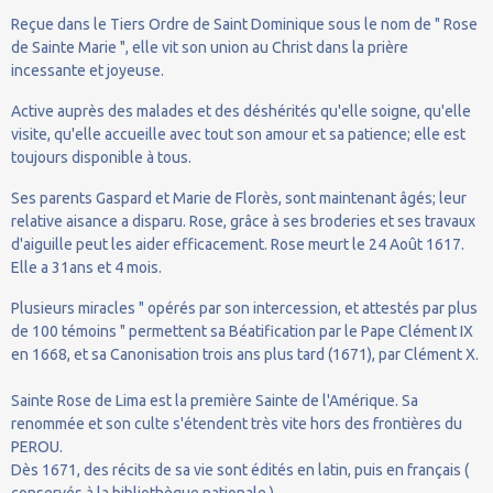
Reçue dans le Tiers Ordre de Saint Dominique sous le nom de " Rose
de Sainte Marie ", elle vit son union au Christ dans la prière
incessante et joyeuse.
Active auprès des malades et des déshérités qu'elle soigne, qu'elle
visite, qu'elle accueille avec tout son amour et sa patience; elle est
toujours disponible à tous.
Ses parents Gaspard et Marie de Florès, sont maintenant âgés; leur
relative aisance a disparu. Rose, grâce à ses broderies et ses travaux
d'aiguille peut les aider efficacement. Rose meurt le 24 Août 1617.
Elle a 31ans et 4 mois.
Plusieurs miracles " opérés par son intercession, et attestés par plus
de 100 témoins " permettent sa Béatification par le Pape Clément IX
en 1668, et sa Canonisation trois ans plus tard (1671), par Clément X.
Sainte Rose de Lima est la première Sainte de l'Amérique. Sa
renommée et son culte s'étendent très vite hors des frontières du
PEROU.
Dès 1671, des récits de sa vie sont édités en latin, puis en français (
conservés à la bibliothèque nationale ) .