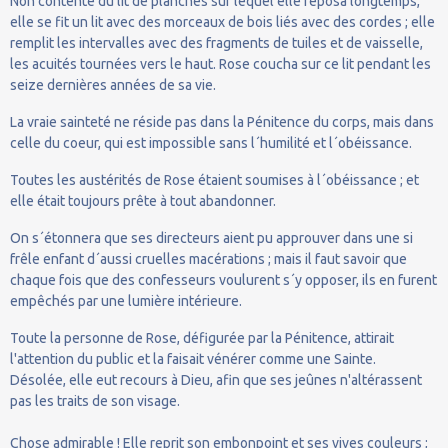
Non contente du lit de planches sur lequel elle reposa longtemps,
elle se fit un lit avec des morceaux de bois liés avec des cordes ; elle
remplit les intervalles avec des fragments de tuiles et de vaisselle,
les acuités tournées vers le haut. Rose coucha sur ce lit pendant les
seize dernières années de sa vie.
La vraie sainteté ne réside pas dans la Pénitence du corps, mais dans
celle du coeur, qui est impossible sans l´humilité et l´obéissance.
Toutes les austérités de Rose étaient soumises à l´obéissance ; et
elle était toujours prête à tout abandonner.
On s´étonnera que ses directeurs aient pu approuver dans une si
frêle enfant d´aussi cruelles macérations ; mais il faut savoir que
chaque fois que des confesseurs voulurent s´y opposer, ils en furent
empêchés par une lumière intérieure.
Toute la personne de Rose, défigurée par la Pénitence, attirait
l'attention du public et la faisait vénérer comme une Sainte.
Désolée, elle eut recours à Dieu, afin que ses jeûnes n'altérassent
pas les traits de son visage.
Chose admirable ! Elle reprit son embonpoint et ses vives couleurs ;