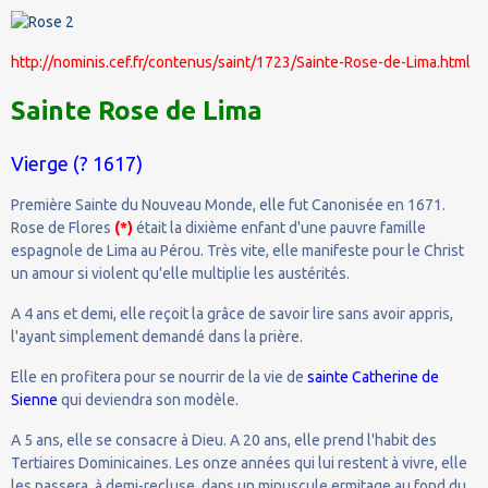
http://nominis.cef.fr/contenus/saint/1723/Sainte-Rose-de-Lima.html
Sainte Rose de Lima
Vierge (? 1617)
Première Sainte du Nouveau Monde, elle fut Canonisée en 1671.
Rose de Flores
(*)
était la dixième enfant d'une pauvre famille
espagnole de Lima au Pérou. Très vite, elle manifeste pour le Christ
un amour si violent qu'elle multiplie les austérités.
A 4 ans et demi, elle reçoit la grâce de savoir lire sans avoir appris,
l'ayant simplement demandé dans la prière.
Elle en profitera pour se nourrir de la vie de
sainte Catherine de
Sienne
qui deviendra son modèle.
A 5 ans, elle se consacre à Dieu. A 20 ans, elle prend l'habit des
Tertiaires Dominicaines. Les onze années qui lui restent à vivre, elle
les passera, à demi-recluse, dans un minuscule ermitage au fond du