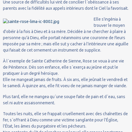
Une source de difficultés lui vint de concilier l´obéissance à ses
parents avec la fidélité aux appels intérieurs dont le Ciel la favorisait.
Elle s'ingénia à
trouver le moyen
d'obéir à la fois à Dieu et à sa mère. Décidée à ne chercher à plaire à
personne qu'à Dieu, elle portait néanmoins une couronne de fleurs
imposée par sa mère ; mais elle sut y cacher à l'intérieure une aiguille
qui faisait de cet ornement un instrument de supplice.
À l´exemple de Sainte Catherine de Sienne, Rose se voua à une vie
de Pénitence. Dès son enfance, elle s´exerça au jeûne et put le
pratiquer à un degré héroïque.
Elle ne mangeait jamais de fruits. À six ans, elle jeûnait le vendredi et
le samedi. À quinze ans, elle fit voeu de ne jamais manger de viande.
Plus tard, elle ne mangea qu´une soupe faite de pain et d´eau, sans
sel ni autre assaisonnement.
Toutes les nuits, elle se frappait cruellement avec des chaînettes de
fer, s´offrant à Dieu comme une victime sanglante pour l'Église,
l'État, les âmes du purgatoire et les pécheurs.