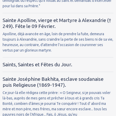
témoignait du respect qu’il vouait au Saint et demandait d’intercéder
pour lui dans sa Prière."
Sainte Apolline, vierge et Martyre à Alexandrie (†
249). Fête le 09 Février.
Apolline, déjà avancée en âge, loin de prendre la fuite, demeura
toujours à Alexandrie, sans craindre la perte de ses biens ni de sa vie,
heureuse, au contraire, d'attendre l'occasion de couronner ses
vertus par un glorieux martyre.
Saints, Saintes et Fêtes du Jour.
Sainte Joséphine Bakhita, esclave soudanaise
puis Religieuse (1869-1947).
Ce jour-là elle rédigea cette prière : « O Seigneur, si je pouvais voler
là-bas, auprès de mes gens et prêcher à tous et à grands cris Ta
Bonté, combien d'âmes je pourrai Te conquérir ! Tout d' abord ma
mère et mon père, mes frères, ma sœur encore esclave... tous les
pauvres noirs de l'Afrique... Fais, ô Jésus, qu'eu