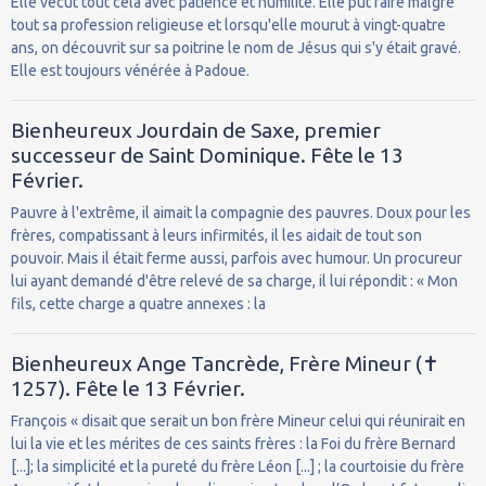
Elle vécut tout cela avec patience et humilité. Elle put faire malgré
tout sa profession religieuse et lorsqu'elle mourut à vingt-quatre
ans, on découvrit sur sa poitrine le nom de Jésus qui s'y était gravé.
Elle est toujours vénérée à Padoue.
Bienheureux Jourdain de Saxe, premier
successeur de Saint Dominique. Fête le 13
Février.
Pauvre à l'extrême, il aimait la compagnie des pauvres. Doux pour les
frères, compatissant à leurs infirmités, il les aidait de tout son
pouvoir. Mais il était ferme aussi, parfois avec humour. Un procureur
lui ayant demandé d'être relevé de sa charge, il lui répondit : « Mon
fils, cette charge a quatre annexes : la
Bienheureux Ange Tancrède, Frère Mineur (✝
1257). Fête le 13 Février.
François « disait que serait un bon frère Mineur celui qui réunirait en
lui la vie et les mérites de ces saints frères : la Foi du frère Bernard
[...]; la simplicité et la pureté du frère Léon [...] ; la courtoisie du frère