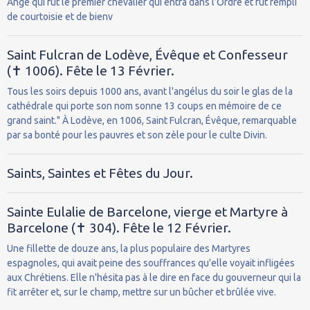
Ange qui fut le premier chevalier qui entra dans l’Ordre et fut rempli
de courtoisie et de bienv
Saint Fulcran de Lodève, Évêque et Confesseur
(✝ 1006). Fête le 13 Février.
Tous les soirs depuis 1000 ans, avant l'angélus du soir le glas de la
cathédrale qui porte son nom sonne 13 coups en mémoire de ce
grand saint." À Lodève, en 1006, Saint Fulcran, Évêque, remarquable
par sa bonté pour les pauvres et son zèle pour le culte Divin.
Saints, Saintes et Fêtes du Jour.
Sainte Eulalie de Barcelone, vierge et Martyre à
Barcelone (✝ 304). Fête le 12 Février.
Une fillette de douze ans, la plus populaire des Martyres
espagnoles, qui avait peine des souffrances qu'elle voyait infligées
aux Chrétiens. Elle n'hésita pas à le dire en face du gouverneur qui la
fit arrêter et, sur le champ, mettre sur un bûcher et brûlée vive.