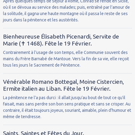
Après quelques temps de séjour à Rome, Conrad se rendit en Sicile,
où il se dévoua au service des malades; puis, entraîné par l'amour de
la solitude, il gagna une haute montagne où il passa le reste de ses
jours dans la pénitence et les austérités.
Bienheureuse Élisabeth Picenardi, Servite de
Marie (✝ 1468). Fête le 19 Février.
Contrairement à l’usage de son temps, elle Communie souvent des
mains du Frère Barnabé de Mantoue. Vers la fin de sa vie, elle reçoit
tous les jours le Sacrement de Pénitence.
Vénérable Romano Bottegal, Moine Cistercien,
Ermite italien au Liban. Fête le 19 Février.
La pénitence ne l’a pas durci : il allait jusqu’au bout de tout ce qu’il
faisait, mais sans perdre son bon sens pratique et sans se crisper. Au
contraire, il était toujours joyeux, souriant, aimable, plein d’humour et
même de tendresse.
Saints, Saintes et Fêtes du Jour.