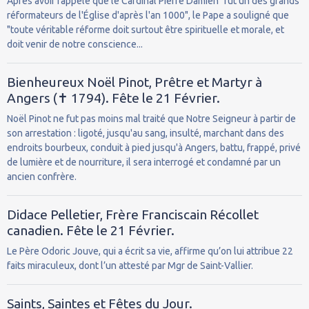
Après avoir rappelé que le Cardinal Pierre Damien "fut un des grands
réformateurs de l'Église d'après l'an 1000", le Pape a souligné que
"toute véritable réforme doit surtout être spirituelle et morale, et
doit venir de notre conscience...
Bienheureux Noël Pinot, Prêtre et Martyr à
Angers (✝ 1794). Fête le 21 Février.
Noël Pinot ne fut pas moins mal traité que Notre Seigneur à partir de
son arrestation : ligoté, jusqu'au sang, insulté, marchant dans des
endroits bourbeux, conduit à pied jusqu'à Angers, battu, frappé, privé
de lumière et de nourriture, il sera interrogé et condamné par un
ancien confrère.
Didace Pelletier, Frère Franciscain Récollet
canadien. Fête le 21 Février.
Le Père Odoric Jouve, qui a écrit sa vie, affirme qu’on lui attribue 22
faits miraculeux, dont l’un attesté par Mgr de Saint-Vallier.
Saints, Saintes et Fêtes du Jour.