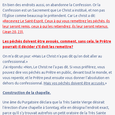
En bien des endroits aussi, on abandonne la Confession. Or la
Confession est un Sacrement que Le Christ a institué, et non pas
l’Église comme beaucoup le prétendent. Car Le christ a dit:
«Recevrez Le Saint-Esprit. Ceux à qui vous remettrez les péchés, ils
leur seront remis, ceux à qui les retiendrez, ils leur seront retenus.
(Jean 20, 23).
Les péchés doivent être avoués, comment, sans cela, le Prêtre
pourrait-il décider s’il doit les remettre?
On m’a dit un jour: «Mais Le Christ n’a pas dit qu’on doit aller au
confessionnal.»
J’ai répondu: «Non, Le Christ ne l’a pas dit. Si vous préférez, vous
pouvez dire vos péchés au Prêtre en public, devant tout le monde, et
vous repentir, et le Prêtre peut ensuite vous donner l’absolution en
dehors du confessionnal.
Mais vos péchés doivent être accusés.
»
Construction de la chapelle.
Une âme du Purgatoire déclara que la Très Sainte Vierge désirait
l’érection d’une chapelle à Sonntag; elle en désigna l’endroit exact,
parce qu’il s’y trouvait autrefois un petit oratoire de la Très Sainte