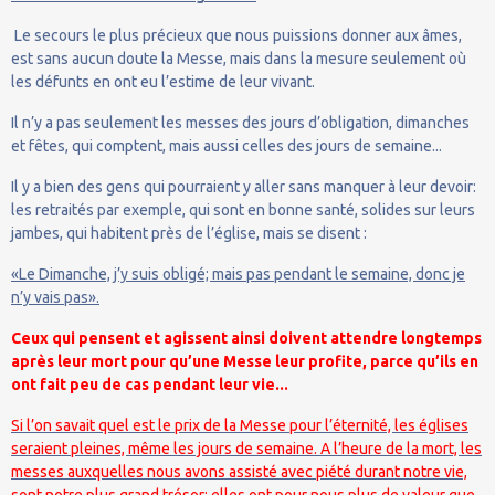
Le secours le plus précieux que nous puissions donner aux âmes,
est sans aucun doute la Messe, mais dans la mesure seulement où
les défunts en ont eu l’estime de leur vivant.
Il n’y a pas seulement les messes des jours d’obligation, dimanches
et fêtes, qui comptent, mais aussi celles des jours de semaine...
Il y a bien des gens qui pourraient y aller sans manquer à leur devoir:
les retraités par exemple, qui sont en bonne santé, solides sur leurs
jambes, qui habitent près de l’église, mais se disent :
«Le Dimanche, j’y suis obligé; mais pas pendant le semaine, donc je
n’y vais pas».
Ceux qui pensent et agissent ainsi doivent attendre longtemps
après leur mort pour qu’une Messe leur profite, parce qu’ils en
ont fait peu de cas pendant leur vie...
Si l’on savait quel est le prix de la Messe pour l’éternité, les églises
seraient pleines, même les jours de semaine. A l’heure de la mort, les
messes auxquelles nous avons assisté avec piété durant notre vie,
sont notre plus grand trésor; elles ont pour nous plus de valeur que