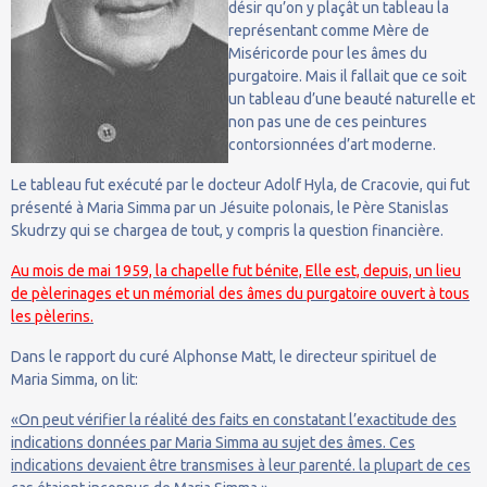
désir qu’on y plaçât un tableau la
représentant comme Mère de
Miséricorde pour les âmes du
purgatoire. Mais il fallait que ce soit
un tableau d’une beauté naturelle et
non pas une de ces peintures
contorsionnées d’art moderne.
Le tableau fut exécuté par le docteur Adolf Hyla, de Cracovie, qui fut
présenté à Maria Simma par un Jésuite polonais, le Père Stanislas
Skudrzy qui se chargea de tout, y compris la question financière.
Au mois de mai 1959, la chapelle fut bénite, Elle est, depuis, un lieu
de pèlerinages et un mémorial des âmes du purgatoire ouvert à tous
les pèlerins.
Dans le rapport du curé Alphonse Matt, le directeur spirituel de
Maria Simma, on lit:
«On peut vérifier la réalité des faits en constatant l’exactitude des
indications données par Maria Simma au sujet des âmes. Ces
indications devaient être transmises à leur parenté. la plupart de ces