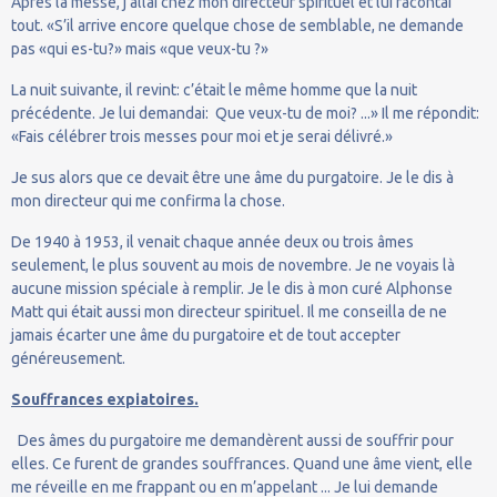
Après la messe, j’allai chez mon directeur spirituel et lui racontai
tout. «S’il arrive encore quelque chose de semblable, ne demande
pas «qui es-tu?» mais «que veux-tu ?»
La nuit suivante, il revint: c’était le même homme que la nuit
précédente. Je lui demandai: Que veux-tu de moi? ...» Il me répondit:
«Fais célébrer trois messes pour moi et je serai délivré.»
Je sus alors que ce devait être une âme du purgatoire. Je le dis à
mon directeur qui me confirma la chose.
De 1940 à 1953, il venait chaque année deux ou trois âmes
seulement, le plus souvent au mois de novembre. Je ne voyais là
aucune mission spéciale à remplir. Je le dis à mon curé Alphonse
Matt qui était aussi mon directeur spirituel. Il me conseilla de ne
jamais écarter une âme du purgatoire et de tout accepter
généreusement.
Souffrances expiatoires.
Des âmes du purgatoire me demandèrent aussi de souffrir pour
elles. Ce furent de grandes souffrances. Quand une âme vient, elle
me réveille en me frappant ou en m’appelant ... Je lui demande