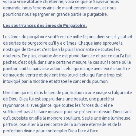
voilà la vraie attitude chrétienne; voilà ce que le Sauveur nous
demande; nous ferions ainsi de maint ennemi un ami, et nous
pourrions nous épargner en grande partie le purgatoire.
Les souffrances des âmes du Purgatoire.
Les âmes du purgatoire souffrent de mille façons diverses; il y autant
de sortes de purgatoire qu’il y a d’âmes. Chaque âme éprouve la
nostalgie de Dieu et c’est bien la plus lancinante de toutes les
douleurs. De plus, chaque âme est punie dans ce et par ce qui l’a fait
pécher. c’est déjà, dans une certaine mesure, le cas sur la terre où la
punition suit la mauvaise action: celui qui mange avec excès souffre
de maux de ventre et devient trop lourd; celui qui fume trop est
intoxiqué par la nicotine et attrape le cancer du poumon.
Une âme qui est dans le lieu de purification a une image si fulgurante
de Dieu: Dieu lui est apparu dans une beauté, une pureté si
rayonnante, si aveuglante, que toutes les forces du ciel ne
suffiraient pas à la faire mouvoir pour se présenter devant Dieu, tant
qu’il subsiste en elle la moindre souillure. Seule une âme lumineuse,
parfaite, ose aller à la rencontre de la lumière éternelle et de la
perfection divine pour contempler Dieu face à face.