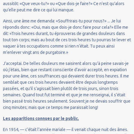
aussitôt: «Que veux-tu?» ou «Que dois-je faire?» Ce n’est qu’alors
qu’elle peut me dire ce qui lui manque.
Ainsi, une âme me demanda: «Souffrirais-tu pour nous?» ... Je lui
répondis donc: «Oui, mais que dois-je donc faire pour cela?» Elle me
dit: «Trois heures durant, tu éprouveras de grandes douleurs dans
tout ton corps; mais au bout de ces trois heures tu pourras te lever et
vaquer à tes occupations comme si rien n’était. Tu peux ainsi
m’enlever vingt ans de purgatoire.»
J’acceptai. De telles douleurs me saisirent alors qu’à peine savais-je
où j’étais, bien que restant consciente d’avoir accepté, en expiation
pour une âme, ces souffrances qui devaient durer trois heures. Il me
semblait que ces trois heures devaient être depuis longtemps
passées, et qu’il s’agissait bien plutôt de trois jours, sinon trois
semaines. Quand tout fut terminé et que je me renseignai, il s’était
bien passé trois heures seulement. Souvent je ne devais souffrir que
cinq minutes; mais que ce temps me paraissait long!
Les apparitions connues par le public.
En 1954, — c’était l’année mariale — il venait chaque nuit des âmes.