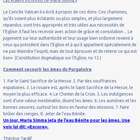
cas étaient inconnus de Maria Simma.»
Le Concile Vatican II a écrit à propos de ces dons: Ces charismes,
qu’ils soient plus éclatants ou plus simples, et plus largement
répandus; sont très appropriés et très utiles aux nécessités de
l’Eglise: il faut les recevoir avec action de grâce et consolation ... Le
jugement sur leur authenticité et leur usage bien ordonné revient à
ceux qui président dans l’Eglise et à qui il appartient spécialement de
ne pas éteindre l’esprit, mais de tout éprouver et de retenir ce qui est
bon» (Constitution dogmatique sur l’Eglise, no 12.)
Comment secourir les âmes du Purgatoire
.
1. Par le Saint Sacrifice de la Messe. 2. Par des souffrances
expiatoires. 3. Le rosaire est, après le Saint Sacrifice de la Messe, le
moyen le plus efficace. 4. Le Chemin de la Croix. 5. Les indulgences
sont d’une valeur inestimable, disent les âmes. 6. Les aumônes et les
bonnes oeuvres, surtout les dons en faveur des missions. 7. Faire
brûler des cierges. 8. Jeter de l’eau Bénite.
Un jour, Maria Simma jeta de l’eau Bénite pour les âmes. Une
voix lui dit: «Encore».
Thérèse Tardif