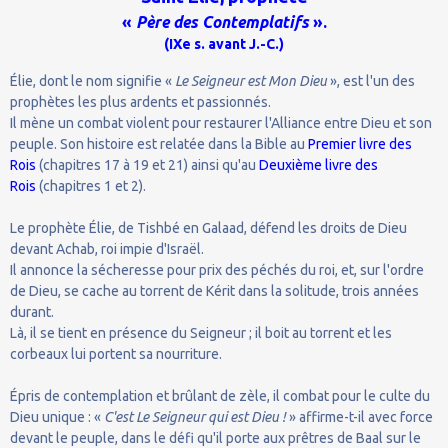
«
Père des Contemplatifs
».
(IXe s. avant J.-C.)
Élie, dont le nom signifie «
Le Seigneur est Mon Dieu
», est l'un des
prophètes les plus ardents et passionnés.
Il mène un combat violent pour restaurer l'Alliance entre Dieu et son
peuple. Son histoire est relatée dans la Bible au
Premier livre des
Rois
(chapitres 17 à 19 et 21) ainsi qu'au
Deuxième livre des
Rois
(chapitres 1 et 2).
Le prophète Élie, de Tishbé en Galaad, défend les droits de Dieu
devant Achab, roi impie d'Israël.
Il annonce la sécheresse pour prix des péchés du roi, et, sur l'ordre
de Dieu, se cache au torrent de Kérit dans la solitude, trois années
durant.
Là, il se tient en présence du Seigneur ; il boit au torrent et les
corbeaux lui portent sa nourriture.
Épris de contemplation et brûlant de zèle, il combat pour le culte du
Dieu unique : «
C'est Le Seigneur qui est Dieu !
» affirme-t-il avec force
devant le peuple, dans le défi qu'il porte aux prêtres de Baal sur le