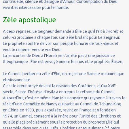
continuelle, silence et dialogue d’Amour, Contemplation du Dieu
vivant et intercession pour le monde.
Zèle apostolique
A deux reprises, Le Seigneur demande à Élie ce qu’il fait à l’Horeb et
celui-ci proclame à chaque fois son zèle brûlant pour Le Seigneur.
Le prophète souffre de voir son peuple honorer de faux-dieux et
veut le ramener vers le vrai Dieu.
La rencontre de Dieu à l’Horeb ne s’arrête pas à une jouissance
théophanique : Élie est envoyé oindre les rois et le prophète Élisée.
Le Carmel, héritier du zèle d’Élie, en reçoit une flamme œcuménique
et Missionnaire.
e
C’est le cœur broyé devant la division des Chrétiens, qu’au XVI
siècle, Sainte Thérèse d’Avila a entrepris la réforme du Carmel ;
Aujourd’hui, c’est ce même élan Missionnaire qui rayonne à travers le
récit d’une Carmélite de Nancy qui partit au Carmel de Tchung King
en Chine en 1933, puis expulsée, revint en France et y fonda en
1974, un Carmel, consacré à la Prière pour l’Unité des Chrétiens et
qu’elle plaça précisément sous la protection du prophète Élie qui
rassemble dans son culte Juifs, Chrétiens et Musulmans (cf. Mère