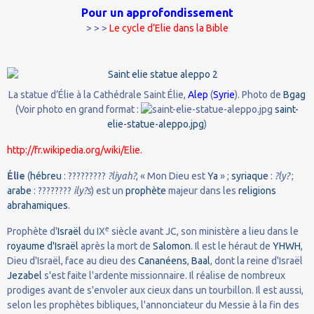
Pour un approfondissement
> > >
Le cycle d’Elie dans la Bible
La statue d’Élie à la Cathédrale Saint Élie,
Alep
(
Syrie
). Photo de
Bgag
(Voir photo en grand format :
saint-
elie-statue-aleppo.jpg
)
http://fr.wikipedia.org/wiki/Elie
.
Élie
(
hébreu
: ?????????
?liyah?
, « Mon Dieu est
Ya
» ;
syriaque
:
?ly?
;
arabe
: ????????
ily?s
) est un
prophète
majeur dans les
religions
abrahamiques
.
e
Prophète d'
Israël
du IX
siècle avant JC, son ministère a lieu dans le
royaume d'Israël
après la mort de
Salomon
. Il est le héraut de
YHWH
,
Dieu d'Israël, face au dieu des
Cananéens
,
Baal
, dont la reine d'Israël
Jezabel
s'est faite l'ardente missionnaire. Il réalise de nombreux
prodiges avant de s'envoler aux cieux dans un tourbillon. Il est aussi,
selon les prophètes bibliques, l'annonciateur du Messie à la fin des