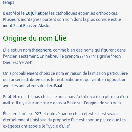
temps.
Il est fêté le
20 juillet
par les catholiques et par les orthodoxes.
Plusieurs montagnes portent son nom dont la plus connue est le
mont Saint Elias
en
Alaska
.
Origine du nom Élie
Élie est un nom
théophore
, comme bien des noms qui figurent dans
l'Ancien Testament. En hébreu, le prénom ????????? signifie "Mon
Dieu est YHWH".
On a probablement choisi ce nom en raison de la mission particulière
qui lui sera attribuée dans le récit biblique et qui vient en opposition
avec les adorateurs du dieu
Baal
.
Peut-être n'a-t-il pas choisi ce nom mais l'a-t-il reçu d'un père ou d'un
maître. Il n'y a aucune trace dans la Bible sur l'origine de son nom.
Élie serait né en
-927
et enlevé par un char céleste, il est vivant
éternellement L'histoire du prophète Élie est connue par ce que les
exégètes ont appelé le "Cycle d'Élie".