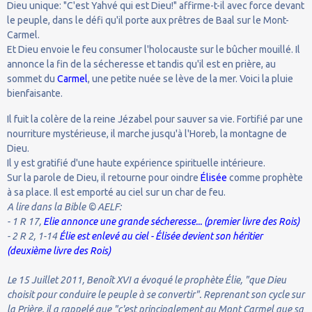
Dieu unique: "C'est Yahvé qui est Dieu!" affirme-t-il avec force devant
le peuple, dans le défi qu'il porte aux prêtres de Baal sur le Mont-
Carmel.
Et Dieu envoie le feu consumer l'holocauste sur le bûcher mouillé. Il
annonce la fin de la sécheresse et tandis qu'il est en prière, au
sommet du
Carmel
, une petite nuée se lève de la mer. Voici la pluie
bienfaisante.
Il fuit la colère de la reine Jézabel pour sauver sa vie. Fortifié par une
nourriture mystérieuse, il marche jusqu'à l'Horeb, la montagne de
Dieu.
Il y est gratifié d'une haute expérience spirituelle intérieure.
Sur la parole de Dieu, il retourne pour oindre
Élisée
comme prophète
à sa place. Il est emporté au ciel sur un char de feu.
A lire dans la Bible © AELF:
- 1 R 17,
Elie annonce une grande sécheresse... (premier livre des Rois)
- 2 R 2, 1-14
Élie est enlevé au ciel - Élisée devient son héritier
(deuxième livre des Rois)
Le 15 Juillet 2011, Benoît XVI a évoqué le prophète Élie, "que Dieu
choisit pour conduire le peuple à se convertir". Reprenant son cycle sur
la Prière, il a rappelé que "c'est principalement au Mont Carmel que sa