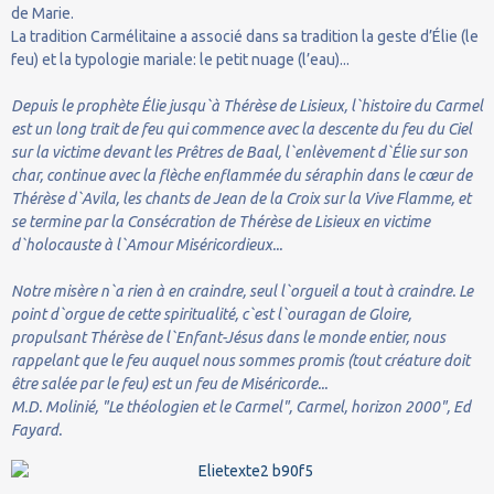
de Marie.
La tradition Carmélitaine a associé dans sa tradition la geste d’Élie (le
feu) et la typologie mariale: le petit nuage (l’eau)...
Depuis le prophète Élie jusqu`à Thérèse de Lisieux, l`histoire du Carmel
est un long trait de feu qui commence avec la descente du feu du Ciel
sur la victime devant les Prêtres de Baal, l`enlèvement d`Élie sur son
char, continue avec la flèche enflammée du séraphin dans le cœur de
Thérèse d`Avila, les chants de Jean de la Croix sur la Vive Flamme, et
se termine par la Consécration de Thérèse de Lisieux en victime
d`holocauste à l`Amour Miséricordieux...
Notre misère n`a rien à en craindre, seul l`orgueil a tout à craindre. Le
point d`orgue de cette spiritualité, c`est l`ouragan de Gloire,
propulsant Thérèse de l`Enfant-Jésus dans le monde entier, nous
rappelant que le feu auquel nous sommes promis (tout créature doit
être salée par le feu) est un feu de Miséricorde...
M.D. Molinié, "Le théologien et le Carmel", Carmel, horizon 2000", Ed
Fayard.