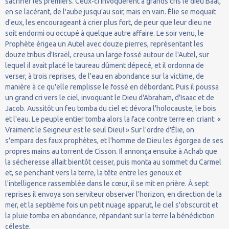
sacrifier les premiers. Ceux-ci invoquèrent à grands cris le dieu Baal,
en se lacérant, de l'aube jusqu'au soir, mais en vain. Élie se moquait
d'eux, les encourageant à crier plus fort, de peur que leur dieu ne
soit endormi ou occupé à quelque autre affaire. Le soir venu, le
Prophète érigea un Autel avec douze pierres, représentant les
douze tribus d'Israël, creusa un large fossé autour de l'Autel, sur
lequel il avait placé le taureau dûment dépecé, et il ordonna de
verser, à trois reprises, de l'eau en abondance sur la victime, de
manière à ce qu'elle remplisse le fossé en débordant. Puis il poussa
un grand cri vers le ciel, invoquant le Dieu d'Abraham, d'Isaac et de
Jacob. Aussitôt un feu tomba du ciel et dévora l'holocauste, le bois
et l'eau. Le peuple entier tomba alors la face contre terre en criant: «
Vraiment le Seigneur est le seul Dieu! » Sur l'ordre d'Élie, on
s'empara des faux prophètes, et l'homme de Dieu les égorgea de ses
propres mains au torrent de Cisson. Il annonça ensuite à Achab que
la sécheresse allait bientôt cesser, puis monta au sommet du Carmel
et, se penchant vers la terre, la tête entre les genoux et
l'intelligence rassemblée dans le cœur, il se mit en prière. À sept
reprises il envoya son serviteur observer l'horizon, en direction de la
mer, et la septième fois un petit nuage apparut, le ciel s'obscurcit et
la pluie tomba en abondance, répandant sur la terre la bénédiction
céleste.