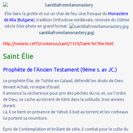
Élie dans la grotte et sur un char de feu. Une fresque du
Monastère
de Rila
(
Bulgarie
), tradition Orthodoxe médiévale, rénovée du 20ème
siècle (Voir photo en grand format :
saintiliafromrilamonastery.jpg
)
http://nominis.cef.fr/contenus/saint/1539/Saint-%C9lie.html.
Saint Élie
Prophète de l'Ancien Testament (9ème s. av JC.)
Le prophète Élie, de Tishbé en Galaad, défendit les droits de Dieu
devant Achab, roi impie d'Israël.
Il annonce la sécheresse pour prix des péchés du roi, et, sur l'ordre
de Dieu, se cache au torrent de Kérit dans la solitude, trois années
durant.
Là, il se tient en présence de Yahvé; il boit au torrent et les corbeaux
lui portent sa nourriture.
Épris de Contemplation et brûlant de zèle, il combat pour le culte du