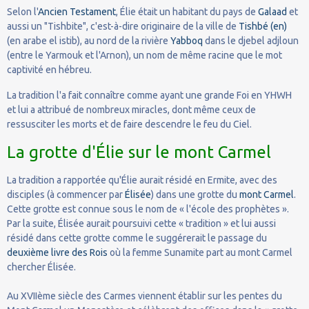
Selon l'
Ancien Testament
, Élie était un habitant du pays de
Galaad
et
aussi un "Tishbite", c'est-à-dire originaire de la ville de
Tishbé
(en)
(en arabe el istib), au nord de la rivière
Yabboq
dans le djebel adjloun
(entre le Yarmouk et l'Arnon), un nom de même racine que le mot
captivité en hébreu.
La tradition l'a fait connaître comme ayant une grande Foi en YHWH
et lui a attribué de nombreux miracles, dont même ceux de
ressusciter les morts et de faire descendre le feu du Ciel.
La grotte d'Élie sur le mont Carmel
La tradition a rapportée qu'Élie aurait résidé en Ermite, avec des
disciples (à commencer par
Élisée
) dans une grotte du
mont Carmel
.
Cette grotte est connue sous le nom de « l'école des prophètes ».
Par la suite, Élisée aurait poursuivi cette « tradition » et lui aussi
résidé dans cette grotte comme le suggérerait le passage du
deuxième livre des Rois
où la femme Sunamite part au mont Carmel
chercher Élisée.
Au XVIIème siècle des Carmes viennent établir sur les pentes du