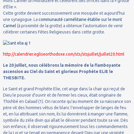
Mont Carmel un Monastère et célèbrent des offices dans la « grotte
d’Élie ».
Cette grotte devient successivement une mosquée et aujourd'hui
une synagogue. La
communauté carmélitaine établie sur le mont
Carmel
(à proximité de la grotte) a obtenue l'autorisation de venir
célébrer certaines Fêtes Religieuses dans cette grotte.
http://calendrier.egliseorthodoxe.com/sts/stsjuillet/juillet20.html
Le 20 juillet, nous célébrons la mémoire de la flamboyante
ascension au Ciel du Saint et glorieux Prophète ELIE le
THESBITE.
Le Saint et grand Prophète Elie, cet ange dans la chair qui reçut de
Dieu le pouvoir d'ouvrir et de fermer les cieux, était originaire de
Thishbé en Galaad (1). On raconte qu'au moment de sa naissance son
père vit des hommes vêtus de blanc l'envelopper de langes de feu
et, en lui attribuant son nom, ils lui donnèrent à manger une flamme,
symbole du zèle divin qui allait le dévorer pendant toute sa vie. Dès
son enfance, il observait rigoureusement tous les commandements
de la Loi et se tenait en permanence devant Dieu par une virginité