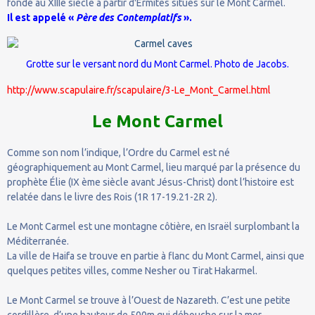
fondé au XIIIe siècle à partir d'Ermites situés sur le Mont Carmel.
Il est appelé «
Père des Contemplatifs
».
Grotte sur le versant nord du Mont Carmel. Photo de
Jacobs
.
http://www.scapulaire.fr/scapulaire/3-Le_Mont_Carmel.html
Le Mont Carmel
Comme son nom l’indique, l’Ordre du Carmel est né
géographiquement au Mont Carmel, lieu marqué par la présence du
prophète Élie (IX ème siècle avant Jésus-Christ) dont l’histoire est
relatée dans le livre des Rois (1R 17-19.21-2R 2).
Le Mont Carmel est une montagne côtière, en Israël surplombant la
Méditerranée.
La ville de Haifa se trouve en partie à flanc du Mont Carmel, ainsi que
quelques petites villes, comme Nesher ou Tirat Hakarmel.
Le Mont Carmel se trouve à l’Ouest de Nazareth. C’est une petite
cordillère, d’une hauteur de 500m qui débouche sur la mer.