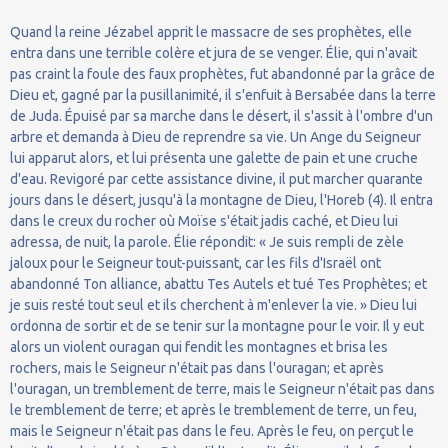
Quand la reine Jézabel apprit le massacre de ses prophètes, elle
entra dans une terrible colère et jura de se venger. Élie, qui n'avait
pas craint la foule des faux prophètes, fut abandonné par la grâce de
Dieu et, gagné par la pusillanimité, il s'enfuit à Bersabée dans la terre
de Juda. Épuisé par sa marche dans le désert, il s'assit à l'ombre d'un
arbre et demanda à Dieu de reprendre sa vie. Un Ange du Seigneur
lui apparut alors, et lui présenta une galette de pain et une cruche
d'eau. Revigoré par cette assistance divine, il put marcher quarante
jours dans le désert, jusqu'à la montagne de Dieu, l'Horeb (4). Il entra
dans le creux du rocher où Moïse s'était jadis caché, et Dieu lui
adressa, de nuit, la parole. Élie répondit: « Je suis rempli de zèle
jaloux pour le Seigneur tout-puissant, car les fils d'Israël ont
abandonné Ton alliance, abattu Tes Autels et tué Tes Prophètes; et
je suis resté tout seul et ils cherchent à m'enlever la vie. » Dieu lui
ordonna de sortir et de se tenir sur la montagne pour le voir. Il y eut
alors un violent ouragan qui fendit les montagnes et brisa les
rochers, mais le Seigneur n'était pas dans l'ouragan; et après
l'ouragan, un tremblement de terre, mais le Seigneur n'était pas dans
le tremblement de terre; et après le tremblement de terre, un feu,
mais le Seigneur n'était pas dans le feu. Après le feu, on perçut le