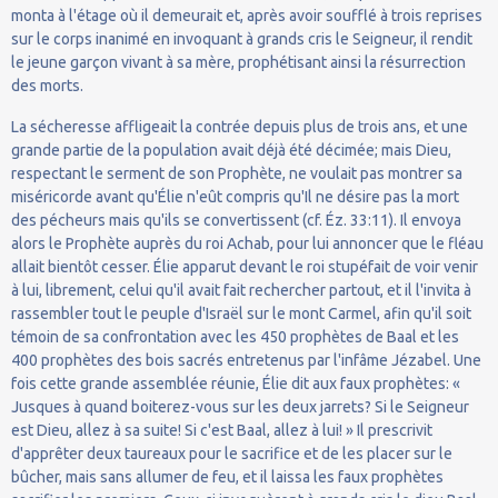
monta à l'étage où il demeurait et, après avoir soufflé à trois reprises
sur le corps inanimé en invoquant à grands cris le Seigneur, il rendit
le jeune garçon vivant à sa mère, prophétisant ainsi la résurrection
des morts.
La sécheresse affligeait la contrée depuis plus de trois ans, et une
grande partie de la population avait déjà été décimée; mais Dieu,
respectant le serment de son Prophète, ne voulait pas montrer sa
miséricorde avant qu'Élie n'eût compris qu'Il ne désire pas la mort
des pécheurs mais qu'ils se convertissent (cf. Éz. 33:11). Il envoya
alors le Prophète auprès du roi Achab, pour lui annoncer que le fléau
allait bientôt cesser. Élie apparut devant le roi stupéfait de voir venir
à lui, librement, celui qu'il avait fait rechercher partout, et il l'invita à
rassembler tout le peuple d'Israël sur le mont Carmel, afin qu'il soit
témoin de sa confrontation avec les 450 prophètes de Baal et les
400 prophètes des bois sacrés entretenus par l'infâme Jézabel. Une
fois cette grande assemblée réunie, Élie dit aux faux prophètes: «
Jusques à quand boiterez-vous sur les deux jarrets? Si le Seigneur
est Dieu, allez à sa suite! Si c'est Baal, allez à lui! » Il prescrivit
d'apprêter deux taureaux pour le sacrifice et de les placer sur le
bûcher, mais sans allumer de feu, et il laissa les faux prophètes