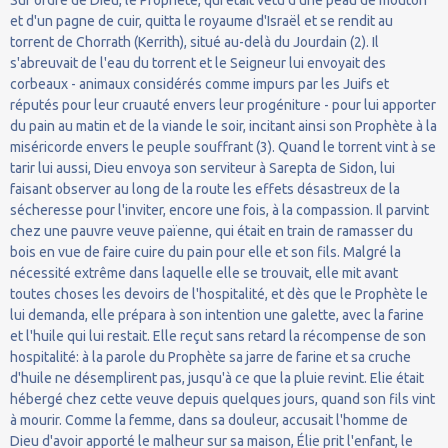
Sur ordre de Dieu, le Prophète, qui était vêtu d'une peau de mouton
et d'un pagne de cuir, quitta le royaume d'Israël et se rendit au
torrent de Chorrath (Kerrith), situé au-delà du Jourdain (2). Il
s'abreuvait de l'eau du torrent et le Seigneur lui envoyait des
corbeaux - animaux considérés comme impurs par les Juifs et
réputés pour leur cruauté envers leur progéniture - pour lui apporter
du pain au matin et de la viande le soir, incitant ainsi son Prophète à la
miséricorde envers le peuple souffrant (3). Quand le torrent vint à se
tarir lui aussi, Dieu envoya son serviteur à Sarepta de Sidon, lui
faisant observer au long de la route les effets désastreux de la
sécheresse pour l'inviter, encore une fois, à la compassion. Il parvint
chez une pauvre veuve païenne, qui était en train de ramasser du
bois en vue de faire cuire du pain pour elle et son fils. Malgré la
nécessité extrême dans laquelle elle se trouvait, elle mit avant
toutes choses les devoirs de l'hospitalité, et dès que le Prophète le
lui demanda, elle prépara à son intention une galette, avec la farine
et l'huile qui lui restait. Elle reçut sans retard la récompense de son
hospitalité: à la parole du Prophète sa jarre de farine et sa cruche
d'huile ne désemplirent pas, jusqu'à ce que la pluie revint. Elie était
hébergé chez cette veuve depuis quelques jours, quand son fils vint
à mourir. Comme la femme, dans sa douleur, accusait l'homme de
Dieu d'avoir apporté le malheur sur sa maison, Élie prit l'enfant, le