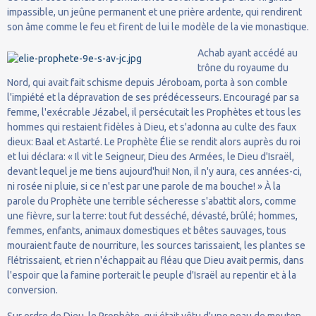
impassible, un jeûne permanent et une prière ardente, qui rendirent
son âme comme le feu et firent de lui le modèle de la vie monastique.
Achab ayant accédé au
trône du royaume du
Nord, qui avait fait schisme depuis Jéroboam, porta à son comble
l'impiété et la dépravation de ses prédécesseurs. Encouragé par sa
femme, l'exécrable Jézabel, il persécutait les Prophètes et tous les
hommes qui restaient fidèles à Dieu, et s'adonna au culte des faux
dieux: Baal et Astarté. Le Prophète Élie se rendit alors auprès du roi
et lui déclara: « Il vit le Seigneur, Dieu des Armées, le Dieu d'Israël,
devant lequel je me tiens aujourd'hui! Non, il n'y aura, ces années-ci,
ni rosée ni pluie, si ce n'est par une parole de ma bouche! » À la
parole du Prophète une terrible sécheresse s'abattit alors, comme
une fièvre, sur la terre: tout fut desséché, dévasté, brûlé; hommes,
femmes, enfants, animaux domestiques et bêtes sauvages, tous
mouraient faute de nourriture, les sources tarissaient, les plantes se
flétrissaient, et rien n'échappait au fléau que Dieu avait permis, dans
l'espoir que la famine porterait le peuple d'Israël au repentir et à la
conversion.