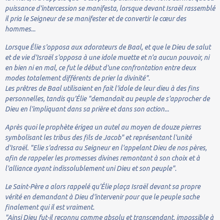
puissance d'intercession se manifesta, lorsque devant Israël rassemblé
il pria le Seigneur de se manifester et de convertir le cœur des
hommes...
Lorsque Élie s'opposa aux adorateurs de Baal, et que le Dieu de salut
et de vie d'Israël s'opposa à une idole muette et n'a aucun pouvoir, ni
en bien ni en mal, ce fut le début d'une confrontation entre deux
modes totalement différents de prier la divinité".
Les prêtres de Baal utilisaient en fait l'idole de leur dieu à des fins
personnelles, tandis qu’Élie "demandait au peuple de s'approcher de
Dieu en l'impliquant dans sa prière et dans son action...
Après quoi le prophète érigea un autel au moyen de douze pierres
symbolisant les tribus des fils de Jacob" et représentant l'unité
d'Israël. "Elie s'adressa au Seigneur en l'appelant Dieu de nos pères,
afin de rappeler les promesses divines remontant à son choix et à
l'alliance ayant indissolublement uni Dieu et son peuple".
Le Saint-Père a alors rappelé qu’Élie plaça Israël devant sa propre
vérité en demandant à Dieu d'intervenir pour que le peuple sache
finalement qui il est vraiment.
"Ainsi Dieu fut-il reconnu comme absolu et transcendant, impossible à