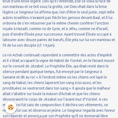
bruit d'une brise légère. Dès qu'il l'entendit, Élie se voila la face de
son manteau et se tint sous la grotte, car Dieu était dans la brise
légère Le Seigneur lui affirma que, loin d'être le seul juste, sept mille
autres Israélites n'avaient pas fléchi les genoux devant Baal, et Il lui
ordonna de s'en retourner par le même chemin conférer l'onction
royale à Hazaèl, comme roi de Syrie, et à Jéhu, comme roi d'Israël,
puis d'oindre Élisée pour successeur. Ayant trouvé Élisée occupé à
labourer avec douze paires de bœufs, Élie jeta sur lui son manteau et
fit de lui son disciple (cf. 14 juin).
Le roi Achab continuait cependant à commettre des actes d'impiété
et il s'était accaparé la vigne de Nabot de Yizréel, en le faisant mourir
sur le conseil de Jézabel. Le Prophète Élie, qui était resté dans le
silence pendant quelque temps, fut envoyé par le Seigneur à
Samarie et dit au roi: « À l'endroit même où les chiens ont lapé le
sang de Nabot, les chiens laperont ton sang à toi aussi, et les
prostituées se vautreront dans ton sang ». Il ajouta que le malheur
allait s'abattre sur toute la maison d'Achab et que les chiens
dévoreraient le corps de Jézabel sur l'avant-mur d'Yizréel. A ces
mots, le roi fut saisi de componction: il déchira ses vêtements, se
revêtit d'un sac et observa un jeûne. Le Seigneur regarda avec faveur
son repentir et annonça par son Prophète qu'Il ne donnerait libre