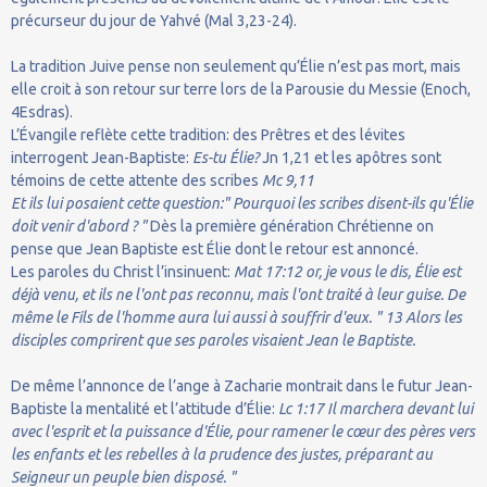
précurseur du jour de Yahvé (Mal 3,23-24).
La tradition Juive pense non seulement qu’Élie n’est pas mort, mais
elle croit à son retour sur terre lors de la Parousie du Messie (Enoch,
4Esdras).
L’Évangile reflète cette tradition: des Prêtres et des lévites
interrogent Jean-Baptiste:
Es-tu Élie?
Jn 1,21 et les apôtres sont
témoins de cette attente des scribes
Mc 9,11
Et ils lui posaient cette question:" Pourquoi les scribes disent-ils qu'Élie
doit venir d'abord ? "
Dès la première génération Chrétienne on
pense que Jean Baptiste est Élie dont le retour est annoncé.
Les paroles du Christ l’insinuent:
Mat 17:12 or, je vous le dis, Élie est
déjà venu, et ils ne l'ont pas reconnu, mais l'ont traité à leur guise. De
même le Fils de l'homme aura lui aussi à souffrir d'eux. " 13 Alors les
disciples comprirent que ses paroles visaient Jean le Baptiste.
De même l’annonce de l’ange à Zacharie montrait dans le futur Jean-
Baptiste la mentalité et l’attitude d’Élie:
Lc 1:17 Il marchera devant lui
avec l'esprit et la puissance d'Élie, pour ramener le cœur des pères vers
les enfants et les rebelles à la prudence des justes, préparant au
Seigneur un peuple bien disposé. "