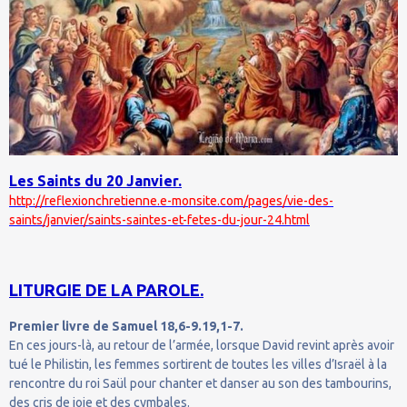
Les Saints du 20 Janvier.
http://reflexionchretienne.e-monsite.com/pages/vie-des-
saints/janvier/saints-saintes-et-fetes-du-jour-24.html
LITURGIE DE LA PAROLE.
Premier livre de Samuel 18,6-9.19,1-7.
En ces jours-là, au retour de l’armée, lorsque David revint après avoir
tué le Philistin, les femmes sortirent de toutes les villes d’Israël à la
rencontre du roi Saül pour chanter et danser au son des tambourins,
des cris de joie et des cymbales.