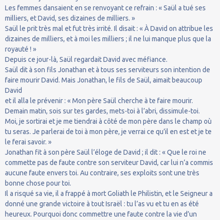
Les femmes dansaient en se renvoyant ce refrain : « Saül a tué ses
milliers, et David, ses dizaines de milliers. »
Saül le prit très mal et fut très irrité. Il disait : « À David on attribue les
dizaines de milliers, et à moi les milliers ; il ne lui manque plus que la
royauté ! »
Depuis ce jour-là, Saül regardait David avec méfiance.
Saül dit à son fils Jonathan et à tous ses serviteurs son intention de
faire mourir David. Mais Jonathan, le fils de Saül, aimait beaucoup
David
et il alla le prévenir : « Mon père Saül cherche à te faire mourir.
Demain matin, sois sur tes gardes, mets-toi à l’abri, dissimule-toi.
Moi, je sortirai et je me tiendrai à côté de mon père dans le champ où
tu seras. Je parlerai de toi à mon père, je verrai ce qu’il en est et je te
le ferai savoir. »
Jonathan fit à son père Saül l’éloge de David ; il dit : « Que le roi ne
commette pas de faute contre son serviteur David, car lui n’a commis
aucune faute envers toi. Au contraire, ses exploits sont une très
bonne chose pour toi.
Il a risqué sa vie, il a frappé à mort Goliath le Philistin, et le Seigneur a
donné une grande victoire à tout Israël : tu l’as vu et tu en as été
heureux. Pourquoi donc commettre une faute contre la vie d’un