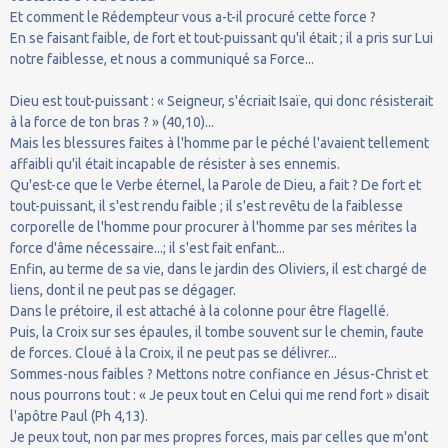
Et comment le Rédempteur vous a-t-il procuré cette force ?
En se faisant faible, de fort et tout-puissant qu'il était ; il a pris sur Lui
notre faiblesse, et nous a communiqué sa Force...
Dieu est tout-puissant : « Seigneur, s'écriait Isaïe, qui donc résisterait
à la force de ton bras ? » (40,10)...
Mais les blessures faites à l'homme par le péché l'avaient tellement
affaibli qu'il était incapable de résister à ses ennemis.
Qu'est-ce que le Verbe éternel, la Parole de Dieu, a fait ? De fort et
tout-puissant, il s'est rendu faible ; il s'est revêtu de la faiblesse
corporelle de l'homme pour procurer à l'homme par ses mérites la
force d'âme nécessaire...; il s'est fait enfant...
Enfin, au terme de sa vie, dans le jardin des Oliviers, il est chargé de
liens, dont il ne peut pas se dégager.
Dans le prétoire, il est attaché à la colonne pour être flagellé.
Puis, la Croix sur ses épaules, il tombe souvent sur le chemin, faute
de forces. Cloué à la Croix, il ne peut pas se délivrer...
Sommes-nous faibles ? Mettons notre confiance en Jésus-Christ et
nous pourrons tout : « Je peux tout en Celui qui me rend fort » disait
l'apôtre Paul (Ph 4,13).
Je peux tout, non par mes propres forces, mais par celles que m'ont