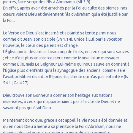
pierres, faire surgir des fils à Abraham » (Mt 3,9).
En effet, après avoir été arrachés par la Foi au culte des pierres, nos
cœurs voient Dieu et deviennent fils d'Abraham qui a été justifié par
la Foi...
Le Verbe de Dieu s'est incarné et a planté sa tente parmi nous
comme dit Jean, son disciple (Jn 1,14). Grâce à Lui, par la vocation
nouvelle, le cœur des païens est changé.
L'Église porte désormais beaucoup de fruits, en ceux qui sont sauvés
; et ce n'est plus un intercesseur comme Moïse, ni un messager
comme Élie, mais Le Seigneur Lui-même qui nous sauve en donnant à
l'Église plus d'enfants qu'à la synagogue des anciens, comme Isaïe
l'avait prédit en disant : « Réjouis-toi, stérile qui n'as pas enfanté » (Is
54,1 ; Ga 4,27)...
Dieu trouve son Bonheur à donner son héritage aux nations
insensées, à ceux qui n'appartenaient pas à la cité de Dieu et ne
savaient pas qui était Dieu.
Maintenant donc que, grâce à cet appel, la Vie nous a été donnée et
qu'en nous Dieu a mené à sa plénitude la Foi d'Abraham, nous ne
devons plus retourner en arrière, je veux dire à la première