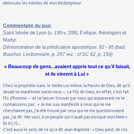
obtenues les mérites de mon Rédempteur.
Commentaire du jour.
Saint Irénée de Lyon (v. 130-v. 208), Évêque, théologien et
Martyr.
Démonstration de la prédication apostolique, 92 - 95 (trad.
Bouchut. Lectionnaire, p. 297 rev. ; cf SC 62, p. 159)
« Beaucoup de gens...avaient appris tout ce qu'il faisait,
et ils vinrent à Lui »
Chez le prophète Isaïe, le Verbe Lui-même, la Parole de Dieu, dit qu'il
devait se manifester parmi nous –- Le Fils de Dieu, en effet, s'est fait
fils d'homme –- et se laisser trouver par nous qui auparavant ne le
connaissions pas : « Je me suis manifesté à ceux qui ne me
cherchaient pas, j'ai été trouvé par ceux qui ne me questionnaient
pas, j'ai dit : Me voici, à un peuple qui n'avait pas invoqué mon Nom »
(Is 65,1)...
C'est aussi le sens de ce qu'a dit Jean-Baptiste : « Dieu peut, de ces