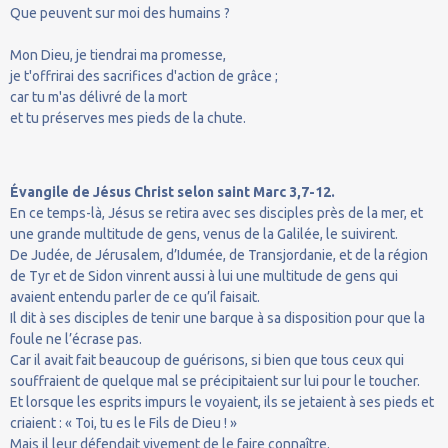
Que peuvent sur moi des humains ?
Mon Dieu, je tiendrai ma promesse,
je t'offrirai des sacrifices d'action de grâce ;
car tu m'as délivré de la mort
et tu préserves mes pieds de la chute.
Évangile de Jésus Christ selon saint Marc 3,7-12.
En ce temps-là, Jésus se retira avec ses disciples près de la mer, et
une grande multitude de gens, venus de la Galilée, le suivirent.
De Judée, de Jérusalem, d’Idumée, de Transjordanie, et de la région
de Tyr et de Sidon vinrent aussi à lui une multitude de gens qui
avaient entendu parler de ce qu’il faisait.
Il dit à ses disciples de tenir une barque à sa disposition pour que la
foule ne l’écrase pas.
Car il avait fait beaucoup de guérisons, si bien que tous ceux qui
souffraient de quelque mal se précipitaient sur lui pour le toucher.
Et lorsque les esprits impurs le voyaient, ils se jetaient à ses pieds et
criaient : « Toi, tu es le Fils de Dieu ! »
Mais il leur défendait vivement de le faire connaître.