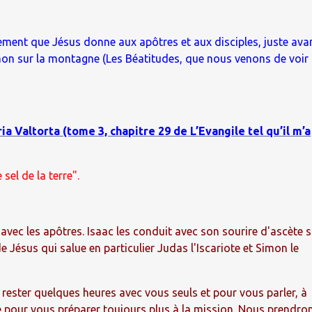
ment que Jésus donne aux apôtres et aux disciples, juste ava
mon sur la montagne (Les Béatitudes, que nous venons de voir
a Valtorta (tome 3, chapitre 29 de L’Evangile tel qu’il m’a
sel de la terre".
vec les apôtres. Isaac les conduit avec son sourire d'ascète s
 Jésus qui salue en particulier Judas l'Iscariote et Simon le
 rester quelques heures avec vous seuls et pour vous parler, à
re pour vous préparer toujours plus à la mission. Nous prendro