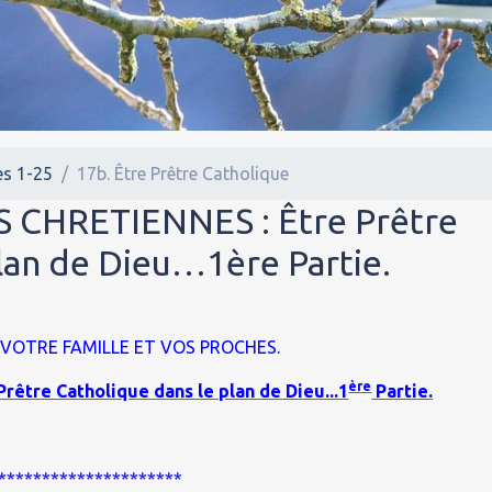
es 1-25
17b. Être Prêtre Catholique
 CHRETIENNES : Être Prêtre
lan de Dieu…1ère Partie.
 VOTRE FAMILLE ET VOS PROCHES.
ère
tre Catholique dans le plan de Dieu...1
Partie.
*********************