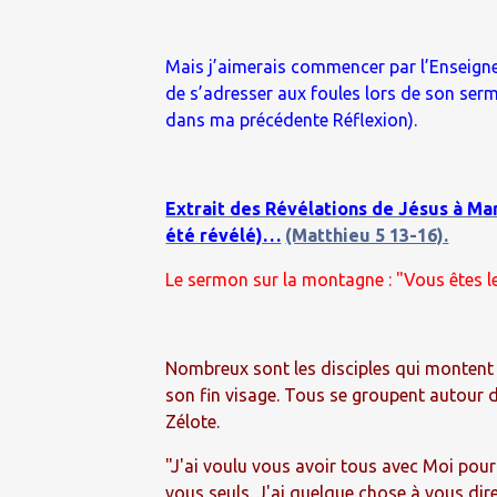
Mais j’aimerais commencer par l’Enseigne
de s’adresser aux foules lors de son ser
dans ma précédente Réflexion).
Extrait des Révélations de Jésus à Mari
été révélé)…
(Matthieu 5 13-16).
Le sermon sur la montagne : "Vous êtes le 
Nombreux sont les disciples qui montent a
son fin visage. Tous se groupent autour de
Zélote.
"J'ai voulu vous avoir tous avec Moi pour
vous seuls. J'ai quelque chose à vous di