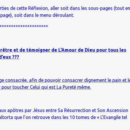
ties de cette Réflexion, aller soit dans les sous-pages (tout e
 page), soit dans le menu déroulant.
*********************
Prêtre et de témoigner de L’Amour de Dieu pour tous les
d’eux ???
rge consacrée, afin de pouvoir consacrer dignement le pain et l
ur pour toucher Celui qui est La Pureté même.
aux apôtres par Jésus entre Sa Résurrection et Son Ascension
ltorta que l’on retrouve dans les 10 tomes de « L’Evangile tel