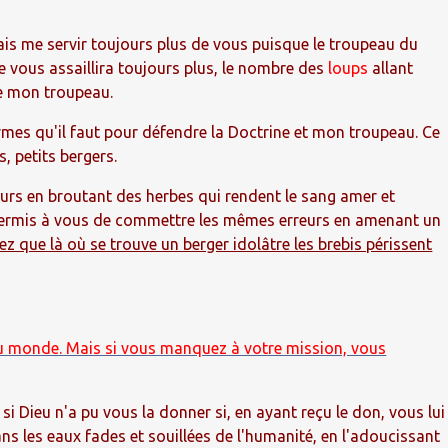
vais me servir toujours plus de vous puisque le troupeau du
e vous assaillira toujours plus, le nombre des
loups
allant
re mon troupeau.
rmes qu'il faut pour défendre la Doctrine et mon troupeau. Ce
, petits bergers.
reurs en broutant des herbes qui rendent le sang amer et
s permis à vous de commettre les mêmes erreurs en amenant un
ez que là où se trouve un berger idolâtre les brebis périssent
e du monde. Mais si vous manquez à votre mission, vous
si Dieu n'a pu vous la donner si, en ayant reçu le don, vous lui
ans les eaux fades et souillées de l'humanité, en l'adoucissant