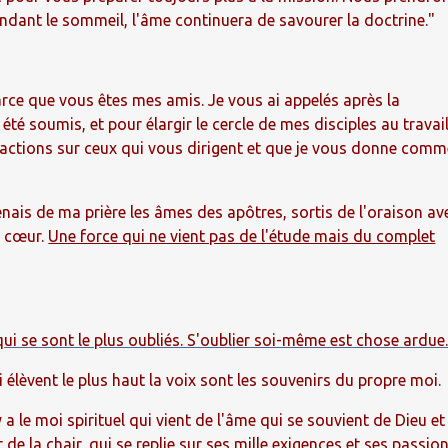
pendant le sommeil, l'âme continuera de savourer la doctrine."
 parce que vous êtes mes amis. Je vous ai appelés après la
été soumis, et pour élargir le cercle de mes disciples au travai
éactions sur ceux qui vous dirigent et que je vous donne com
enais de ma prière les âmes des apôtres, sortis de l'oraison av
e cœur.
Une force qui ne vient pas de l'étude mais du complet
qui se sont le plus oubliés. S'oublier soi-même est chose ardue
 élèvent le plus haut la voix sont les souvenirs du propre moi.
l y a le moi spirituel qui vient de l'âme qui se souvient de Dieu et
ur de la chair, qui se replie sur ses mille exigences et ses passion