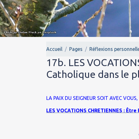
Accueil
Pages
Réflexions personnell
17b. LES VOCATIONS
Catholique dans le p
LA PAIX DU SEIGNEUR
SOIT AVEC VOUS,
LES VOCATIONS CHRETIENNES : Être Prê