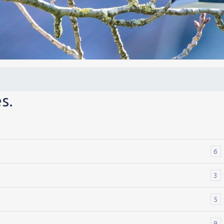
.
s.
6
3
5
9