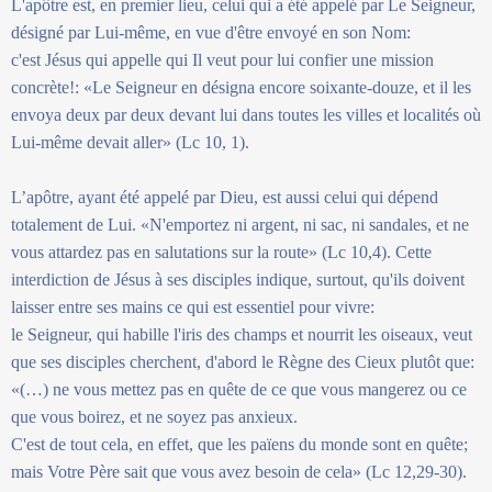
L'apôtre est, en premier lieu, celui qui a été appelé par Le Seigneur,
désigné par Lui-même, en vue d'être envoyé en son Nom:
c'est Jésus qui appelle qui Il veut pour lui confier une mission
concrète!: «Le Seigneur en désigna encore soixante-douze, et il les
envoya deux par deux devant lui dans toutes les villes et localités où
Lui-même devait aller» (Lc 10, 1).
L’apôtre, ayant été appelé par Dieu, est aussi celui qui dépend
totalement de Lui. «N'emportez ni argent, ni sac, ni sandales, et ne
vous attardez pas en salutations sur la route» (Lc 10,4). Cette
interdiction de Jésus à ses disciples indique, surtout, qu'ils doivent
laisser entre ses mains ce qui est essentiel pour vivre:
le Seigneur, qui habille l'iris des champs et nourrit les oiseaux, veut
que ses disciples cherchent, d'abord le Règne des Cieux plutôt que:
«(…) ne vous mettez pas en quête de ce que vous mangerez ou ce
que vous boirez, et ne soyez pas anxieux.
C'est de tout cela, en effet, que les païens du monde sont en quête;
mais Votre Père sait que vous avez besoin de cela» (Lc 12,29-30).