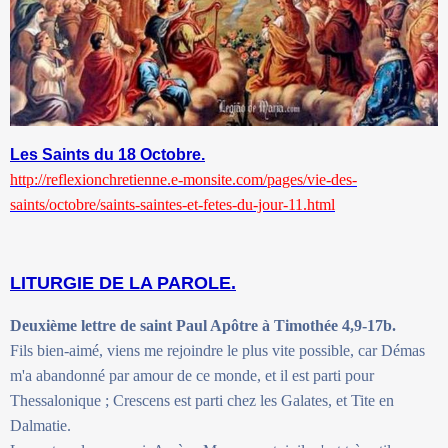
Les Saints du 18 Octobre.
http://reflexionchretienne.e-monsite.com/pages/vie-des-
saints/octobre/saints-saintes-et-fetes-du-jour-11.html
LITURGIE DE LA PAROLE.
Deuxième lettre de saint Paul Apôtre à Timothée 4,9-17b.
Fils bien-aimé, viens me rejoindre le plus vite possible, car Démas
m'a abandonné par amour de ce monde, et il est parti pour
Thessalonique ; Crescens est parti chez les Galates, et Tite en
Dalmatie.