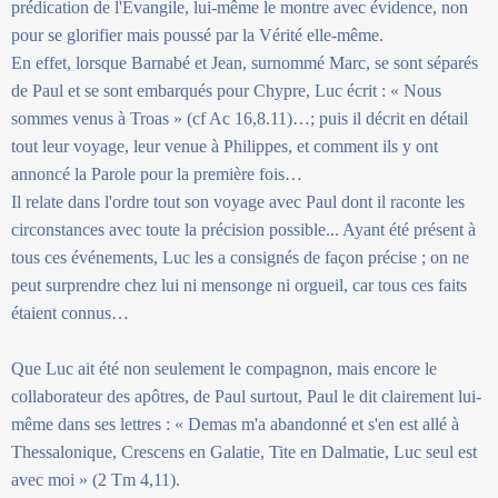
prédication de l'Évangile, lui-même le montre avec évidence, non
pour se glorifier mais poussé par la Vérité elle-même.
En effet, lorsque Barnabé et Jean, surnommé Marc, se sont séparés
de Paul et se sont embarqués pour Chypre, Luc écrit : « Nous
sommes venus à Troas » (cf Ac 16,8.11)…; puis il décrit en détail
tout leur voyage, leur venue à Philippes, et comment ils y ont
annoncé la Parole pour la première fois…
Il relate dans l'ordre tout son voyage avec Paul dont il raconte les
circonstances avec toute la précision possible... Ayant été présent à
tous ces événements, Luc les a consignés de façon précise ; on ne
peut surprendre chez lui ni mensonge ni orgueil, car tous ces faits
étaient connus…
Que Luc ait été non seulement le compagnon, mais encore le
collaborateur des apôtres, de Paul surtout, Paul le dit clairement lui-
même dans ses lettres : « Demas m'a abandonné et s'en est allé à
Thessalonique, Crescens en Galatie, Tite en Dalmatie, Luc seul est
avec moi » (2 Tm 4,11).