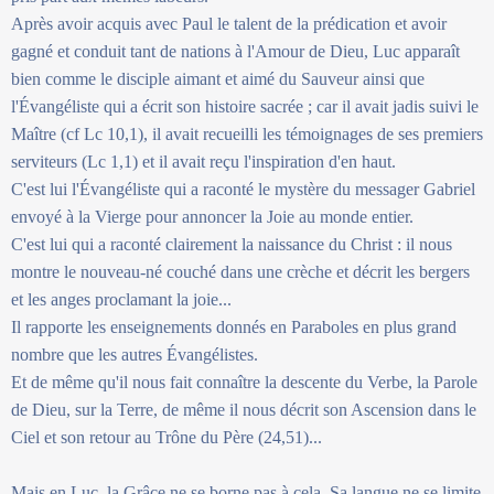
Après avoir acquis avec Paul le talent de la prédication et avoir
gagné et conduit tant de nations à l'Amour de Dieu, Luc apparaît
bien comme le disciple aimant et aimé du Sauveur ainsi que
l'Évangéliste qui a écrit son histoire sacrée ; car il avait jadis suivi le
Maître (cf Lc 10,1), il avait recueilli les témoignages de ses premiers
serviteurs (Lc 1,1) et il avait reçu l'inspiration d'en haut.
C'est lui l'Évangéliste qui a raconté le mystère du messager Gabriel
envoyé à la Vierge pour annoncer la Joie au monde entier.
C'est lui qui a raconté clairement la naissance du Christ : il nous
montre le nouveau-né couché dans une crèche et décrit les bergers
et les anges proclamant la joie...
Il rapporte les enseignements donnés en Paraboles en plus grand
nombre que les autres Évangélistes.
Et de même qu'il nous fait connaître la descente du Verbe, la Parole
de Dieu, sur la Terre, de même il nous décrit son Ascension dans le
Ciel et son retour au Trône du Père (24,51)...
Mais en Luc, la Grâce ne se borne pas à cela. Sa langue ne se limite