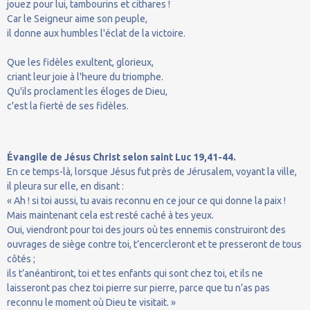
jouez pour lui, tambourins et cithares !
Car le Seigneur aime son peuple,
il donne aux humbles l'éclat de la victoire.
Que les fidèles exultent, glorieux,
criant leur joie à l'heure du triomphe.
Qu'ils proclament les éloges de Dieu,
c'est la fierté de ses fidèles.
Évangile de Jésus Christ selon saint Luc 19,41-44.
En ce temps-là, lorsque Jésus fut près de Jérusalem, voyant la ville,
il pleura sur elle, en disant :
« Ah ! si toi aussi, tu avais reconnu en ce jour ce qui donne la paix !
Mais maintenant cela est resté caché à tes yeux.
Oui, viendront pour toi des jours où tes ennemis construiront des
ouvrages de siège contre toi, t’encercleront et te presseront de tous
côtés ;
ils t’anéantiront, toi et tes enfants qui sont chez toi, et ils ne
laisseront pas chez toi pierre sur pierre, parce que tu n’as pas
reconnu le moment où Dieu te visitait. »