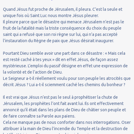
Quand Jésus fut proche de Jérusalem, il pleura. C’est la seule et
unique fois où Saint Luc nous montre Jésus pleurer.
Il pleure parce que le désastre qui menace Jérusalem n’est pas le
fruit de la fatalité mais la triste conséquence du choix du peuple
saint qui a refusé que son roi règne sur lui, qui n’a pas accepté
l’instauration du Règne de paix que Jésus désirait inaugurer.
Pourtant Dieu semble avoir une part dans ce désastre : « Mais cela
est resté caché à tes yeux » dit en effet Jésus, de façon assez
mystérieuse. L’emploi du passif désigne en effet une expression de
la volonté et de l’action de Dieu.
Le Seigneur a-t-il réellement voulu pour son peuple les atrocités que
décrit Jésus ? Lui a-t-il sciemment caché les chemins du bonheur ?
Il est vrai que Jésus n’est pas le seul à prophétiser la chute de
Jérusalem, les prophètes l’ont fait avant lui. Ils ont effectivement
annoncé qu’il était dans les plans de Dieu de châtier son peuple et
de faire connaître sa Parole aux païens.
Cela ne manque pas de nous conforter dans nos interrogations. Oser
attribuer à la main de Dieu l’incendie du Temple et la destruction de