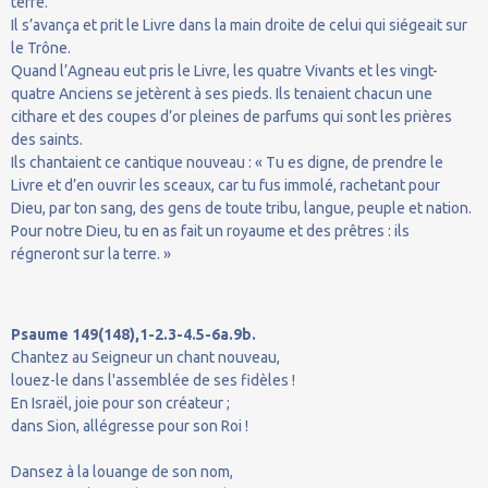
terre.
Il s’avança et prit le Livre dans la main droite de celui qui siégeait sur
le Trône.
Quand l’Agneau eut pris le Livre, les quatre Vivants et les vingt-
quatre Anciens se jetèrent à ses pieds. Ils tenaient chacun une
cithare et des coupes d’or pleines de parfums qui sont les prières
des saints.
Ils chantaient ce cantique nouveau : « Tu es digne, de prendre le
Livre et d’en ouvrir les sceaux, car tu fus immolé, rachetant pour
Dieu, par ton sang, des gens de toute tribu, langue, peuple et nation.
Pour notre Dieu, tu en as fait un royaume et des prêtres : ils
régneront sur la terre. »
Psaume 149(148),1-2.3-4.5-6a.9b.
Chantez au Seigneur un chant nouveau,
louez-le dans l'assemblée de ses fidèles !
En Israël, joie pour son créateur ;
dans Sion, allégresse pour son Roi !
Dansez à la louange de son nom,