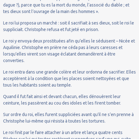
dague ?), parce que tu es la mort du monde, l’associé du diable ; et
tes dieux sont l’ouvrage de la main des hommes ».
Le roi lui proposa un marché : soit il sacrifiait à ses dieux, soit le roi le
suppliciait. Christophe refusa et fut jeté en prison.
Le roi y envoya deux prostituées afin qu’elles le séduisent – Nicée et
Aquilinie. Christophe en prière ne céda pas à leurs caresses et
lorsqu’elles virent son visage éclatant demandèrent à être
converties.
Le roi entra dans une grande colère et leur ordonna de sacrifier. Elles
acceptèrent à la condition que les places soient nettoyées et que
tous les habitants soient au temple.
Quand il fut fait ainsi et devant chacun, elles dénouèrent leur
ceinture, les passèrent au cou des idoles et les firent tomber.
Sur ordre du roi, elles furent suppliciées avant qu’il ne s’en prenne à
Christophe lui-même qui résista à toutes les tortures.
Le roi finit par le faire attacher à un arbre et lança quatre cents
flèches sur lui qui toutes restèrent suspendues sauf une qui, suite