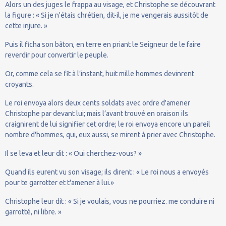
Alors un des juges le frappa au visage, et Christophe se découvrant
la figure : « Si je n'étais chrétien, dit-il, je me vengerais aussitôt de
cette injure. »
Puis il ficha son bâton, en terre en priant le Seigneur de le faire
reverdir pour convertir le peuple.
Or, comme cela se fit à l’instant, huit mille hommes devinrent
croyants.
Le roi envoya alors deux cents soldats avec ordre d'amener
Christophe par devant lui; mais l’avant trouvé en oraison ils
craignirent de lui signifier cet ordre; le roi envoya encore un pareil
nombre d'hommes, qui, eux aussi, se mirent à prier avec Christophe.
Il se leva et leur dit : « Oui cherchez-vous? »
Quand ils eurent vu son visage; ils dirent : « Le roi nous a envoyés
pour te garrotter et t'amener à lui.»
Christophe leur dit : « Si je voulais, vous ne pourriez. me conduire ni
garrotté, ni libre. »