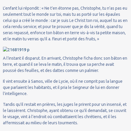
L'enfant lui répondit : « Ne t'en étonne pas, Christophe, tu n'as pas eu
seulement tout le monde sur toi, mais tu as porté sur les épaules
celui qui a créé le monde : car je suis Le Christ ton roi, auquel tu as en
cela rendu service; et pour te prouver que je dis la vérité, quand tu
seras repassé, enfonce ton bâton en terre vis-à-vis ta petite maison,
et le matin tu verras qu'il a. fleuri et porté des fruits, »
A l’instant il disparut. En arrivant, Christophe ficha donc son bâton en
terre, et quand il se leva le matin, il trouva que sa perche avait
poussé des feuilles, et des dattes comme un palmier.
Il vint ensuite à Samos, ville de Lycie, où il ne comprit pas la langue
que parlaient les habitants, et il pria le Seigneur de lui en donner
l’intelligence.
Tandis qu'il restait en prières, les juges le prirent pour un insensé, et
le laissèrent. Christophe, ayant obtenu ce qu'il demandait, se couvrit
le visage, vint à l’endroit où combattaient les chrétiens, et il les
affermissait au milieu de leurs tourments.