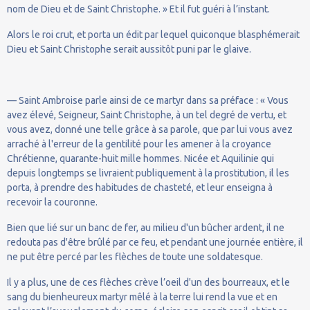
nom de Dieu et de Saint Christophe. » Et il fut guéri à l’instant.
Alors le roi crut, et porta un édit par lequel quiconque blasphémerait
Dieu et Saint Christophe serait aussitôt puni par le glaive.
— Saint Ambroise parle ainsi de ce martyr dans sa préface : « Vous
avez élevé, Seigneur, Saint Christophe, à un tel degré de vertu, et
vous avez, donné une telle grâce à sa parole, que par lui vous avez
arraché à l'erreur de la gentilité pour les amener à la croyance
Chrétienne, quarante-huit mille hommes. Nicée et Aquilinie qui
depuis longtemps se livraient publiquement à la prostitution, il les
porta, à prendre des habitudes de chasteté, et leur enseigna à
recevoir la couronne.
Bien que lié sur un banc de fer, au milieu d'un bûcher ardent, il ne
redouta pas d'être brûlé par ce feu, et pendant une journée entière, il
ne put être percé par les flèches de toute une soldatesque.
Il y a plus, une de ces flèches crève l’oeil d'un des bourreaux, et le
sang du bienheureux martyr mêlé à la terre lui rend la vue et en