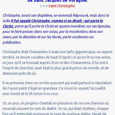
de Saint Jacques de Voragine.
> > >
Saint Christophe
Christophe, avant son Baptême, se nommait Réprouvé, mais dans la
suite
il fut appelé Christophe, comme si on disait : qui porte le
Christ,
parce qu'il porta le Christ en quatre manières: sur ses épaules,
pour le faire passer; dans son corps, par la macération; dans son
coeur, par la dévotion et sur les lèvres, parla confession ou
prédication.
Christophe était Chananéen; il avait une taille gigantesque, un aspect
terrible, et douze coudées de haut: D'après ce qu'on lit vu ses actes,
un jour qu'il se trouvait auprès d'un roi des Chananéens, il lui vint à
l’esprit de chercher, quel était le plus grand prince du monde, et de
demeurer près de lui.
Il se présenta chez un roi très puissant qui avait partout la réputation
de n'avoir point d'égal en grandeur. Ce roi en le voyant l’accueillit
avec bonté et le fit rester à sa cour.
Or, un jour, un jongleur chantait en présence du roi une chanson où
revenait souvent le nom du diable ; le roi, qui était chrétien, chaque
fois qu'il entendait prononcer le nom de quelque diable, faisait de