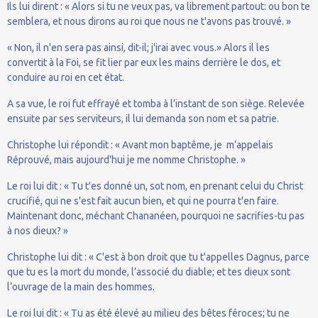
Ils lui dirent : « Alors si tu ne veux pas, va librement partout: ou bon te
semblera, et nous dirons au roi que nous ne t'avons pas trouvé. »
« Non, il n'en sera pas ainsi, dit-il; j'irai avec vous.» Alors il les
convertit à la Foi, se fit lier par eux les mains derrière le dos, et
conduire au roi en cet état.
A sa vue, le roi fut effrayé et tomba à l’instant de son siège. Relevée
ensuite par ses serviteurs, il lui demanda son nom et sa patrie.
Christophe lui répondit : « Avant mon baptême, je m’appelais
Réprouvé, mais aujourd'hui je me nomme Christophe. »
Le roi lui dit : « Tu t'es donné un, sot nom, en prenant celui du Christ
crucifié, qui ne s'est fait aucun bien, et qui ne pourra t'en faire.
Maintenant donc, méchant Chananéen, pourquoi ne sacrifies-tu pas
à nos dieux? »
Christophe lui dit : « C'est à bon droit que tu t'appelles Dagnus, parce
que tu es la mort du monde, l’associé du diable; et tes dieux sont
l’ouvrage de la main des hommes.
Le roi lui dit : « Tu as été élevé au milieu des bêtes féroces; tu ne