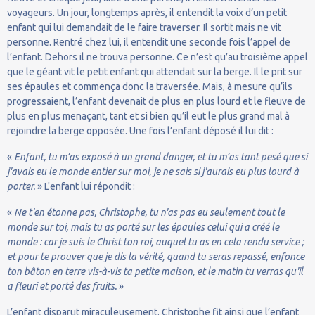
voyageurs. Un jour, longtemps après, il entendit la voix d’un petit
enfant qui lui demandait de le faire traverser. Il sortit mais ne vit
personne. Rentré chez lui, il entendit une seconde fois l’appel de
l’enfant. Dehors il ne trouva personne. Ce n’est qu’au troisième appel
que le géant vit le petit enfant qui attendait sur la berge. Il le prit sur
ses épaules et commença donc la traversée. Mais, à mesure qu’ils
progressaient, l’enfant devenait de plus en plus lourd et le fleuve de
plus en plus menaçant, tant et si bien qu’il eut le plus grand mal à
rejoindre la berge opposée. Une fois l’enfant déposé il lui dit :
«
Enfant, tu m’as exposé à un grand danger, et tu m’as tant pesé que si
j'avais eu le monde entier sur moi, je ne sais si j'aurais eu plus lourd à
porter.
» L'enfant lui répondit :
«
Ne t'en étonne pas, Christophe, tu n'as pas eu seulement tout le
monde sur toi, mais tu as porté sur les épaules celui qui a créé le
monde : car je suis le Christ ton roi, auquel tu as en cela rendu service ;
et pour te prouver que je dis la vérité, quand tu seras repassé, enfonce
ton bâton en terre vis-à-vis ta petite maison, et le matin tu verras qu'il
a fleuri et porté des fruits.
»
L’enfant disparut miraculeusement. Christophe fit ainsi que l’enfant