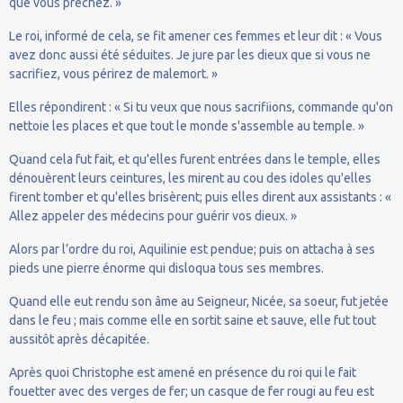
que vous prêchez. »
Le roi, informé de cela, se fit amener ces femmes et leur dit : « Vous
avez donc aussi été séduites. Je jure par les dieux que si vous ne
sacrifiez, vous périrez de malemort. »
Elles répondirent : « Si tu veux que nous sacrifiions, commande qu'on
nettoie les places et que tout le monde s'assemble au temple. »
Quand cela fut fait, et qu'elles furent entrées dans le temple, elles
dénouèrent leurs ceintures, les mirent au cou des idoles qu'elles
firent tomber et qu'elles brisèrent; puis elles dirent aux assistants : «
Allez appeler des médecins pour guérir vos dieux. »
Alors par l’ordre du roi, Aquilinie est pendue; puis on attacha à ses
pieds une pierre énorme qui disloqua tous ses membres.
Quand elle eut rendu son âme au Seigneur, Nicée, sa soeur, fut jetée
dans le feu ; mais comme elle en sortit saine et sauve, elle fut tout
aussitôt après décapitée.
Après quoi Christophe est amené en présence du roi qui le fait
fouetter avec des verges de fer; un casque de fer rougi au feu est