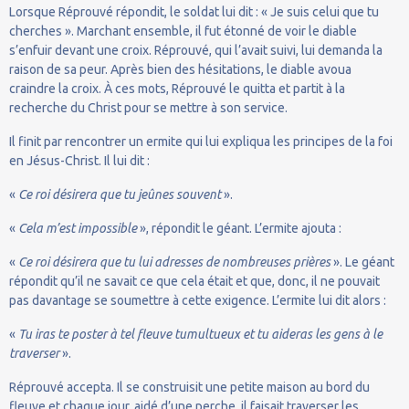
Lorsque Réprouvé répondit, le soldat lui dit : « Je suis celui que tu
cherches ». Marchant ensemble, il fut étonné de voir le diable
s’enfuir devant une croix. Réprouvé, qui l’avait suivi, lui demanda la
raison de sa peur. Après bien des hésitations, le diable avoua
craindre la croix. À ces mots, Réprouvé le quitta et partit à la
recherche du Christ pour se mettre à son service.
Il finit par rencontrer un ermite qui lui expliqua les principes de la foi
en Jésus-Christ. Il lui dit :
«
Ce roi désirera que tu jeûnes souvent
».
«
Cela m’est impossible
», répondit le géant. L’ermite ajouta :
«
Ce roi désirera que tu lui adresses de nombreuses prières
». Le géant
répondit qu’il ne savait ce que cela était et que, donc, il ne pouvait
pas davantage se soumettre à cette exigence. L’ermite lui dit alors :
«
Tu iras te poster à tel fleuve tumultueux et tu aideras les gens à le
traverser
».
Réprouvé accepta. Il se construisit une petite maison au bord du
fleuve et chaque jour, aidé d’une perche, il faisait traverser les