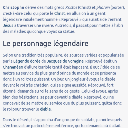
Christophe
dérive des mots grecs
Kristos
(Christ) et
phorein
(porter),
c'est-à-dire celui qui porte le
Christ
, en allusion à un géant
légendaire initialement nommé « Réprouvé » qui aurait aidé l'enfant
Jésus
à traverser une rivière. Autrefois, il passait pour mettre à l'abri
des maladies quiconque voyait sa statue.
Le personnage légendaire
Selon une tradition très populaire, de sources variées et popularisée
par la
Légende dorée
de
Jacques de Voragine
, Réprouvé était un
Chananéen
d’allure terrible tant il était imposant. Il eut l’idée de se
mettre au service du plus grand prince du monde et se présenta
donc à un roi très puissant. Un jour, un jongleur évoqua le diable
devant le roi très chrétien, qui se signa aussitôt. Réprouvé, fort
étonné, demanda au roi le sens de ce geste. Celui-ci avoua, après
bien des hésitations, sa peur devant le diable. Réprouvé, qui ne
concevait de se mettre au service que du plus puissant, quitta donc
le roi pour trouver le
diable
.
Dans le désert, il s’approcha d’un groupe de soldats, parmi lesquels
s’en trouvait un particulièrement féroce, qui lui demanda où il allait.