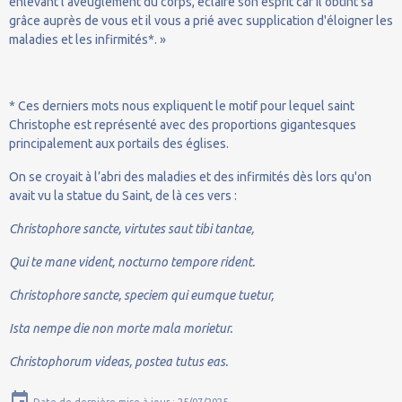
enlevant l’aveuglement du corps, éclaire son esprit car il obtint sa
grâce auprès de vous et il vous a prié avec supplication d'éloigner les
maladies et les infirmités*. »
* Ces derniers mots nous expliquent le motif pour lequel saint
Christophe est représenté avec des proportions gigantesques
principalement aux portails des églises.
On se croyait à l’abri des maladies et des infirmités dès lors qu'on
avait vu la statue du Saint, de là ces vers :
Christophore sancte, virtutes saut tibi tantae,
Qui te mane vident, nocturno tempore rident.
Christophore sancte, speciem qui eumque tuetur,
Ista nempe die non morte mala morietur.
Christophorum videas, postea tutus eas.
Date de dernière mise à jour : 25/07/2025