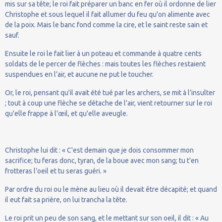
mis sur sa tête; le roi fait préparer un banc en fer où il ordonne de lier
Christophe et sous lequel il fait allumer du feu qu'on alimente avec
de la poix. Mais le banc fond comme la cire, et le saint reste sain et
sauf.
Ensuite le roi le fait lier à un poteau et commande à quatre cents
soldats de le percer de flèches : mais toutes les flèches restaient
suspendues en l’air, et aucune ne put le toucher.
Or, le roi, pensant qu'il avait été tué par les archers, se mit à l’insulter
; tout à coup une flèche se détache de l’air, vient retourner sur le roi
qu'elle frappe à l’œil, et qu'elle aveugle.
Christophe lui dit : « C'est demain que je dois consommer mon
sacrifice; tu feras donc, tyran, de la boue avec mon sang; tu t'en
frotteras l’oeil et tu seras guéri. »
Par ordre du roi ou le mène au lieu où il devait être décapité; et quand
il eut fait sa prière, on lui trancha la tête.
Le roi prit un peu de son sang, et le mettant sur son oeil, il dit : « Au