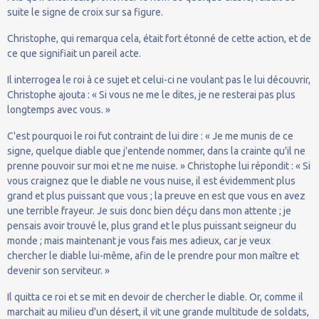
suite le signe de croix sur sa figure.
Christophe, qui remarqua cela, était fort étonné de cette action, et de
ce que signifiait un pareil acte.
Il interrogea le roi à ce sujet et celui-ci ne voulant pas le lui découvrir,
Christophe ajouta : « Si vous ne me le dites, je ne resterai pas plus
longtemps avec vous. »
C'est pourquoi le roi fut contraint de lui dire : « Je me munis de ce
signe, quelque diable que j'entende nommer, dans la crainte qu'il ne
prenne pouvoir sur moi et ne me nuise. » Christophe lui répondit : « Si
vous craignez que le diable ne vous nuise, il est évidemment plus
grand et plus puissant que vous ; la preuve en est que vous en avez
une terrible frayeur. Je suis donc bien déçu dans mon attente ; je
pensais avoir trouvé le, plus grand et le plus puissant seigneur du
monde ; mais maintenant je vous fais mes adieux, car je veux
chercher le diable lui-même, afin de le prendre pour mon maître et
devenir son serviteur. »
Il quitta ce roi et se mit en devoir de chercher le diable. Or, comme il
marchait au milieu d'un désert, il vit une grande multitude de soldats,