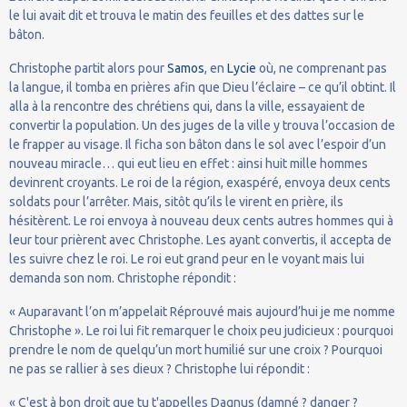
le lui avait dit et trouva le matin des feuilles et des dattes sur le
bâton.
Christophe partit alors pour
Samos
, en
Lycie
où, ne comprenant pas
la langue, il tomba en prières afin que Dieu l’éclaire – ce qu’il obtint. Il
alla à la rencontre des chrétiens qui, dans la ville, essayaient de
convertir la population. Un des juges de la ville y trouva l’occasion de
le frapper au visage. Il ficha son bâton dans le sol avec l’espoir d’un
nouveau miracle… qui eut lieu en effet : ainsi huit mille hommes
devinrent croyants. Le roi de la région, exaspéré, envoya deux cents
soldats pour l’arrêter. Mais, sitôt qu’ils le virent en prière, ils
hésitèrent. Le roi envoya à nouveau deux cents autres hommes qui à
leur tour prièrent avec Christophe. Les ayant convertis, il accepta de
les suivre chez le roi. Le roi eut grand peur en le voyant mais lui
demanda son nom. Christophe répondit :
« Auparavant l’on m’appelait Réprouvé mais aujourd’hui je me nomme
Christophe ». Le roi lui fit remarquer le choix peu judicieux : pourquoi
prendre le nom de quelqu’un mort humilié sur une croix ? Pourquoi
ne pas se rallier à ses dieux ? Christophe lui répondit :
« C'est à bon droit que tu t'appelles Dagnus (damné ? danger ?