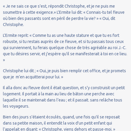
« Je ne sais ce que s'est, répondit Christophe, et je ne puis me
soumettre à cette exigence.» L'Ermite lui dit: « Connais-tu tel fleuve
où bien des passants sont en péril de perdre la vie? » « Oui, dit
Christophe.
L'Ermite reprit: « Comme tu as une haute stature et que tu es fort
robuste, si tu restais auprès de ce fleuve, et si tu passais tous ceux
qui surviennent, tu ferais quelque chose de très agréable au roi J.-C.
que tu désires servir, et j'espère qu'il se manifesterait à toi en ce lieu.
»
Christophe lui dit ; « Oui, je puis bien remplir cet office, et je promets
que je m’en acquitterai pour lui. »
Il alla donc au fleuve dont il était question, et s'y construisit un petit
logement. Il portait à la main au lieu de bâton une perche avec
laquelle il se maintenait dans l’eau ; et il passait. sans relâche tous
les voyageurs.
Bien des jours s'étaient écoulés, quand, une fois qu'il se reposait
dans sa petite maison, il entendit la voix d'un petit enfant qui
l’appelait en disant: « Christophe, viens dehors et passe-moi. »