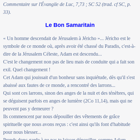
Commentaire sur l'Évangile de Luc, 7,73 ; SC 52 (trad. cf SC, p.
33).
Le Bon Samaritain
« Un homme descendait de Jérusalem à Jéricho »... Jéricho est le
symbole de ce monde où, après avoir été chassé du Paradis, c'est-à-
dire de la Jérusalem Céleste, Adam est descendu...
C'est le changement non pas de lieu mais de conduite qui a fait son
exil. Quel changement !
Cet Adam qui jouissait d'un bonheur sans inquiétude, dès qu'il s'est
abaissé aux fautes de ce monde, a rencontré des larrons...
Qui sont ces larrons, sinon des anges de la nuit et des ténèbres, qui
se déguisent parfois en anges de lumière (2Co 11,14), mais qui ne
peuvent pas y demeurer ?
Ils commencent par nous dépouiller des vêtements de grâce
spirituelle que nous avons reçus : c'est ainsi qu'ils font d'habitude
pour nous blesser...
Prends donc garde à ne pas te laisser dépouiller, comme Adam,