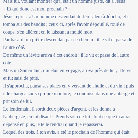
Mais lui, voulant montrer qu'il était un homme juste, dit à Jésus :
« Et qui donc est mon prochain ? »
Jésus reprit : « Un homme descendait de Jérusalem à Jéricho, et il
tomba sur des bandits ; ceux-ci, après l'avoir dépouillé, roué de
coups, s'en allèrent en le laissant à moitié mort.
Par hasard, un prêtre descendait par ce chemin ; il le vit et passa de
l'autre côté.
De même un lévite arriva à cet endroit ; il le vit et passa de l'autre
côté.
Mais un Samaritain, qui était en voyage, arriva près de lui ; il le vit
et fut saisi de pitié.
Il s'approcha, pansa ses plaies en y versant de l'huile et du vin ; puis
il le chargea sur sa propre monture, le conduisit dans une auberge et
prit soin de lui.
Le lendemain, il sortit deux pièces d'argent, et les donna à
l'aubergiste, en lui disant : 'Prends soin de lui ; tout ce que tu auras
dépensé en plus, je te le rendrai quand je repasserai. '
Lequel des trois, à ton avis, a été le prochain de l'homme qui était