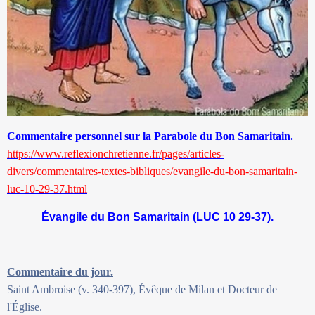
Commentaire personnel sur la Parabole du Bon Samaritain.
https://www.reflexionchretienne.fr/pages/articles-
divers/commentaires-textes-bibliques/evangile-du-bon-samaritain-
luc-10-29-37.html
Évangile du Bon Samaritain (LUC 10 29-37).
Commentaire du jour.
Saint Ambroise (v. 340-397), Évêque de Milan et Docteur de
l'Église.