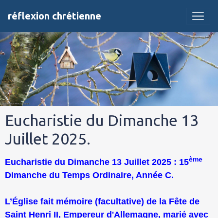
réflexion chrétienne
Eucharistie du Dimanche 13
Juillet 2025.
ème
Eucharistie du Dimanche 13 Juillet 2025 : 15
Dimanche du Temps Ordinaire, Année C.
L’Église fait mémoire (facultative) de la Fête de
Saint Henri II, Empereur d'Allemagne, marié avec