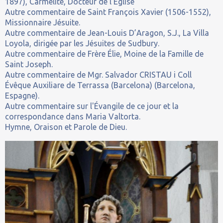
1897), Carmélite, Docteur de l'Église
Autre commentaire de Saint François Xavier (1506-1552),
Missionnaire Jésuite.
Autre commentaire de Jean-Louis D’Aragon, S.J., La Villa
Loyola, dirigée par les Jésuites de Sudbury.
Autre commentaire de Frère Élie, Moine de la Famille de
Saint Joseph.
Autre commentaire de Mgr. Salvador CRISTAU i Coll
Évêque Auxiliare de Terrassa (Barcelona) (Barcelona,
Espagne).
Autre commentaire sur l'Évangile de ce jour et la
correspondance dans Maria Valtorta.
Hymne, Oraison et Parole de Dieu.