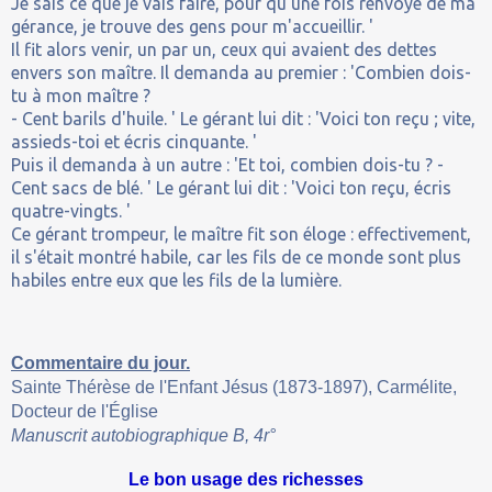
Je sais ce que je vais faire, pour qu'une fois renvoyé de ma
gérance, je trouve des gens pour m'accueillir. '
Il fit alors venir, un par un, ceux qui avaient des dettes
envers son maître. Il demanda au premier : 'Combien dois-
tu à mon maître ?
- Cent barils d'huile. ' Le gérant lui dit : 'Voici ton reçu ; vite,
assieds-toi et écris cinquante. '
Puis il demanda à un autre : 'Et toi, combien dois-tu ? -
Cent sacs de blé. ' Le gérant lui dit : 'Voici ton reçu, écris
quatre-vingts. '
Ce gérant trompeur, le maître fit son éloge : effectivement,
il s'était montré habile, car les fils de ce monde sont plus
habiles entre eux que les fils de la lumière.
Commentaire du jour.
Sainte Thérèse de l'Enfant Jésus (1873-1897), Carmélite,
Docteur de l'Église
Manuscrit autobiographique B, 4r°
Le bon usage des richesses