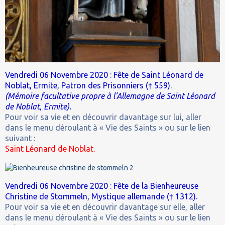
Vendredi 06 Novembre 2020 : Fête de Saint Léonard de
Noblat, Ermite, Patron des Prisonniers († 559).
(Mémoire facultative propre à l’Allemagne de Saint Léonard
de Noblat, Ermite).
Pour voir sa vie et en découvrir davantage sur lui, aller
dans le menu déroulant à « Vie des Saints » ou sur le lien
suivant :
Saint Léonard de Noblat.
Vendredi 06 Novembre 2020 : Fête de la Bienheureuse
Christine de Stommeln, Mystique allemande († 1312).
Pour voir sa vie et en découvrir davantage sur elle, aller
dans le menu déroulant à « Vie des Saints » ou sur le lien