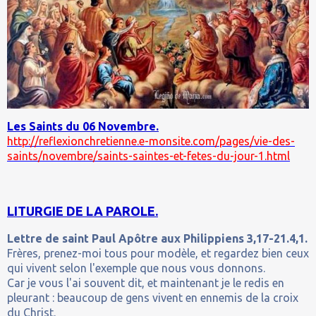
Les Saints du 06 Novembre.
http://reflexionchretienne.e-monsite.com/pages/vie-des-
saints/novembre/saints-saintes-et-fetes-du-jour-1.html
LITURGIE DE LA PAROLE.
Lettre de saint Paul Apôtre aux Philippiens 3,17-21.4,1.
Frères, prenez-moi tous pour modèle, et regardez bien ceux
qui vivent selon l'exemple que nous vous donnons.
Car je vous l'ai souvent dit, et maintenant je le redis en
pleurant : beaucoup de gens vivent en ennemis de la croix
du Christ.