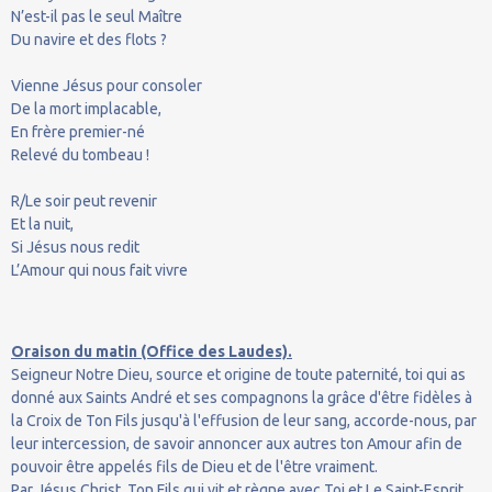
N’est-il pas le seul Maître
Du navire et des flots ?
Vienne Jésus pour consoler
De la mort implacable,
En frère premier-né
Relevé du tombeau !
R/Le soir peut revenir
Et la nuit,
Si Jésus nous redit
L’Amour qui nous fait vivre
Oraison du matin (Office des Laudes).
Seigneur Notre Dieu, source et origine de toute paternité, toi qui as
donné aux Saints André et ses compagnons la grâce d'être fidèles à
la Croix de Ton Fils jusqu'à l'effusion de leur sang, accorde-nous, par
leur intercession, de savoir annoncer aux autres ton Amour afin de
pouvoir être appelés fils de Dieu et de l'être vraiment.
Par Jésus Christ, Ton Fils qui vit et règne avec Toi et Le Saint-Esprit