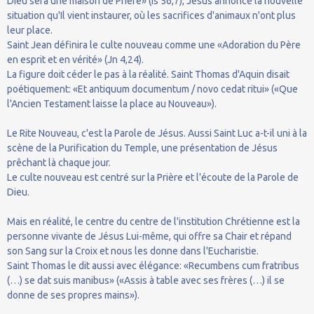
Dieu sera une maison de Prière» (Is 56,7), Jésus annonce la nouvelle
situation qu'Il vient instaurer, où les sacrifices d'animaux n'ont plus
leur place.
Saint Jean définira le culte nouveau comme une «Adoration du Père
en esprit et en vérité» (Jn 4,24).
La figure doit céder le pas à la réalité. Saint Thomas d'Aquin disait
poétiquement: «Et antiquum documentum / novo cedat ritui» («Que
l'Ancien Testament laisse la place au Nouveau»).
Le Rite Nouveau, c'est la Parole de Jésus. Aussi Saint Luc a-t-il uni à la
scène de la Purification du Temple, une présentation de Jésus
prêchant là chaque jour.
Le culte nouveau est centré sur la Prière et l'écoute de la Parole de
Dieu.
Mais en réalité, le centre du centre de l'institution Chrétienne est la
personne vivante de Jésus Lui-même, qui offre sa Chair et répand
son Sang sur la Croix et nous les donne dans l'Eucharistie.
Saint Thomas le dit aussi avec élégance: «Recumbens cum fratribus
(…) se dat suis manibus» («Assis à table avec ses frères (…) il se
donne de ses propres mains»).