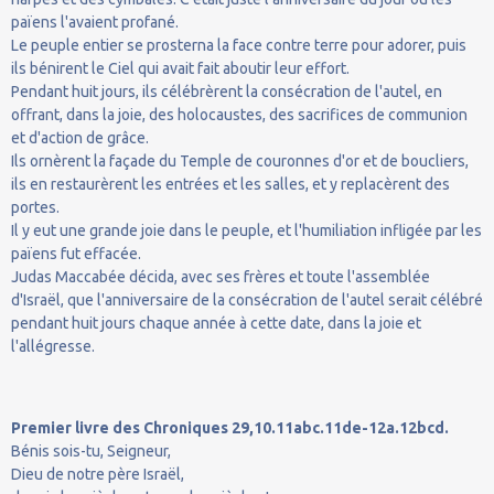
païens l'avaient profané.
Le peuple entier se prosterna la face contre terre pour adorer, puis
ils bénirent le Ciel qui avait fait aboutir leur effort.
Pendant huit jours, ils célébrèrent la consécration de l'autel, en
offrant, dans la joie, des holocaustes, des sacrifices de communion
et d'action de grâce.
Ils ornèrent la façade du Temple de couronnes d'or et de boucliers,
ils en restaurèrent les entrées et les salles, et y replacèrent des
portes.
Il y eut une grande joie dans le peuple, et l'humiliation infligée par les
païens fut effacée.
Judas Maccabée décida, avec ses frères et toute l'assemblée
d'Israël, que l'anniversaire de la consécration de l'autel serait célébré
pendant huit jours chaque année à cette date, dans la joie et
l'allégresse.
Premier livre des Chroniques 29,10.11abc.11de-12a.12bcd.
Bénis sois-tu, Seigneur,
Dieu de notre père Israël,