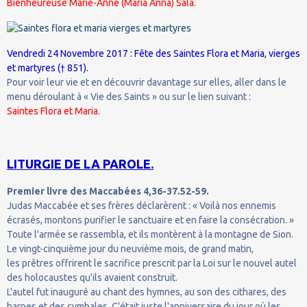
Bienheureuse Marie-Anne (Maria Anna) Sala.
Vendredi 24 Novembre 2017 : Fête des Saintes Flora et Maria, vierges
et martyres († 851).
Pour voir leur vie et en découvrir davantage sur elles, aller dans le
menu déroulant à « Vie des Saints » ou sur le lien suivant :
Saintes Flora et Maria.
LITURGIE DE LA PAROLE.
Premier livre des Maccabées 4,36-37.52-59.
Judas Maccabée et ses frères déclarèrent : « Voilà nos ennemis
écrasés, montons purifier le sanctuaire et en faire la consécration. »
Toute l'armée se rassembla, et ils montèrent à la montagne de Sion.
Le vingt-cinquième jour du neuvième mois, de grand matin,
les prêtres offrirent le sacrifice prescrit par la Loi sur le nouvel autel
des holocaustes qu'ils avaient construit.
L'autel fut inauguré au chant des hymnes, au son des cithares, des
harpes et des cymbales. C'était juste l'anniversaire du jour où les