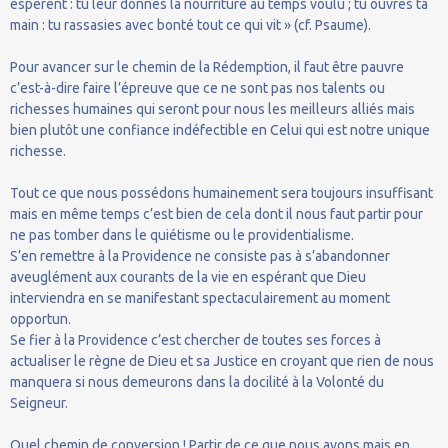
espèrent : tu leur donnes la nourriture au temps voulu ; tu ouvres ta
main : tu rassasies avec bonté tout ce qui vit » (cf. Psaume).
Pour avancer sur le chemin de la Rédemption, il faut être pauvre
c’est-à-dire faire l’épreuve que ce ne sont pas nos talents ou
richesses humaines qui seront pour nous les meilleurs alliés mais
bien plutôt une confiance indéfectible en Celui qui est notre unique
richesse.
Tout ce que nous possédons humainement sera toujours insuffisant
mais en même temps c’est bien de cela dont il nous faut partir pour
ne pas tomber dans le quiétisme ou le providentialisme.
S’en remettre à la Providence ne consiste pas à s’abandonner
aveuglément aux courants de la vie en espérant que Dieu
interviendra en se manifestant spectaculairement au moment
opportun.
Se fier à la Providence c’est chercher de toutes ses forces à
actualiser le règne de Dieu et sa Justice en croyant que rien de nous
manquera si nous demeurons dans la docilité à la Volonté du
Seigneur.
Quel chemin de conversion ! Partir de ce que nous avons mais en