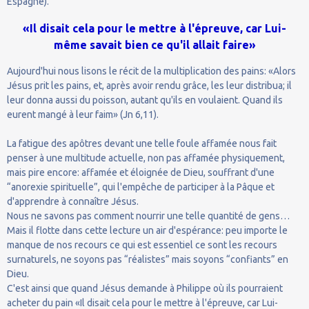
Espagne).
«Il disait cela pour le mettre à l'épreuve, car Lui-
même savait bien ce qu'il allait faire»
Aujourd'hui nous lisons le récit de la multiplication des pains: «Alors
Jésus prit les pains, et, après avoir rendu grâce, les leur distribua; il
leur donna aussi du poisson, autant qu'ils en voulaient. Quand ils
eurent mangé à leur faim» (Jn 6,11).
La fatigue des apôtres devant une telle foule affamée nous fait
penser à une multitude actuelle, non pas affamée physiquement,
mais pire encore: affamée et éloignée de Dieu, souffrant d'une
“anorexie spirituelle”, qui l'empêche de participer à la Pâque et
d'apprendre à connaître Jésus.
Nous ne savons pas comment nourrir une telle quantité de gens…
Mais il flotte dans cette lecture un air d'espérance: peu importe le
manque de nos recours ce qui est essentiel ce sont les recours
surnaturels, ne soyons pas “réalistes” mais soyons “confiants” en
Dieu.
C'est ainsi que quand Jésus demande à Philippe où ils pourraient
acheter du pain «Il disait cela pour le mettre à l'épreuve, car Lui-