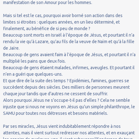
manifestation de son Amour pour les hommes.
Mais si tel est le cas, pourquoi avoir borné son action dans des
limites si étroites : quelques années, en un lieu déterminé, et
finalement, au bénéfice de si peu de monde ?
Beaucoup sont morts en Israël à l’époque de Jésus, et pourtant il n’a
rendu la vie qu’à Lazare, qu’au fils de la veuve de Naïm et qu’à la fille
de Jaïre.
Beaucoup de gens avaient faim à l’époque de Jésus, et pourtant il n’a
multiplié les pains que deux fois.
Beaucoup de gens étaient malades, infirmes, aveugles. Et pourtant il
n’en a guéri que quelques-uns.
Et que dire de la suite des temps ? Epidémies, famines, guerres se
succèdent depuis des siècles. Des milliers de personnes meurent
chaque jour tandis que d’autres ne cessent de souffrir.
Alors pourquoi Jésus ne s’occupe-t-il pas d’elles ? Cela ne semble
injuste que si nous ne voyons en Jésus qu’un simple philanthrope, le
SAMU pour toutes nos détresses et besoins matériels.
Par ses miracles, Jésus vient indubitablement répondre à nos
attentes, mais il vient surtout redresser nos attentes, et en exauçant