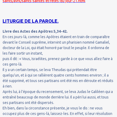
saints/avril/saints-saintes-et-fetes-du-jour-21.html
LITURGIE DE LA PAROLE.
Livre des Actes des Apôtres 5,34-42.
En ces jours-là, comme les Apôtres étaient en train de comparaître
devant le Conseil suprême, intervint un pharisien nommé Gamaliel,
docteur de la Loi, qui était honoré par tout le peuple. Il ordonna de
les faire sortir un instant,
puis il dit : « Vous, Israélites, prenez garde à ce que vous allez faire à
ces gens-là.
Il y a un certain temps, se leva Theudas qui prétendait être
quelqu’un, et à qui se rallièrent quatre cents hommes environ ; il a
été supprimé, et tous ses partisans ont été mis en déroute et réduits
à rien.
Après lui, à l’époque du recensement, se leva Judas le Galiléen qui a
entraîné beaucoup de monde derrière lui. Il a péri lui aussi, et tous
ses partisans ont été dispersés.
Eh bien, dans la circonstance présente, je vous le dis : ne vous
occupez plus de ces gens-là, laissez-les. En effet, si leur résolution