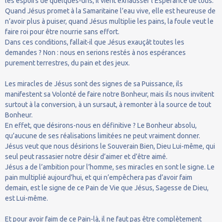
les espoirs de quelques-uns, il vient exhausser l’Espérance de tous.
Quand Jésus promet à la Samaritaine l’eau vive, elle est heureuse de
n’avoir plus à puiser, quand Jésus multiplie les pains, la foule veut le
faire roi pour être nourrie sans effort.
Dans ces conditions, fallait-il que Jésus exauçât toutes les
demandes ? Non : nous en serions restés à nos espérances
purement terrestres, du pain et des jeux.
Les miracles de Jésus sont des signes de sa Puissance, ils
manifestent sa Volonté de faire notre Bonheur, mais ils nous invitent
surtout à la conversion, à un sursaut, à remonter à la source de tout
Bonheur.
En effet, que désirons-nous en définitive ? Le Bonheur absolu,
qu’aucune de ses réalisations limitées ne peut vraiment donner.
Jésus veut que nous désirions le Souverain Bien, Dieu Lui-même, qui
seul peut rassasier notre désir d’aimer et d’être aimé.
Jésus a de l’ambition pour l’homme, ses miracles en sont le signe. Le
pain multiplié aujourd’hui, et qui n’empêchera pas d’avoir faim
demain, est le signe de ce Pain de Vie que Jésus, Sagesse de Dieu,
est Lui-même.
Et pour avoir faim de ce Pain-là, il ne faut pas être complètement