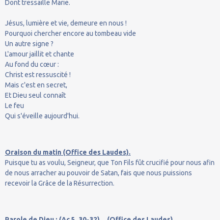
Dont tressaille Marie.
Jésus, lumière et vie, demeure en nous !
Pourquoi chercher encore au tombeau vide
Un autre signe ?
L'amour jaillit et chante
Au fond du cœur :
Christ est ressuscité !
Mais c'est en secret,
Et Dieu seul connaît
Le feu
Qui s'éveille aujourd'hui.
Oraison du matin (Office des Laudes).
Puisque tu as voulu, Seigneur, que Ton Fils fût crucifié pour nous afin
de nous arracher au pouvoir de Satan, fais que nous puissions
recevoir la Grâce de la Résurrection.
Parole de Dieu : (Ac 5, 30-32)... (Office des Laudes).