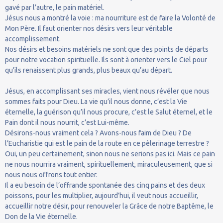
gavé par l’autre, le pain matériel.
Jésus nous a montré la voie : ma nourriture est de faire la Volonté de
Mon Père. Il faut orienter nos désirs vers leur véritable
accomplissement.
Nos désirs et besoins matériels ne sont que des points de départs
pour notre vocation spirituelle. Ils sont à orienter vers le Ciel pour
qu’ils renaissent plus grands, plus beaux qu’au départ.
Jésus, en accomplissant ses miracles, vient nous révéler que nous
sommes faits pour Dieu. La vie qu’il nous donne, c’est la Vie
éternelle, la guérison qu’il nous procure, c’est le Salut éternel, et le
Pain dont il nous nourrit, c’est Lui-même.
Désirons-nous vraiment cela ? Avons-nous faim de Dieu ? De
l’Eucharistie qui est le pain de la route en ce pèlerinage terrestre ?
Oui, un peu certainement, sinon nous ne serions pas ici. Mais ce pain
ne nous nourrira vraiment, spirituellement, miraculeusement, que si
nous nous offrons tout entier.
Il a eu besoin de l’offrande spontanée des cinq pains et des deux
poissons, pour les multiplier, aujourd’hui, il veut nous accueillir,
accueillir notre désir, pour renouveler la Grâce de notre Baptême, le
Don de la Vie éternelle.