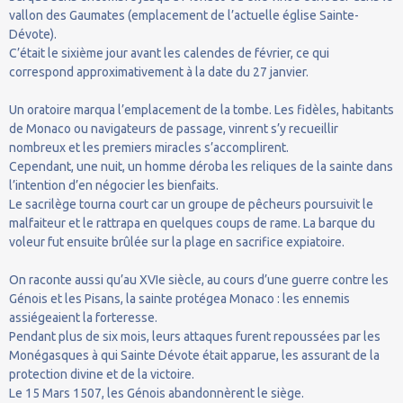
vallon des Gaumates (emplacement de l’actuelle église Sainte-
Dévote).
C’était le sixième jour avant les calendes de février, ce qui
correspond approximativement à la date du 27 janvier.
Un oratoire marqua l’emplacement de la tombe. Les fidèles, habitants
de Monaco ou navigateurs de passage, vinrent s’y recueillir
nombreux et les premiers miracles s’accomplirent.
Cependant, une nuit, un homme déroba les reliques de la sainte dans
l’intention d’en négocier les bienfaits.
Le sacrilège tourna court car un groupe de pêcheurs poursuivit le
malfaiteur et le rattrapa en quelques coups de rame. La barque du
voleur fut ensuite brûlée sur la plage en sacrifice expiatoire.
On raconte aussi qu’au XVIe siècle, au cours d’une guerre contre les
Génois et les Pisans, la sainte protégea Monaco : les ennemis
assiégeaient la forteresse.
Pendant plus de six mois, leurs attaques furent repoussées par les
Monégasques à qui Sainte Dévote était apparue, les assurant de la
protection divine et de la victoire.
Le 15 Mars 1507, les Génois abandonnèrent le siège.