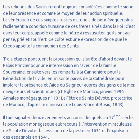
Les reliques des Saints furent toujours considérées comme le signe
de leur présence et comme le moyen de leur action spirituelle.
La vénération de ces simples restes est une aide pour évoquer plus
facilement la condition humaine de ces frères aînés dans la Foi : c’est
dans leur corps, appelé comme le nôtre à ressusciter, qu’ils ont agi,
pensé, prié et souffert. Ce culte est une expression de ce que le
Credo appelle la communion des Saints.
Trois étapes ponctuent la procession qui s’arrête d’abord devant le
Palais Princier pour une intercession en faveur de la famille
Souveraine, ensuite vers les remparts à la Cannonière pour la
Bénédiction de la ville, enfin sur le parvis de la Cathédrale pour
implorer la présence et l’aide du Seigneur auprès des gens de la mer,
navigateurs et scientifiques (cf. Eglise de Monaco, janvier 1996 ;
Annales monégasques n° 13 : La Fête de Sainte Dévote, protectrice
de Monaco, d’après le manuscrit de Louis-Vincent Bosio, 1843).
ème
Il faut signaler deux événements au cours desquels au 17
siècle,
la population monégasque eut recours à l’intervention miraculeuse
de Sainte Dévote : la cessation de la peste en 1631 et l’expulsion
des espagnols en 1641.