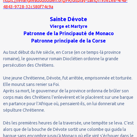
https://levangileauquotidien.org/FR/display-saint/ff93e2e8-4f4a-
4843-9728-32c580f74c9a
Sainte
Dévote
Vierge et Martyre
Patronne de la Principauté de Monaco
Patronne principale de la Corse
Au tout début du IVe siècle, en Corse (en ce temps-là province
romaine), le gouverneur romain Dioclétien ordonne la grande
persécution des Chrétiens.
Une jeune Chrétienne, Dévote, fut arrêtée, emprisonnée et torturée.
Elle mourut sans renier sa Foi.
Après sa mort, le gouverneur de la province ordonna de brûler son
corps mais des Chrétiens l’enlevèrent et le placèrent sur une barque
en partance pour l’Afrique où, pensaient-ils, on lui donnerait une
sépulture Chrétienne.
Dès les premières heures de la traversée, une tempête se leva. C’est
alors que de la bouche de Dévote sortit une colombe qui guida la
barque sans encombre jusqu'à Monaco où elle vint s’échouer dans le