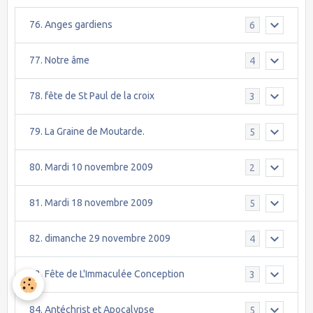
76. Anges gardiens
6
77. Notre âme
4
78. fête de St Paul de la croix
3
79. La Graine de Moutarde.
5
80. Mardi 10 novembre 2009
2
81. Mardi 18 novembre 2009
5
82. dimanche 29 novembre 2009
4
83. Fête de L'Immaculée Conception
3
84. Antéchrist et Apocalypse
5