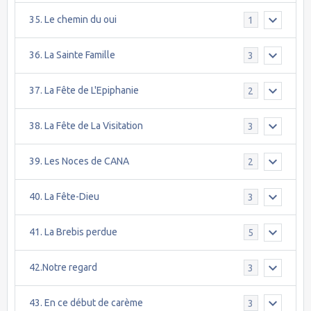
35. Le chemin du oui
1
36. La Sainte Famille
3
37. La Fête de L'Epiphanie
2
38. La Fête de La Visitation
3
39. Les Noces de CANA
2
40. La Fête-Dieu
3
41. La Brebis perdue
5
42.Notre regard
3
43. En ce début de carème
3