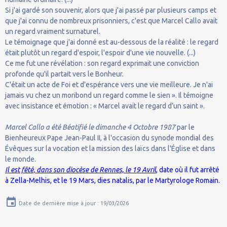
Si j'ai gardé son souvenir, alors que j'ai passé par plusieurs camps et
que j'ai connu de nombreux prisonniers, c'est que Marcel Callo avait
un regard vraiment surnaturel.
Le témoignage que j'ai donné est au-dessous de la réalité : le regard
était plutôt un regard d'espoir, l'espoir d'une vie nouvelle. (...)
Ce me fut une révélation : son regard exprimait une conviction
profonde qu'il partait vers le Bonheur.
C'était un acte de Foi et d'espérance vers une vie meilleure. Je n'ai
jamais vu chez un moribond un regard comme le sien ». Il témoigne
avec insistance et émotion : « Marcel avait le regard d’un saint ».
Marcel Callo a été Béatifié le dimanche 4 Octobre 1987
par le
Bienheureux Pape Jean-Paul II, à l'occasion du synode mondial des
Évêques sur la vocation et la mission des laïcs dans l'Église et dans
le monde.
Il est fêté, dans son diocèse de Rennes, le 19 Avril
, date où il fut arrêté
à Zella-Melhis, et le 19 Mars, dies natalis, par le Martyrologe Romain.
Date de dernière mise à jour : 19/03/2026