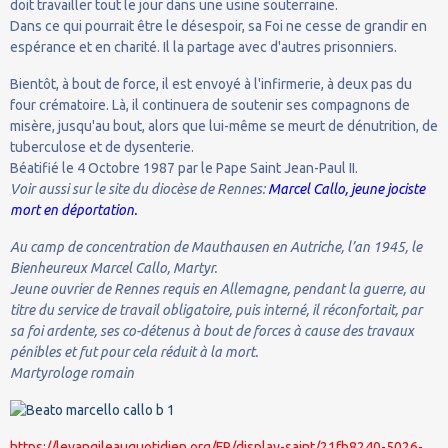
doit travailler tout le jour dans une usine souterraine.
Dans ce qui pourrait être le désespoir, sa Foi ne cesse de grandir en
espérance et en charité. Il la partage avec d'autres prisonniers.
Bientôt, à bout de force, il est envoyé à l'infirmerie, à deux pas du
four crématoire. Là, il continuera de soutenir ses compagnons de
misère, jusqu'au bout, alors que lui-même se meurt de dénutrition, de
tuberculose et de dysenterie.
Béatifié le 4 Octobre 1987 par le Pape Saint Jean-Paul II.
Voir aussi sur le site du diocèse de Rennes:
Marcel Callo, jeune jociste
mort en déportation
.
Au camp de concentration de Mauthausen en Autriche, l’an 1945, le
Bienheureux Marcel Callo, Martyr.
Jeune ouvrier de Rennes requis en Allemagne, pendant la guerre, au
titre du service de travail obligatoire, puis interné, il réconfortait, par
sa foi ardente, ses co-détenus à bout de forces à cause des travaux
pénibles et fut pour cela réduit à la mort.
Martyrologe romain
https://levangileauquotidien.org/FR/display-saint/21fb8240-5026-