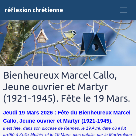
réflexion chrétienne
Bienheureux Marcel Callo,
Jeune ouvrier et Martyr
(1921-1945). Fête le 19 Mars.
Jeudi 19 Mars 2026 : Fête du Bienheureux Marcel
Callo, Jeune ouvrier et Martyr (1921-1945).
Il est fêté, dans son diocèse de Rennes, le 19 Avril
, date où il fut
arrêté à Zella-Melhis, et le 19 Mars, dies natalis, par le Martyrologe