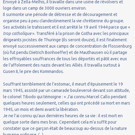
Envoyé à Zella-Melhis, il travaille dans une usine de révolvers et
loge dans un camp de 3000 ouvriers environ.
Il surmonte une période de détresse et de découragement et
organise peu à peu clandestinement la vie chrétienne du groupe.
Ses activités le trahissent et il est arrêté le 19 avril 1944 parce que «
trop catholique
». Transféré à la prison de Gotha avec les principaux
dirigeants jocistes de Thuringe (ils seront douze), il est finalement
envoyé successivement aux camps de concentration de Flossenburg
(où fut pendu Dietrich Bonhoeffer) et de Mauthausen où il partage
les effroyables souffrances de tous les déportés et pâtit avec eux
de l'affolement des nazis devant les Alliés. Il travailla surtout à
Gusen II, le pire des Kommandos.
Souffrant terriblement de l'estomac, il meurt d'épuisement le 19
mars 1945, assisté par un camarade bouleversé devant son attitude,
le colonel Tibodo qui témoigne : « J'ai connu Marcel Callo pendant
quelques heures seulement, celles qui ont précédé sa mort en mars
1945, un mois et demi avant la libération.
Je ne l'ai connu qu'aux dernières heures de sa vie : il est mort en
quelque sorte dans mes bras. Cependant cela m'a suffit pour
constater que ce garçon était de beaucoup au-dessus de la nature
humaine ordinaire. (...)