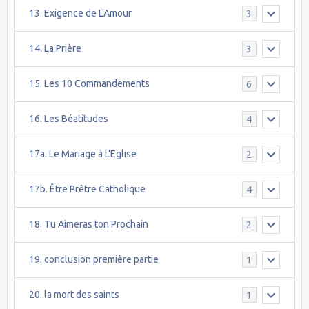
13. Exigence de L'Amour
3
14. La Prière
3
15. Les 10 Commandements
6
16. Les Béatitudes
4
17a. Le Mariage à L'Eglise
2
17b. Être Prêtre Catholique
4
18. Tu Aimeras ton Prochain
2
19. conclusion première partie
1
20. la mort des saints
1