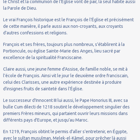
le Christ et la communion de l'Église vont de pair, là seul habite aussi
la Parole de Dieu.
Le vrai François historique est le François de l'Église et précisément
de cette manière, il parle aussi aux non-croyants, aux croyants
d'autres confessions et religions.
François et ses frères, toujours plus nombreux, s'établirent à la
Portioncule, ou église Sainte-Marie des Anges, lieu sacré par
excellence de la spiritualité Franciscaine.
Claire aussi, une jeune femme d'Assise, de famille noble, se mit à
l'école de François. Ainsi vit le jour le deuxième ordre franciscain,
celui des Clarisses, une autre expérience destinée à produire
d'insignes fruits de sainteté dans l'Église.
Le successeur d'Innocent III lui aussi, le Pape Honorius III, avec sa
bulle Cum dilecti de 1218 soutint le développement singulier des
premiers Frères mineurs, qui partaient ouvrir leurs missions dans
différents pays d'Europe, et jusqu'au Maroc.
En 1219, François obtint le permis d'aller s'entretenir, en Égypte,
avec le sultan musulman, Melek-el-Kâmel, pour prêcher là aussi