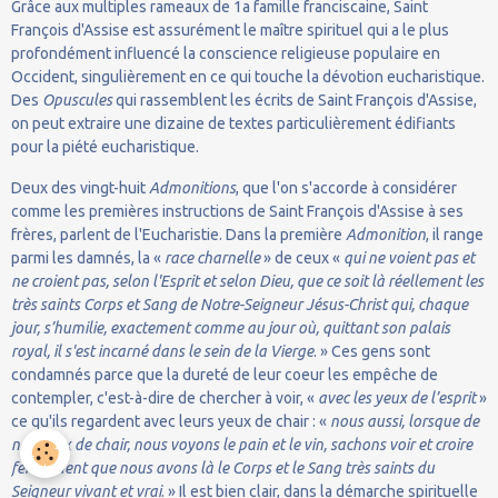
Grâce aux multiples rameaux de 1a famille franciscaine, Saint
François d'Assise est assurément le maître spirituel qui a le plus
profondément influencé la conscience religieuse populaire en
Occident, singulièrement en ce qui touche la dévotion eucharistique.
Des
Opuscules
qui rassemblent les écrits de Saint François d'Assise,
on peut extraire une dizaine de textes particulièrement édifiants
pour la piété eucharistique.
Deux des vingt-huit
Admonitions
, que l'on s'accorde à considérer
comme les premières instructions de Saint François d'Assise à ses
frères, parlent de l'Eucharistie. Dans la première
Admonition
, il range
parmi les damnés, la «
race charnelle
» de ceux «
qui ne voient pas et
ne croient pas, selon l'Esprit et selon Dieu, que ce soit là réellement les
très saints Corps et Sang de Notre-Seigneur Jésus-Christ qui, chaque
jour, s’humilie, exactement comme au jour où, quittant son palais
royal, il s'est incarné dans le sein de la Vierge
. » Ces gens sont
condamnés parce que la dureté de leur coeur les empêche de
contempler, c'est-à-dire de chercher à voir, «
avec les yeux de l’esprit
»
ce qu'ils regardent avec leurs yeux de chair : «
nous aussi, lorsque de
nos yeux de chair, nous voyons le pain et le vin, sachons voir et croire
fermement que nous avons là le Corps et le Sang très saints du
Seigneur vivant et vrai
. » Il est bien clair, dans la démarche spirituelle