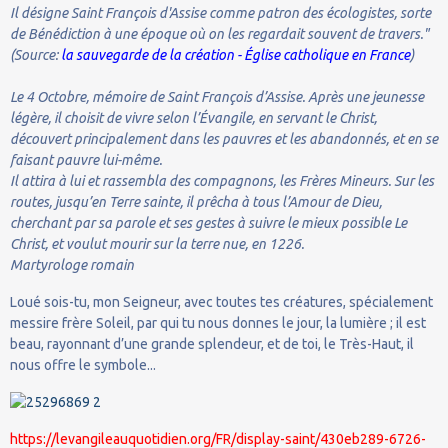
Il désigne Saint François d'Assise comme patron des écologistes, sorte
de Bénédiction à une époque où on les regardait souvent de travers."
(Source:
la sauvegarde de la création - Église catholique en France
)
Le 4 Octobre, mémoire de Saint François d’Assise. Après une jeunesse
légère, il choisit de vivre selon l’Évangile, en servant le Christ,
découvert principalement dans les pauvres et les abandonnés, et en se
faisant pauvre lui-même.
Il attira à lui et rassembla des compagnons, les Frères Mineurs. Sur les
routes, jusqu’en Terre sainte, il prêcha à tous l’Amour de Dieu,
cherchant par sa parole et ses gestes à suivre le mieux possible Le
Christ, et voulut mourir sur la terre nue, en 1226.
Martyrologe romain
Loué sois-tu, mon Seigneur, avec toutes tes créatures, spécialement
messire frère Soleil, par qui tu nous donnes le jour, la lumière ; il est
beau, rayonnant d’une grande splendeur, et de toi, le Très-Haut, il
nous offre le symbole...
https://levangileauquotidien.org/FR/display-saint/430eb289-6726-