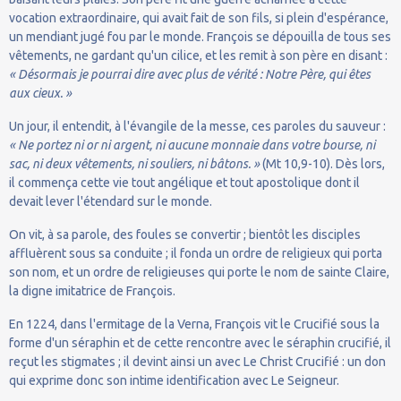
vocation extraordinaire, qui avait fait de son fils, si plein d'espérance,
un mendiant jugé fou par le monde. François se dépouilla de tous ses
vêtements, ne gardant qu'un cilice, et les remit à son père en disant :
« Désormais je pourrai dire avec plus de vérité : Notre Père, qui êtes
aux cieux. »
Un jour, il entendit, à l'évangile de la messe, ces paroles du sauveur :
« Ne portez ni or ni argent, ni aucune monnaie dans votre bourse, ni
sac, ni deux vêtements, ni souliers, ni bâtons. »
(Mt 10,9-10). Dès lors,
il commença cette vie tout angélique et tout apostolique dont il
devait lever l'étendard sur le monde.
On vit, à sa parole, des foules se convertir ; bientôt les disciples
affluèrent sous sa conduite ; il fonda un ordre de religieux qui porta
son nom, et un ordre de religieuses qui porte le nom de sainte Claire,
la digne imitatrice de François.
En 1224, dans l'ermitage de la Verna, François vit le Crucifié sous la
forme d'un séraphin et de cette rencontre avec le séraphin crucifié, il
reçut les stigmates ; il devint ainsi un avec Le Christ Crucifié : un don
qui exprime donc son intime identification avec Le Seigneur.