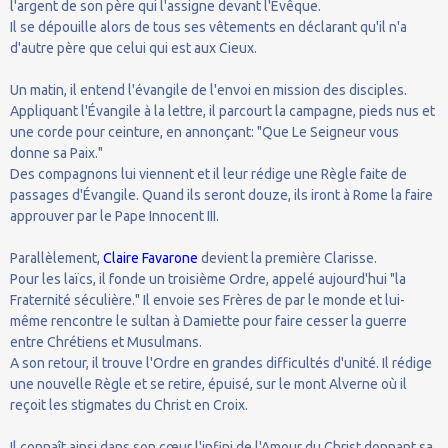
l'argent de son père qui l'assigne devant l'Évêque.
Il se dépouille alors de tous ses vêtements en déclarant qu'il n'a
d'autre père que celui qui est aux Cieux.
Un matin, il entend l'évangile de l'envoi en mission des disciples.
Appliquant l'Évangile à la lettre, il parcourt la campagne, pieds nus et
une corde pour ceinture, en annonçant: "Que Le Seigneur vous
donne sa Paix."
Des compagnons lui viennent et il leur rédige une Règle faite de
passages d'Évangile. Quand ils seront douze, ils iront à Rome la faire
approuver par le Pape Innocent III.
Parallèlement,
Claire Favarone
devient la première Clarisse.
Pour les laïcs, il fonde un troisième Ordre, appelé aujourd'hui "la
Fraternité séculière." Il envoie ses Frères de par le monde et lui-
même rencontre le sultan à Damiette pour faire cesser la guerre
entre Chrétiens et Musulmans.
A son retour, il trouve l'Ordre en grandes difficultés d'unité. Il rédige
une nouvelle Règle et se retire, épuisé, sur le mont Alverne où il
reçoit les stigmates du Christ en Croix.
Il connaît ainsi dans son cœur l'infini de l'Amour du Christ donnant sa