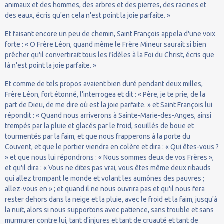
animaux et des hommes, des arbres et des pierres, des racines et
des eaux, écris qu'en cela n'est point la joie parfaite. »
Et faisant encore un peu de chemin, Saint François appela d'une voix
forte : « O Frère Léon, quand même le Frère Mineur saurait si bien
prêcher qu'il convertirait tous les fidèles à la Foi du Christ, écris que
là n'est point la joie parfaite. »
Et comme de tels propos avaient bien duré pendant deux milles,
Frère Léon, fort étonné, l'interrogea et dit : « Père, je te prie, de la
part de Dieu, de me dire où est la joie parfaite. » et Saint François lui
répondit : « Quand nous arriverons à Sainte-Marie-des-Anges, ainsi
trempés par la pluie et glacés par le froid, souillés de boue et
tourmentés par la faim, et que nous frapperons à la porte du
Couvent, et que le portier viendra en colère et dira : « Qui êtes-vous ?
» et que nous lui répondrons : « Nous sommes deux de vos Frères »,
et qu'il dira : « Vous ne dites pas vrai, vous êtes même deux ribauds
qui allez trompant le monde et volant les aumônes des pauvres ;
allez-vous en » ; et quand il ne nous ouvrira pas et qu'il nous fera
rester dehors dans la neige et la pluie, avec le froid et la faim, jusqu'à
la nuit, alors si nous supportons avec patience, sans trouble et sans
murmurer contre lui, tant d'injures et tant de cruauté et tant de