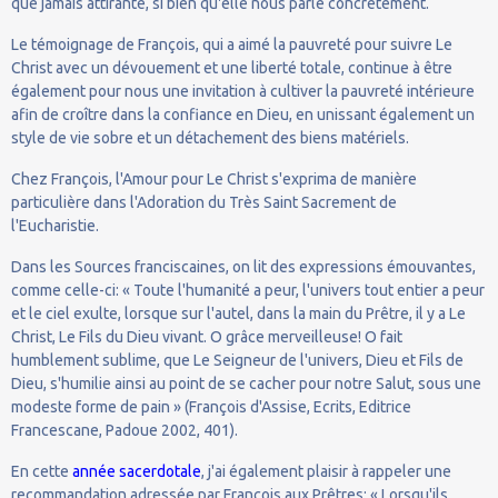
que jamais attirante, si bien qu'elle nous parle concrètement.
Le témoignage de François, qui a aimé la pauvreté pour suivre Le
Christ avec un dévouement et une liberté totale, continue à être
également pour nous une invitation à cultiver la pauvreté intérieure
afin de croître dans la confiance en Dieu, en unissant également un
style de vie sobre et un détachement des biens matériels.
Chez François, l'Amour pour Le Christ s'exprima de manière
particulière dans l'Adoration du Très Saint Sacrement de
l'Eucharistie.
Dans les Sources franciscaines, on lit des expressions émouvantes,
comme celle-ci: « Toute l'humanité a peur, l'univers tout entier a peur
et le ciel exulte, lorsque sur l'autel, dans la main du Prêtre, il y a Le
Christ, Le Fils du Dieu vivant. O grâce merveilleuse! O fait
humblement sublime, que Le Seigneur de l'univers, Dieu et Fils de
Dieu, s'humilie ainsi au point de se cacher pour notre Salut, sous une
modeste forme de pain » (François d'Assise, Ecrits, Editrice
Francescane, Padoue 2002, 401).
En cette
année sacerdotale
, j'ai également plaisir à rappeler une
recommandation adressée par François aux Prêtres: « Lorsqu'ils