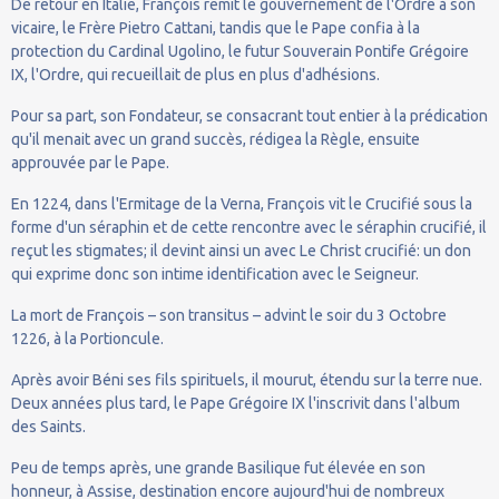
De retour en Italie, François remit le gouvernement de l'Ordre à son
vicaire, le Frère Pietro Cattani, tandis que le Pape confia à la
protection du Cardinal Ugolino, le futur Souverain Pontife Grégoire
IX, l'Ordre, qui recueillait de plus en plus d'adhésions.
Pour sa part, son Fondateur, se consacrant tout entier à la prédication
qu'il menait avec un grand succès, rédigea la Règle, ensuite
approuvée par le Pape.
En 1224, dans l'Ermitage de la Verna, François vit le Crucifié sous la
forme d'un séraphin et de cette rencontre avec le séraphin crucifié, il
reçut les stigmates; il devint ainsi un avec Le Christ crucifié: un don
qui exprime donc son intime identification avec le Seigneur.
La mort de François – son transitus – advint le soir du 3 Octobre
1226, à la Portioncule.
Après avoir Béni ses fils spirituels, il mourut, étendu sur la terre nue.
Deux années plus tard, le Pape Grégoire IX l'inscrivit dans l'album
des Saints.
Peu de temps après, une grande Basilique fut élevée en son
honneur, à Assise, destination encore aujourd'hui de nombreux