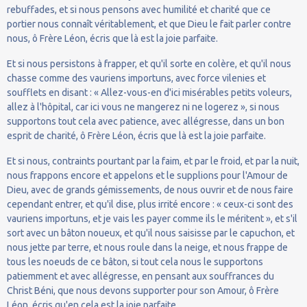
rebuffades, et si nous pensons avec humilité et charité que ce
portier nous connaît véritablement, et que Dieu le fait parler contre
nous, ô Frère Léon, écris que là est la joie parfaite.
Et si nous persistons à frapper, et qu'il sorte en colère, et qu'il nous
chasse comme des vauriens importuns, avec force vilenies et
soufflets en disant : « Allez-vous-en d'ici misérables petits voleurs,
allez à l'hôpital, car ici vous ne mangerez ni ne logerez », si nous
supportons tout cela avec patience, avec allégresse, dans un bon
esprit de charité, ô Frère Léon, écris que là est la joie parfaite.
Et si nous, contraints pourtant par la faim, et par le froid, et par la nuit,
nous frappons encore et appelons et le supplions pour l'Amour de
Dieu, avec de grands gémissements, de nous ouvrir et de nous faire
cependant entrer, et qu'il dise, plus irrité encore : « ceux-ci sont des
vauriens importuns, et je vais les payer comme ils le méritent », et s'il
sort avec un bâton noueux, et qu'il nous saisisse par le capuchon, et
nous jette par terre, et nous roule dans la neige, et nous frappe de
tous les noeuds de ce bâton, si tout cela nous le supportons
patiemment et avec allégresse, en pensant aux souffrances du
Christ Béni, que nous devons supporter pour son Amour, ô Frère
Léon, écris qu'en cela est la joie parfaite.