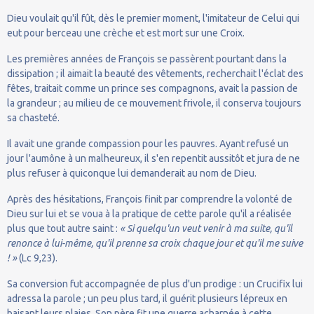
Dieu voulait qu'il fût, dès le premier moment, l'imitateur de Celui qui
eut pour berceau une crèche et est mort sur une Croix.
Les premières années de François se passèrent pourtant dans la
dissipation ; il aimait la beauté des vêtements, recherchait l'éclat des
fêtes, traitait comme un prince ses compagnons, avait la passion de
la grandeur ; au milieu de ce mouvement frivole, il conserva toujours
sa chasteté.
Il avait une grande compassion pour les pauvres. Ayant refusé un
jour l'aumône à un malheureux, il s'en repentit aussitôt et jura de ne
plus refuser à quiconque lui demanderait au nom de Dieu.
Après des hésitations, François finit par comprendre la volonté de
Dieu sur lui et se voua à la pratique de cette parole qu'il a réalisée
plus que tout autre saint :
« Si quelqu'un veut venir à ma suite, qu'il
renonce à lui-même, qu'il prenne sa croix chaque jour et qu'il me suive
! »
(Lc 9,23).
Sa conversion fut accompagnée de plus d'un prodige : un Crucifix lui
adressa la parole ; un peu plus tard, il guérit plusieurs lépreux en
baisant leurs plaies. Son père fit une guerre acharnée à cette