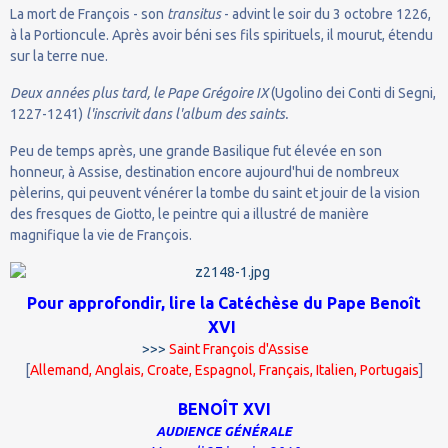
La mort de François - son
transitus
- advint le soir du 3 octobre 1226,
à la Portioncule. Après avoir béni ses fils spirituels, il mourut, étendu
sur la terre nue.
Deux années plus tard, le Pape Grégoire IX
(Ugolino dei Conti di Segni,
1227-1241)
l'inscrivit dans l'album des saints.
Peu de temps après, une grande Basilique fut élevée en son
honneur, à Assise, destination encore aujourd'hui de nombreux
pèlerins, qui peuvent vénérer la tombe du saint et jouir de la vision
des fresques de Giotto, le peintre qui a illustré de manière
magnifique la vie de François.
Pour approfondir, lire la Catéchèse du Pape Benoît
XVI
>>>
Saint François d'Assise
[
Allemand
,
Anglais
,
Croate
,
Espagnol
,
Français
,
Italien
,
Portugais
]
BENOÎT XVI
AUDIENCE GÉNÉRALE