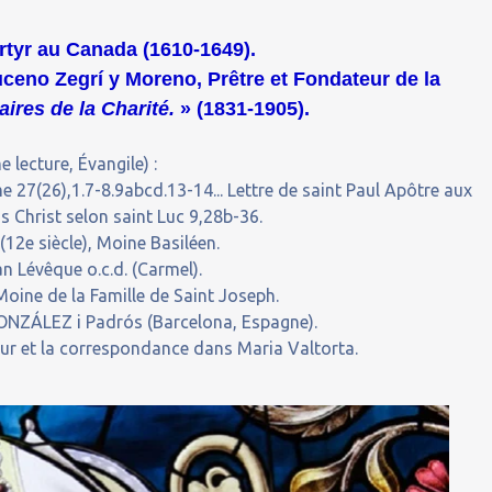
rtyr au Canada (1610-1649).
eno Zegrí y Moreno, Prêtre et Fondateur de la
res de la Charité.
» (1831-1905).
 lecture, Évangile) :
 27(26),1.7-8.9abcd.13-14... Lettre de saint Paul Apôtre aux
s Christ selon saint Luc 9,28b-36.
2e siècle), Moine Basiléen.
n Lévêque o.c.d. (Carmel).
oine de la Famille de Saint Joseph.
NZÁLEZ i Padrós (Barcelona, Espagne).
our et la correspondance dans Maria Valtorta.