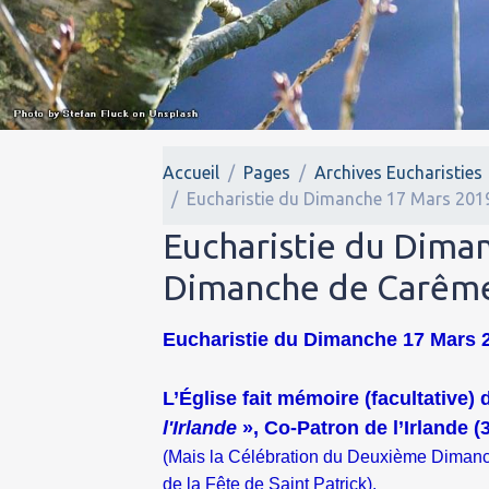
Accueil
Pages
Archives Eucharisties
Eucharistie du Dimanche 17 Mars 201
Eucharistie du Dima
Dimanche de Carême
Eucharistie du Dimanche 17 Mars 
L’Église fait mémoire (facultative)
l'Irlande
», Co-Patron de l’Irlande (
(Mais la Célébration du Deuxième Dimanc
de la Fête de Saint Patrick).