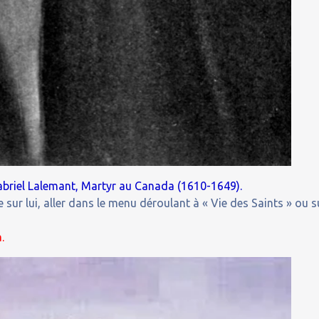
abriel Lalemant, Martyr au Canada (1610-1649).
 sur lui, aller dans le menu déroulant à « Vie des Saints » ou s
.