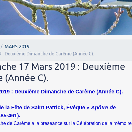
MARS 2019
9 : Deuxième Dimanche de Carême (Année C).
nche 17 Mars 2019 : Deuxième
 (Année C).
2019 : Deuxième Dimanche de Carême (Année C).
 de la Fête de Saint Patrick, Évêque «
Apôtre de
385-461).
he de Carême a la préséance sur la Célébration de la mémoire