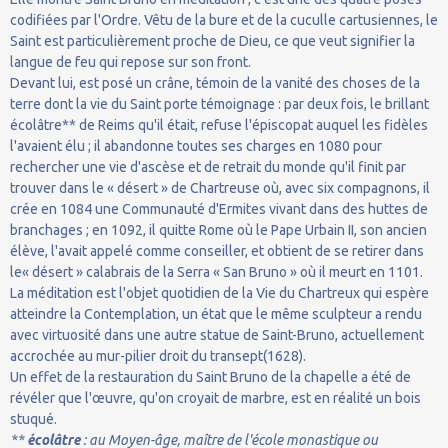
codifiées par l'Ordre. Vêtu de la bure et de la cuculle cartusiennes, le
Saint est particulièrement proche de Dieu, ce que veut signifier la
langue de feu qui repose sur son front.
Devant lui, est posé un crâne, témoin de la vanité des choses de la
terre dont la vie du Saint porte témoignage : par deux fois, le brillant
écolâtre** de Reims qu'il était, refuse l'épiscopat auquel les fidèles
l'avaient élu ; il abandonne toutes ses charges en 1080 pour
rechercher une vie d'ascèse et de retrait du monde qu'il finit par
trouver dans le « désert » de Chartreuse où, avec six compagnons, il
crée en 1084 une Communauté d'Ermites vivant dans des huttes de
branchages ; en 1092, il quitte Rome où le Pape Urbain II, son ancien
élève, l'avait appelé comme conseiller, et obtient de se retirer dans
le« désert » calabrais de la Serra « San Bruno » où il meurt en 1101.
La méditation est l'objet quotidien de la Vie du Chartreux qui espère
atteindre la Contemplation, un état que le même sculpteur a rendu
avec virtuosité dans une autre statue de Saint-Bruno, actuellement
accrochée au mur-pilier droit du transept(1628).
Un effet de la restauration du Saint Bruno de la chapelle a été de
révéler que l'œuvre, qu'on croyait de marbre, est en réalité un bois
stuqué.
**
écolâtre
: au Moyen-âge, maître de l'école monastique ou