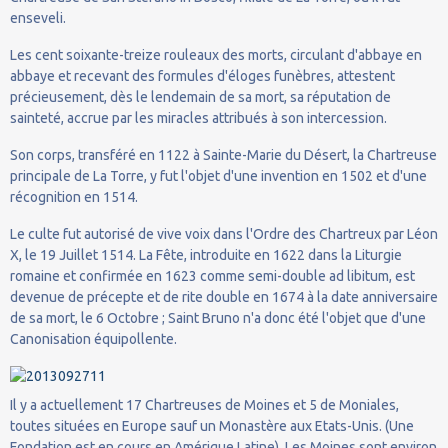
enseveli.
Les cent soixante-treize rouleaux des morts, circulant d'abbaye en
abbaye et recevant des formules d'éloges funèbres, attestent
précieusement, dès le lendemain de sa mort, sa réputation de
sainteté, accrue par les miracles attribués à son intercession.
Son corps, transféré en 1122 à Sainte-Marie du Désert, la Chartreuse
principale de La Torre, y fut l'objet d'une invention en 1502 et d'une
récognition en 1514.
Le culte fut autorisé de vive voix dans l'Ordre des Chartreux par Léon
X, le 19 Juillet 1514. La Fête, introduite en 1622 dans la Liturgie
romaine et confirmée en 1623 comme semi-double ad libitum, est
devenue de précepte et de rite double en 1674 à la date anniversaire
de sa mort, le 6 Octobre ; Saint Bruno n'a donc été l'objet que d'une
Canonisation équipollente.
Il y a actuellement 17 Chartreuses de Moines et 5 de Moniales,
toutes situées en Europe sauf un Monastère aux Etats-Unis. (Une
Fondation est en cours en Amérique Latine). Les Moines sont environ