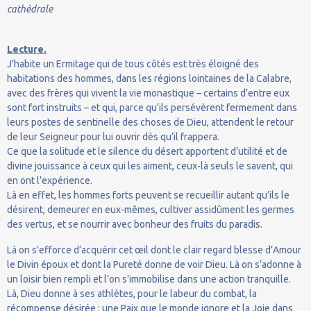
cathédrale
Lecture.
J’habite un Ermitage qui de tous côtés est très éloigné des
habitations des hommes, dans les régions lointaines de la Calabre,
avec des frères qui vivent la vie monastique – certains d’entre eux
sont fort instruits – et qui, parce qu’ils persévèrent fermement dans
leurs postes de sentinelle des choses de Dieu, attendent le retour
de leur Seigneur pour lui ouvrir dès qu’il frappera.
Ce que la solitude et le silence du désert apportent d’utilité et de
divine jouissance à ceux qui les aiment, ceux-là seuls le savent, qui
en ont l’expérience.
Là en effet, les hommes forts peuvent se recueillir autant qu’ils le
désirent, demeurer en eux-mêmes, cultiver assidûment les germes
des vertus, et se nourrir avec bonheur des fruits du paradis.
Là on s’efforce d’acquérir cet œil dont le clair regard blesse d’Amour
le Divin époux et dont la Pureté donne de voir Dieu. Là on s’adonne à
un loisir bien rempli et l’on s’immobilise dans une action tranquille.
Là, Dieu donne à ses athlètes, pour le labeur du combat, la
récompense désirée : une Paix que le monde ignore et la Joie dans