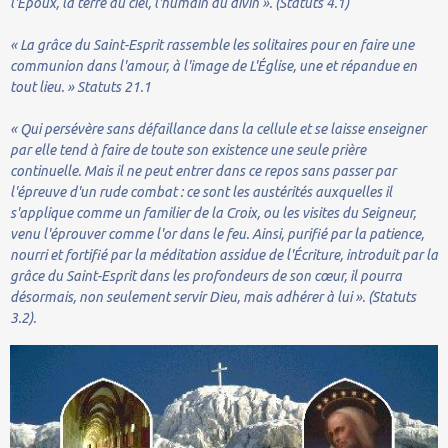
l'Époux, la terre au ciel, l'humain au divin ». (Statuts 4.1)
« La grâce du Saint-Esprit rassemble les solitaires pour en faire une
communion dans l'amour, à l'image de L'Église, une et répandue en
tout lieu. » Statuts 21.1
« Qui persévère sans défaillance dans la cellule et se laisse enseigner
par elle tend à faire de toute son existence une seule prière
continuelle. Mais il ne peut entrer dans ce repos sans passer par
l'épreuve d'un rude combat : ce sont les austérités auxquelles il
s'applique comme un familier de la Croix, ou les visites du Seigneur,
venu l'éprouver comme l'or dans le feu. Ainsi, purifié par la patience,
nourri et fortifié par la méditation assidue de l'Écriture, introduit par la
grâce du Saint-Esprit dans les profondeurs de son cœur, il pourra
désormais, non seulement servir Dieu, mais adhérer à lui ». (Statuts
3.2).