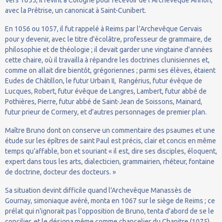
avec la Prêtrise, un canonicat à Saint-Cunibert.
En 1056 ou 1057, il fut rappelé à Reims par l’Archevêque Gervais
pour y devenir, avec le titre d'écolâtre, professeur de grammaire, de
philosophie et de théologie ; il devait garder une vingtaine d'années
cette chaire, où il travailla à répandre les doctrines clunisiennes et,
comme on allait dire bientôt, grégoriennes ; parmi ses élèves, étaient
Eudes de Châtillon, le futur Urbain II, Rangérius, futur évêque de
Lucques, Robert, futur évêque de Langres, Lambert, futur abbé de
Pothières, Pierre, futur abbé de Saint-Jean de Soissons, Mainard,
futur prieur de Cormery, et d'autres personnages de premier plan.
Maître Bruno dont on conserve un commentaire des psaumes et une
étude sur les épîtres de saint Paul est précis, clair et concis en même
temps qu’affable, bon et souriant « il est, dire ses disciples, éloquent,
expert dans tous les arts, dialecticien, grammairien, rhéteur, fontaine
de doctrine, docteur des docteurs. »
Sa situation devint difficile quand l'Archevêque Manassès de
Gournay, simoniaque avéré, monta en 1067 sur le siège de Reims ; ce
prélat qui n'ignorait pas l'opposition de Bruno, tenta d'abord de se le
concilier, et le désigna même comme chancelier du Chapitre (1075),