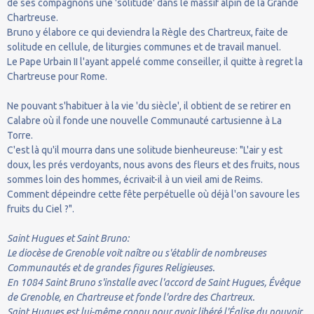
de ses compagnons une 'solitude' dans le massif alpin de la Grande
Chartreuse.
Bruno y élabore ce qui deviendra la Règle des Chartreux, faite de
solitude en cellule, de liturgies communes et de travail manuel.
Le Pape Urbain II l'ayant appelé comme conseiller, il quitte à regret la
Chartreuse pour Rome.
Ne pouvant s'habituer à la vie 'du siècle', il obtient de se retirer en
Calabre où il fonde une nouvelle Communauté cartusienne à La
Torre.
C'est là qu'il mourra dans une solitude bienheureuse: "L'air y est
doux, les prés verdoyants, nous avons des fleurs et des fruits, nous
sommes loin des hommes, écrivait-il à un vieil ami de Reims.
Comment dépeindre cette fête perpétuelle où déjà l'on savoure les
fruits du Ciel ?".
Saint Hugues et Saint Bruno:
Le diocèse de Grenoble voit naître ou s'établir de nombreuses
Communautés et de grandes figures Religieuses.
En 1084 Saint Bruno s'installe avec l'accord de Saint Hugues, Évêque
de Grenoble, en Chartreuse et fonde l'ordre des Chartreux.
Saint Hugues est lui-même connu pour avoir libéré l'Église du pouvoir