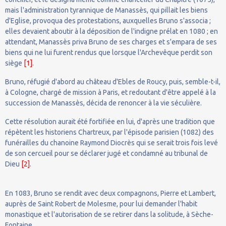
mais l'administration tyrannique de Manassès, qui pillait les biens
d'Eglise, provoqua des protestations, auxquelles Bruno s'associa ;
elles devaient aboutir à la déposition de l'indigne prélat en 1080 ; en
attendant, Manassès priva Bruno de ses charges et s'empara de ses
biens qui ne lui furent rendus que lorsque l'Archevêque perdit son
siège
[1]
.
Bruno, réfugié d'abord au château d'Ebles de Roucy, puis, semble-t-il,
à Cologne, chargé de mission à Paris, et redoutant d'être appelé à la
succession de Manassès, décida de renoncer à la vie séculière.
Cette résolution aurait été fortifiée en lui, d'après une tradition que
répètent les historiens Chartreux, par l'épisode parisien (1082) des
funérailles du chanoine Raymond Diocrès qui se serait trois fois levé
de son cercueil pour se déclarer jugé et condamné au tribunal de
Dieu
[2]
.
En 1083, Bruno se rendit avec deux compagnons, Pierre et Lambert,
auprès de Saint Robert de Molesme, pour lui demander l'habit
monastique et l'autorisation de se retirer dans la solitude, à Sèche-
Fontaine.