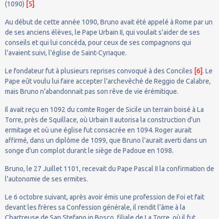
(1090)
[5]
.
Au début de cette année 1090, Bruno avait été appelé à Rome par un
de ses anciens élèves, le Pape Urbain II, qui voulait s'aider de ses
conseils et qui lui concéda, pour ceux de ses compagnons qui
l'avaient suivi, l'église de Saint-Cyriaque.
Le fondateur fut à plusieurs reprises convoqué à des Conciles
[6]
. Le
Pape eût voulu lui faire accepter l'archevêché de Reggio de Calabre,
mais Bruno n'abandonnait pas son rêve de vie érémitique.
Il avait reçu en 1092 du comte Roger de Sicile un terrain boisé à La
Torre, près de Squillace, où Urbain II autorisa la construction d'un
ermitage et où une église fut consacrée en 1094. Roger aurait
affirmé, dans un diplôme de 1099, que Bruno l'aurait averti dans un
songe d'un complot durant le siège de Padoue en 1098.
Bruno, le 27 Juillet 1101, recevait du Pape Pascal II la confirmation de
l'autonomie de ses ermites.
Le 6 octobre suivant, après avoir émis une profession de Foi et fait
devant les frères sa Confession générale, il rendit l'âme à la
Chartreuse de San Stefano in Bosco, filiale de La Torre, où il fut