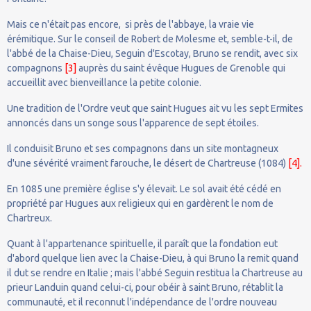
Mais ce n'était pas encore, si près de l'abbaye, la vraie vie
érémitique. Sur le conseil de Robert de Molesme et, semble-t-il, de
l'abbé de la Chaise-Dieu, Seguin d'Escotay, Bruno se rendit, avec six
compagnons
[3]
auprès du saint évêque Hugues de Grenoble qui
accueillit avec bienveillance la petite colonie.
Une tradition de l'Ordre veut que saint Hugues ait vu les sept Ermites
annoncés dans un songe sous l'apparence de sept étoiles.
Il conduisit Bruno et ses compagnons dans un site montagneux
d'une sévérité vraiment farouche, le désert de Chartreuse (1084)
[4]
.
En 1085 une première église s'y élevait. Le sol avait été cédé en
propriété par Hugues aux religieux qui en gardèrent le nom de
Chartreux.
Quant à l'appartenance spirituelle, il paraît que la fondation eut
d'abord quelque lien avec la Chaise-Dieu, à qui Bruno la remit quand
il dut se rendre en Italie ; mais l'abbé Seguin restitua la Chartreuse au
prieur Landuin quand celui-ci, pour obéir à saint Bruno, rétablit la
communauté, et il reconnut l'indépendance de l'ordre nouveau