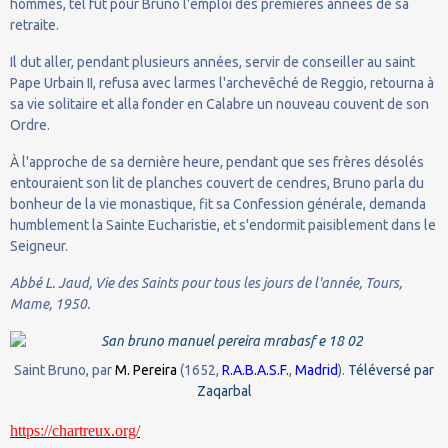
hommes, tel fut pour Bruno l'emploi des premières années de sa
retraite.
Il dut aller, pendant plusieurs années, servir de conseiller au saint
Pape Urbain II, refusa avec larmes l'archevêché de Reggio, retourna à
sa vie solitaire et alla fonder en Calabre un nouveau couvent de son
Ordre.
À l'approche de sa dernière heure, pendant que ses frères désolés
entouraient son lit de planches couvert de cendres, Bruno parla du
bonheur de la vie monastique, fit sa Confession générale, demanda
humblement la Sainte Eucharistie, et s'endormit paisiblement dans le
Seigneur.
Abbé L. Jaud, Vie des Saints pour tous les jours de l'année, Tours,
Mame, 1950.
Saint Bruno, par
M. Pereira
(1652,
R.A.B.A.S.F.
,
Madrid
).
Téléversé par
Zaqarbal
https://chartreux.org/