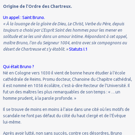
Origine de l'Ordre des Chartreux.
Un appel : Saint Bruno.
« À la louange de la gloire de Dieu, Le Christ, Verbe du Père, depuis
toujours a choisi par L'Esprit Saint des hommes pour les mener en
solitude et se les unir dans un amour intime. Répondant à cet appel,
maître Bruno, l'an du Seigneur 1084, entra avec six compagnons au
désert de Chartreuse et s'y établit. »
Statuts I.1
Qui était Bruno ?
Né en Cologne vers 1030 il vient de bonne heure étudier à l'école
cathédrale de Reims. Promu docteur, Chanoine du Chapitre cathédral,
il est nommé en 1056 écolâtre, c'est-à-dire Recteur de l'Université. Il
fut un des maîtres les plus remarquables de son temps : « …un
homme prudent, à la parole profonde. »
Il se trouve de moins en moins à l'aise dans une cité où les motifs de
scandale ne font pas défaut du côté du haut clergé et de l'Évêque
lui-même.
Après avoir lutté, non sans succès, contre ces désordres, Bruno