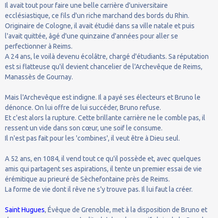
Il avait tout pour faire une belle carrière d'universitaire
ecclésiastique, ce fils d'un riche marchand des bords du Rhin.
Originaire de Cologne, il avait étudié dans sa ville natale et puis
l'avait quittée, âgé d'une quinzaine d'années pour aller se
perfectionner à Reims.
A 24 ans, le voilà devenu écolâtre, chargé d'étudiants. Sa réputation
est si flatteuse qu'il devient chancelier de l'Archevêque de Reims,
Manassès de Gournay.
Mais l'Archevêque est indigne. Il a payé ses électeurs et Bruno le
dénonce. On lui offre de lui succéder, Bruno refuse.
Et c'est alors la rupture. Cette brillante carrière ne le comble pas, il
ressent un vide dans son cœur, une soif le consume.
Il n'est pas fait pour les 'combines', il veut être à Dieu seul.
A 52 ans, en 1084, il vend tout ce qu'il possède et, avec quelques
amis qui partagent ses aspirations, il tente un premier essai de vie
érémitique au prieuré de Sèchefontaine près de Reims.
La forme de vie dont il rêve ne s'y trouve pas. Il lui faut la créer.
Saint Hugues
, Évêque de Grenoble, met à la disposition de Bruno et