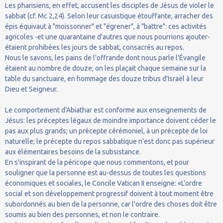
Les pharisiens, en effet, accusent les disciples de Jésus de violer le
sabbat (cf. Mc 2,24). Selon leur casuistique étouffante, arracher des
épis équivaut à "moissonner" et "égrener", à "battre": ces activités
agricoles -et une quarantaine d'autres que nous pourrions ajouter-
étaient prohibées les jours de sabbat, consacrés au repos.
Nous le savons, les pains de l'offrande dont nous parle l'Évangile
étaient au nombre de douze; on les plaçait chaque semaine sur la
table du sanctuaire, en hommage des douze tribus d'Israël à leur
Dieu et Seigneur.
Le comportement d'Abiathar est conforme aux enseignements de
Jésus: les préceptes légaux de moindre importance doivent céder le
pas aux plus grands; un précepte cérémoniel, à un précepte de loi
naturelle; le précepte du repos sabbatique n'est donc pas supérieur
aux élémentaires besoins de la subsistance.
En s'inspirant de la péricope que nous commentons, et pour
souligner que la personne est au-dessus de toutes les questions
économiques et sociales, le Concile Vatican II enseigne: «L'ordre
social et son développement progressif doivent à tout moment être
subordonnés au bien de la personne, car l'ordre des choses doit être
soumis au bien des personnes, et non le contraire.