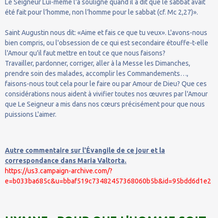
Le Seigneur Lui-même l'a souligné quand il a dit que le sabbat avait
été fait pour l’homme, non l’homme pour le sabbat (cf. Mc 2,27)».
Saint Augustin nous dit: «Aime et fais ce que tu veux». L'avons-nous
bien compris, ou l'obsession de ce qui est secondaire étouffe-t-elle
l'Amour qu'il faut mettre en tout ce que nous faisons?
Travailler, pardonner, corriger, aller à la Messe les Dimanches,
prendre soin des malades, accomplir les Commandements…,
faisons-nous tout cela pour le faire ou par Amour de Dieu? Que ces
considérations nous aident à vivifier toutes nos œuvres par l'Amour
que Le Seigneur a mis dans nos cœurs précisément pour que nous
puissions L'aimer.
Autre commentaire sur l'Évangile de ce jour et la
correspondance dans Maria Valtorta.
https://us3.campaign-archive.com/?
e=b033ba685c&u=bbaf519c73482457368060b5b&id=95bdd6d1e2