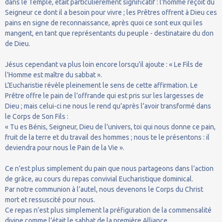
dans le Temple, était particulièrement significatif : l’homme reçoit du
Seigneur ce dont il a besoin pour vivre ; les Prêtres offrent à Dieu ces
pains en signe de reconnaissance, après quoi ce sont eux qui les
mangent, en tant que représentants du peuple - destinataire du don
de Dieu.
Jésus cependant va plus loin encore lorsqu’il ajoute : « Le Fils de
l’Homme est maître du sabbat ».
L’Eucharistie révèle pleinement le sens de cette affirmation. Le
Prêtre offre le pain de l’offrande qui est pris sur les largesses de
Dieu ; mais celui-ci ne nous le rend qu’après l’avoir transformé dans
le Corps de Son Fils :
« Tu es Bénis, Seigneur, Dieu de l’univers, toi qui nous donne ce pain,
fruit de la terre et du travail des hommes ; nous te le présentons : il
deviendra pour nous le Pain de la Vie ».
Ce n’est plus simplement du pain que nous partageons dans l’action
de grâce, au cours du repas convivial Eucharistique dominical.
Par notre communion à l’autel, nous devenons le Corps du Christ
mort et ressuscité pour nous.
Ce repas n’est plus simplement la préfiguration de la commensalité
divine comme l’était le sabbat de la première Alliance.