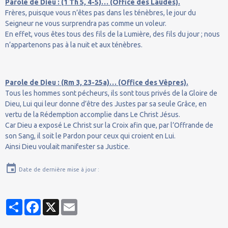
Parole de Dieu : (1 Th 5, 4-5)… (Office des Laudes).
Frères, puisque vous n’êtes pas dans les ténèbres, le jour du
Seigneur ne vous surprendra pas comme un voleur.
En effet, vous êtes tous des fils de la Lumière, des fils du jour ; nous
n’appartenons pas à la nuit et aux ténèbres.
Parole de Dieu : (Rm 3, 23-25a)… (Office des Vêpres).
Tous les hommes sont pécheurs, ils sont tous privés de la Gloire de
Dieu, Lui qui leur donne d’être des Justes par sa seule Grâce, en
vertu de la Rédemption accomplie dans Le Christ Jésus.
Car Dieu a exposé Le Christ sur la Croix afin que, par l’Offrande de
son Sang, il soit le Pardon pour ceux qui croient en Lui.
Ainsi Dieu voulait manifester sa Justice.
Date de dernière mise à jour :
Partager
Facebook
X
Email