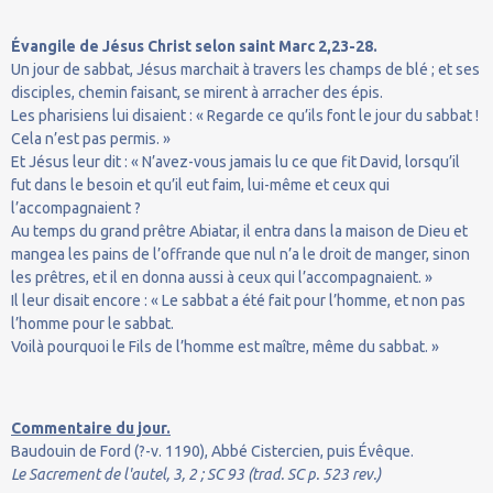
Évangile de Jésus Christ selon saint Marc 2,23-28.
Un jour de sabbat, Jésus marchait à travers les champs de blé ; et ses
disciples, chemin faisant, se mirent à arracher des épis.
Les pharisiens lui disaient : « Regarde ce qu’ils font le jour du sabbat !
Cela n’est pas permis. »
Et Jésus leur dit : « N’avez-vous jamais lu ce que fit David, lorsqu’il
fut dans le besoin et qu’il eut faim, lui-même et ceux qui
l’accompagnaient ?
Au temps du grand prêtre Abiatar, il entra dans la maison de Dieu et
mangea les pains de l’offrande que nul n’a le droit de manger, sinon
les prêtres, et il en donna aussi à ceux qui l’accompagnaient. »
Il leur disait encore : « Le sabbat a été fait pour l’homme, et non pas
l’homme pour le sabbat.
Voilà pourquoi le Fils de l’homme est maître, même du sabbat. »
Commentaire du jour.
Baudouin de Ford (?-v. 1190), Abbé Cistercien, puis Évêque.
Le Sacrement de l'autel, 3, 2 ; SC 93 (trad. SC p. 523 rev.)