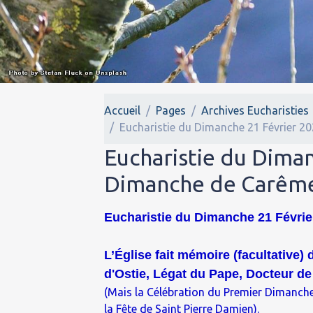
Accueil
Pages
Archives Eucharisties
Eucharistie du Dimanche 21 Février 2
Eucharistie du Diman
Dimanche de Carême
Eucharistie du Dimanche 21 Févri
L’Église fait mémoire (facultative)
d'Ostie, Légat du Pape, Docteur de 
(Mais la Célébration du Premier Dimanche
la Fête de Saint Pierre Damien).