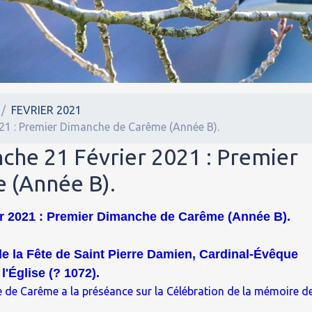
FEVRIER 2021
021 : Premier Dimanche de Carême (Année B).
che 21 Février 2021 : Premier
 (Année B).
er 2021 : Premier Dimanche de Carême (Année B).
 de la Fête de Saint Pierre Damien, Cardinal-Évêque
l'Église (
?
1072).
 de Carême a la préséance sur la Célébration de la mémoire d