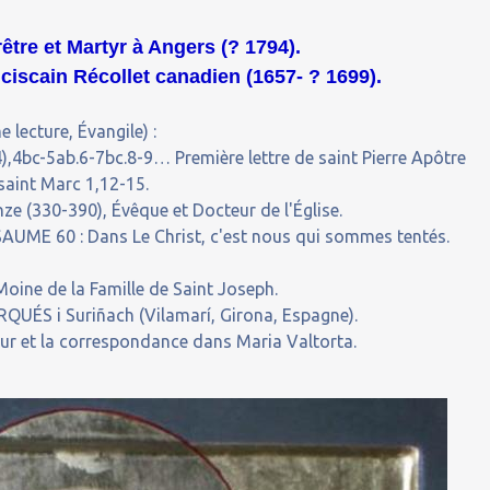
être et Martyr à Angers (
?
1794).
anciscain Récollet canadien (1657-
?
1699).
 lecture, Évangile) :
,4bc-5ab.6-7bc.8-9… Première lettre de saint Pierre Apôtre
saint Marc 1,12-15.
e (330-390), Évêque et Docteur de l'Église.
ME 60 : Dans Le Christ, c'est nous qui sommes tentés.
oine de la Famille de Saint Joseph.
UÉS i Suriñach (Vilamarí, Girona, Espagne).
our et la correspondance dans Maria Valtorta.