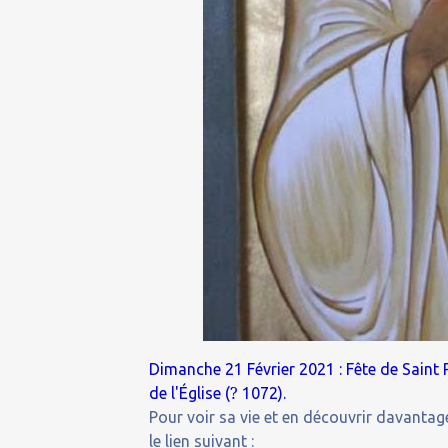
Dimanche 21 Février 2021 : Fête de Saint
?
de l'Église (
1072).
Pour voir sa vie et en découvrir davantage
le lien suivant :