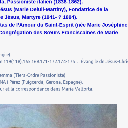
ta, Passioniste italien (1838-1862).
ésus (Marie Deluil-Martiny), Fondatrice de la
 Jésus, Martyre (1841- ? 1884).
tas de l’Amour du Saint-Esprit (née Marie Joséphine
a Congrégation des Sœurs Franciscaines de Marie
gile) :
me 119(118),165.168.171-172.174-175… Évangile de Jésus-Chri
ma (Tiers-Ordre Passioniste).
A i Pérez (Puigcerdà, Gerona, Espagne).
our et la correspondance dans Maria Valtorta.