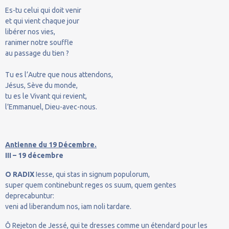
Es-tu celui qui doit venir
et qui vient chaque jour
libérer nos vies,
ranimer notre souffle
au passage du tien ?
Tu es l’Autre que nous attendons,
Jésus, Sève du monde,
tu es le Vivant qui revient,
l’Emmanuel, Dieu-avec-nous.
Antienne du 19 Décembre.
III – 19 décembre
O RADIX
Iesse, qui stas in signum populorum,
super quem continebunt reges os suum, quem gentes
deprecabuntur:
veni ad liberandum nos, iam noli tardare.
Ô Rejeton de Jessé, qui te dresses comme un étendard pour les