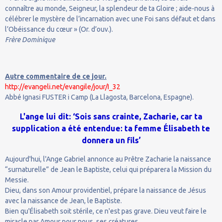
connaître au monde, Seigneur, la splendeur de ta Gloire ; aide-nous à
célébrer le mystère de l’incarnation avec une Foi sans défaut et dans
l’Obéissance du cœur » (Or. d’ouv.).
Frère Dominique
Autre commentaire de ce jour.
http://evangeli.net/evangile/jour/I_32
Abbé Ignasi FUSTER i Camp (La Llagosta, Barcelona, Espagne).
L'ange lui dit: ‘Sois sans crainte, Zacharie, car ta
supplication a été entendue: ta femme Élisabeth te
donnera un fils’
Aujourd'hui, l'Ange Gabriel annonce au Prêtre Zacharie la naissance
“surnaturelle” de Jean le Baptiste, celui qui préparera la Mission du
Messie.
Dieu, dans son Amour providentiel, prépare la naissance de Jésus
avec la naissance de Jean, le Baptiste.
Bien qu'Élisabeth soit stérile, ce n'est pas grave. Dieu veut faire le
miracle par Amour pour nous, ses créatures.