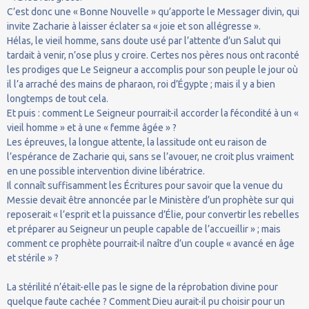
C’est donc une « Bonne Nouvelle » qu’apporte le Messager divin, qui
invite Zacharie à laisser éclater sa « joie et son allégresse ».
Hélas, le vieil homme, sans doute usé par l’attente d’un Salut qui
tardait à venir, n’ose plus y croire. Certes nos pères nous ont raconté
les prodiges que Le Seigneur a accomplis pour son peuple le jour où
il l’a arraché des mains de pharaon, roi d’Égypte ; mais il y a bien
longtemps de tout cela.
Et puis : comment Le Seigneur pourrait-il accorder la fécondité à un «
vieil homme » et à une « femme âgée » ?
Les épreuves, la longue attente, la lassitude ont eu raison de
l’espérance de Zacharie qui, sans se l’avouer, ne croit plus vraiment
en une possible intervention divine libératrice.
Il connaît suffisamment les Écritures pour savoir que la venue du
Messie devait être annoncée par le Ministère d’un prophète sur qui
reposerait « l’esprit et la puissance d’Élie, pour convertir les rebelles
et préparer au Seigneur un peuple capable de l’accueillir » ; mais
comment ce prophète pourrait-il naître d’un couple « avancé en âge
et stérile » ?
La stérilité n’était-elle pas le signe de la réprobation divine pour
quelque faute cachée ? Comment Dieu aurait-il pu choisir pour un