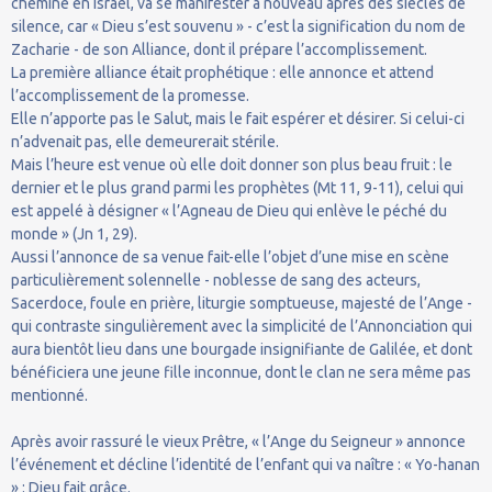
chemine en Israël, va se manifester à nouveau après des siècles de
silence, car « Dieu s’est souvenu » - c’est la signification du nom de
Zacharie - de son Alliance, dont il prépare l’accomplissement.
La première alliance était prophétique : elle annonce et attend
l’accomplissement de la promesse.
Elle n’apporte pas le Salut, mais le fait espérer et désirer. Si celui-ci
n’advenait pas, elle demeurerait stérile.
Mais l’heure est venue où elle doit donner son plus beau fruit : le
dernier et le plus grand parmi les prophètes (Mt 11, 9-11), celui qui
est appelé à désigner « l’Agneau de Dieu qui enlève le péché du
monde » (Jn 1, 29).
Aussi l’annonce de sa venue fait-elle l’objet d’une mise en scène
particulièrement solennelle - noblesse de sang des acteurs,
Sacerdoce, foule en prière, liturgie somptueuse, majesté de l’Ange -
qui contraste singulièrement avec la simplicité de l’Annonciation qui
aura bientôt lieu dans une bourgade insignifiante de Galilée, et dont
bénéficiera une jeune fille inconnue, dont le clan ne sera même pas
mentionné.
Après avoir rassuré le vieux Prêtre, « l’Ange du Seigneur » annonce
l’événement et décline l’identité de l’enfant qui va naître : « Yo-hanan
» : Dieu fait grâce.