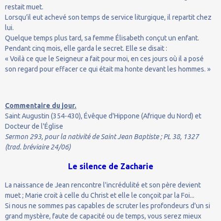
restait muet.
Lorsqu’il eut achevé son temps de service liturgique, il repartit chez
lui.
Quelque temps plus tard, sa femme Élisabeth conçut un enfant.
Pendant cinq mois, elle garda le secret. Elle se disait :
« Voilà ce que le Seigneur a fait pour moi, en ces jours où il a posé
son regard pour effacer ce qui était ma honte devant les hommes. »
Commentaire du jour.
Saint Augustin (354-430), Évêque d'Hippone (Afrique du Nord) et
Docteur de l'Église
Sermon 293, pour la nativité de Saint Jean Baptiste ; PL 38, 1327
(trad. bréviaire 24/06)
Le silence de Zacharie
La naissance de Jean rencontre l'incrédulité et son père devient
muet ; Marie croit à celle du Christ et elle le conçoit par la Foi...
Si nous ne sommes pas capables de scruter les profondeurs d'un si
grand mystère, faute de capacité ou de temps, vous serez mieux