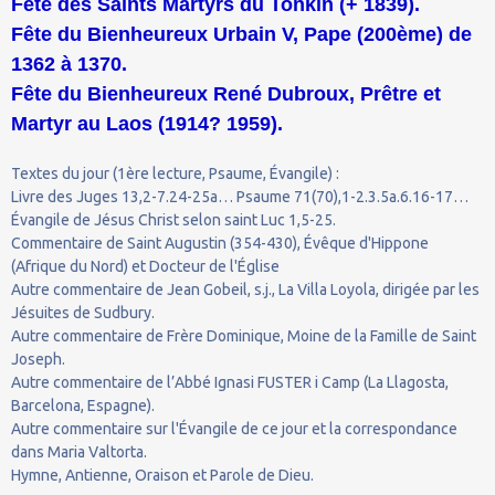
Fête des Saints Martyrs du Tonkin (+ 1839).
Fête du Bienheureux Urbain V, Pape (200ème) de
1362 à 1370.
Fête du Bienheureux René Dubroux, Prêtre et
Martyr au Laos (1914? 1959).
Textes du jour (1ère lecture, Psaume, Évangile) :
Livre des Juges 13,2-7.24-25a… Psaume 71(70),1-2.3.5a.6.16-17…
Évangile de Jésus Christ selon saint Luc 1,5-25.
Commentaire de Saint Augustin (354-430), Évêque d'Hippone
(Afrique du Nord) et Docteur de l'Église
Autre commentaire de Jean Gobeil, s.j., La Villa Loyola, dirigée par les
Jésuites de Sudbury.
Autre commentaire de Frère Dominique, Moine de la Famille de Saint
Joseph.
Autre commentaire de l’Abbé Ignasi FUSTER i Camp (La Llagosta,
Barcelona, Espagne).
Autre commentaire sur l'Évangile de ce jour et la correspondance
dans Maria Valtorta.
Hymne, Antienne, Oraison et Parole de Dieu.