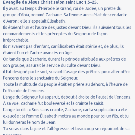
Évangile de Jésus Christ selon saint Luc 1,5-25.
Il y avait, au temps d’Hérode le Grand, roi de Judée, un prêtre du
groupe d’Abia, nommé Zacharie. Sa femme aussi était descendante
d’Aaron ; elle s’appelait Élisabeth.
Ils étaient l’un et l’autre des justes devant Dieu : ils suivaient tous les
commandements et les préceptes du Seigneur de façon
irréprochable.
Ils n’avaient pas d’enfant, car Élisabeth était stérile et, de plus, ils
étaient l’un et l’autre avancés en âge.
Or, tandis que Zacharie, durant la période attribuée aux prêtres de
son groupe, assurait le service du culte devant Dieu,
il fut désigné par le sort, suivant l’usage des prêtres, pour aller offrir
l’encens dans le sanctuaire du Seigneur.
Toute la multitude du peuple était en prière au dehors, à l’heure de
l’offrande de l’encens.
L’ange du Seigneur lui apparut, debout à droite de l’autel de l’encens.
À sa vue, Zacharie fut bouleversé et la crainte le saisit.
L’ange lui dit : « Sois sans crainte, Zacharie, car ta supplication a été
exaucée : ta femme Élisabeth mettra au monde pour toi un fils, et tu
lui donneras le nom de Jean.
Tu seras dans la joie et l’allégresse, et beaucoup se réjouiront de sa