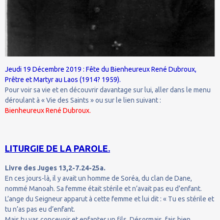
Jeudi 19 Décembre 2019 : Fête du Bienheureux René Dubroux,
Prêtre et Martyr au Laos (1914? 1959).
Pour voir sa vie et en découvrir davantage sur lui, aller dans le menu
déroulant à « Vie des Saints » ou sur le lien suivant :
Bienheureux René Dubroux.
LITURGIE DE LA PAROLE.
Livre des Juges 13,2-7.24-25a.
En ces jours-là, il y avait un homme de Soréa, du clan de Dane,
nommé Manoah. Sa femme était stérile et n’avait pas eu d’enfant.
L’ange du Seigneur apparut à cette femme et lui dit : « Tu es stérile et
tu n’as pas eu d’enfant.
Mais tu vas concevoir et enfanter un fils. Désormais, fais bien