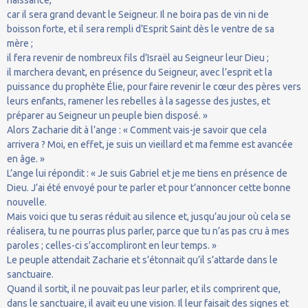
naissance,
car il sera grand devant le Seigneur. Il ne boira pas de vin ni de
boisson forte, et il sera rempli d’Esprit Saint dès le ventre de sa
mère ;
il fera revenir de nombreux fils d’Israël au Seigneur leur Dieu ;
il marchera devant, en présence du Seigneur, avec l’esprit et la
puissance du prophète Élie, pour faire revenir le cœur des pères vers
leurs enfants, ramener les rebelles à la sagesse des justes, et
préparer au Seigneur un peuple bien disposé. »
Alors Zacharie dit à l’ange : « Comment vais-je savoir que cela
arrivera ? Moi, en effet, je suis un vieillard et ma femme est avancée
en âge. »
L’ange lui répondit : « Je suis Gabriel et je me tiens en présence de
Dieu. J’ai été envoyé pour te parler et pour t’annoncer cette bonne
nouvelle.
Mais voici que tu seras réduit au silence et, jusqu’au jour où cela se
réalisera, tu ne pourras plus parler, parce que tu n’as pas cru à mes
paroles ; celles-ci s’accompliront en leur temps. »
Le peuple attendait Zacharie et s’étonnait qu’il s’attarde dans le
sanctuaire.
Quand il sortit, il ne pouvait pas leur parler, et ils comprirent que,
dans le sanctuaire, il avait eu une vision. Il leur faisait des signes et