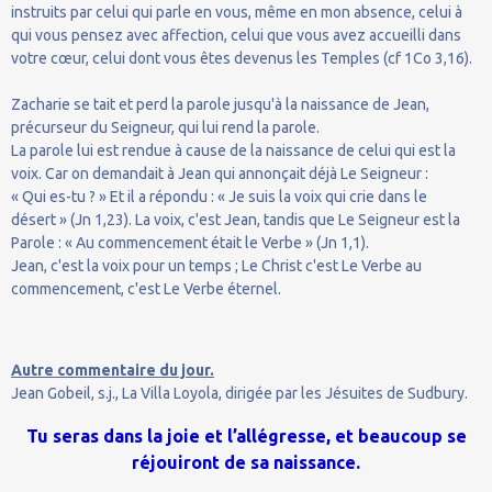
instruits par celui qui parle en vous, même en mon absence, celui à
qui vous pensez avec affection, celui que vous avez accueilli dans
votre cœur, celui dont vous êtes devenus les Temples (cf 1Co 3,16).
Zacharie se tait et perd la parole jusqu'à la naissance de Jean,
précurseur du Seigneur, qui lui rend la parole.
La parole lui est rendue à cause de la naissance de celui qui est la
voix. Car on demandait à Jean qui annonçait déjà Le Seigneur :
« Qui es-tu ? » Et il a répondu : « Je suis la voix qui crie dans le
désert » (Jn 1,23). La voix, c'est Jean, tandis que Le Seigneur est la
Parole : « Au commencement était le Verbe » (Jn 1,1).
Jean, c'est la voix pour un temps ; Le Christ c'est Le Verbe au
commencement, c'est Le Verbe éternel.
Autre commentaire du jour.
Jean Gobeil, s.j., La Villa Loyola, dirigée par les Jésuites de Sudbury.
Tu seras dans la joie et l’allégresse, et beaucoup se
réjouiront de sa naissance.