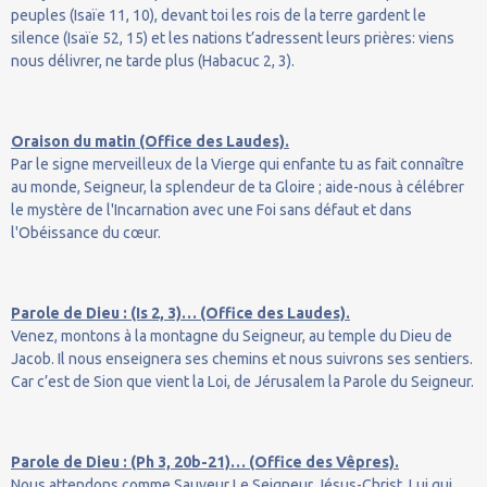
peuples (Isaïe 11, 10), devant toi les rois de la terre gardent le
silence (Isaïe 52, 15) et les nations t’adressent leurs prières: viens
nous délivrer, ne tarde plus (Habacuc 2, 3).
Oraison du matin (Office des Laudes).
Par le signe merveilleux de la Vierge qui enfante tu as fait connaître
au monde, Seigneur, la splendeur de ta Gloire ; aide-nous à célébrer
le mystère de l'Incarnation avec une Foi sans défaut et dans
l'Obéissance du cœur.
Parole de Dieu : (Is 2, 3)… (Office des Laudes).
Venez, montons à la montagne du Seigneur, au temple du Dieu de
Jacob. Il nous enseignera ses chemins et nous suivrons ses sentiers.
Car c’est de Sion que vient la Loi, de Jérusalem la Parole du Seigneur.
Parole de Dieu : (Ph 3, 20b-21)… (Office des Vêpres).
Nous attendons comme Sauveur Le Seigneur Jésus-Christ, Lui qui