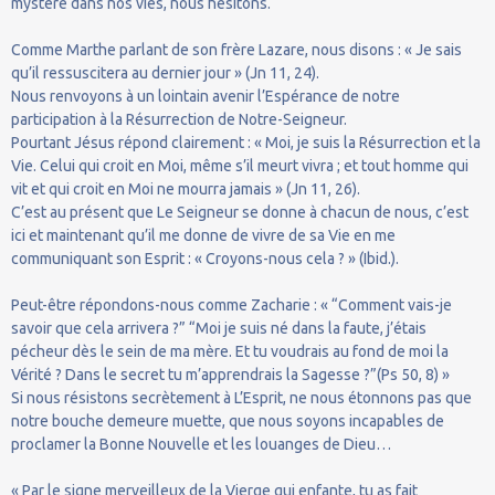
mystère dans nos vies, nous hésitons.
Comme Marthe parlant de son frère Lazare, nous disons : « Je sais
qu’il ressuscitera au dernier jour » (Jn 11, 24).
Nous renvoyons à un lointain avenir l’Espérance de notre
participation à la Résurrection de Notre-Seigneur.
Pourtant Jésus répond clairement : « Moi, je suis la Résurrection et la
Vie. Celui qui croit en Moi, même s’il meurt vivra ; et tout homme qui
vit et qui croit en Moi ne mourra jamais » (Jn 11, 26).
C’est au présent que Le Seigneur se donne à chacun de nous, c’est
ici et maintenant qu’il me donne de vivre de sa Vie en me
communiquant son Esprit : « Croyons-nous cela ? » (Ibid.).
Peut-être répondons-nous comme Zacharie : « “Comment vais-je
savoir que cela arrivera ?” “Moi je suis né dans la faute, j’étais
pécheur dès le sein de ma mère. Et tu voudrais au fond de moi la
Vérité ? Dans le secret tu m’apprendrais la Sagesse ?”(Ps 50, 8) »
Si nous résistons secrètement à L’Esprit, ne nous étonnons pas que
notre bouche demeure muette, que nous soyons incapables de
proclamer la Bonne Nouvelle et les louanges de Dieu…
« Par le signe merveilleux de la Vierge qui enfante, tu as fait