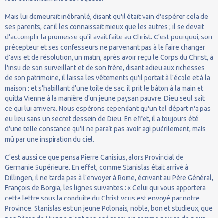
Mais lui demeurait inébranlé, disant qu'il était vain d'espérer cela de
ses parents, car il les connaissait mieux que les autres ; il se devait
d'accomplir la promesse qu'il avait faite au Christ. C'est pourquoi, son
précepteur et ses confesseurs ne parvenant pas à le faire changer
d'avis et de résolution, un matin, après avoir reçu le Corps du Christ, à
l'insu de son surveillant et de son frère, disant adieu aux richesses
de son patrimoine, il laissa les vêtements qu'il portait à l'école et à la
maison ; et s'habillant d'une toile de sac, il prit le bâton à la main et
quitta Vienne à la manière d'un jeune paysan pauvre. Dieu seul sait
ce qui lui arrivera. Nous espérons cependant qu'un tel départ n'a pas
eu lieu sans un secret dessein de Dieu. En effet, il a toujours été
d'une telle constance qu'il ne paraît pas avoir agi puérilement, mais
mû par une inspiration du ciel.
C'est aussi ce que pensa Pierre Canisius, alors Provincial de
Germanie Supérieure. En effet, comme Stanislas était arrivé à
Dillingen, il ne tarda pas à l'envoyer à Rome, écrivant au Père Général,
François de Borgia, les lignes suivantes : « Celui qui vous apportera
cette lettre sous la conduite du Christ vous est envoyé par notre
Province. Stanislas est un jeune Polonais, noble, bon et studieux, que