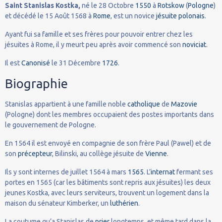
Saint Stanislas Kostka,
né le 28 Octobre
1550
à
Rotskow
(
Pologne
)
et décédé le 15 Août 1568 à
Rome
, est un novice
jésuite
polonais
.
Ayant fui sa famille et ses frères pour pouvoir entrer chez les
jésuites à Rome, il y meurt peu après avoir commencé son
noviciat
.
Il est
Canonisé
le 31 Décembre
1726
.
Biographie
Stanislas appartient à une famille noble
catholique
de
Mazovie
(Pologne) dont les membres occupaient des postes importants dans
le gouvernement de Pologne.
En 1564 il est envoyé en compagnie de son frère Paul (Pawel) et de
son
précepteur
, Bilinski, au collège jésuite de
Vienne
.
Ils y sont internes de juillet 1564 à mars
1565
. L’
internat
fermant ses
portes en 1565 (car les bâtiments sont repris aux jésuites) les deux
jeunes Kostka, avec leurs serviteurs, trouvent un logement dans la
maison du sénateur Kimberker, un
luthérien
.
La coutume qu’a Stanislas de
prier
longtemps, et même tard dans la