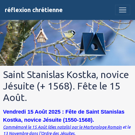
réflexion chrétienne
Saint Stanislas Kostka, novice
Jésuite (+ 1568). Fête le 15
Août.
Vendredi 15 Août 2025 : Fête de Saint Stanislas
Kostka, novice Jésuite (1550-1568).
Commémoré le 15 Août (dies natalis) par le Martyrologe Romain
et le
13 Novembre dans l’Ordre des Jésuites.