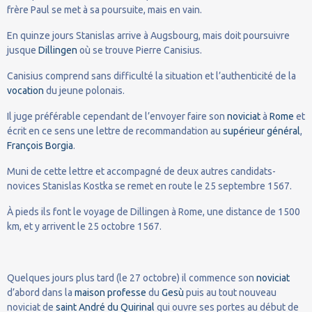
frère Paul se met à sa poursuite, mais en vain.
En quinze jours Stanislas arrive à Augsbourg, mais doit poursuivre
jusque
Dillingen
où se trouve Pierre Canisius.
Canisius comprend sans difficulté la situation et l’authenticité de la
vocation
du jeune polonais.
Il juge préférable cependant de l’envoyer faire son
noviciat
à
Rome
et
écrit en ce sens une lettre de recommandation au
supérieur général
,
François Borgia
.
Muni de cette lettre et accompagné de deux autres candidats-
novices Stanislas Kostka se remet en route le 25 septembre 1567.
À pieds ils font le voyage de Dillingen à Rome, une distance de 1500
km, et y arrivent le 25 octobre 1567.
Quelques jours plus tard (le 27 octobre) il commence son
noviciat
d’abord dans la
maison professe
du
Gesù
puis au tout nouveau
noviciat de
saint André du Quirinal
qui ouvre ses portes au début de