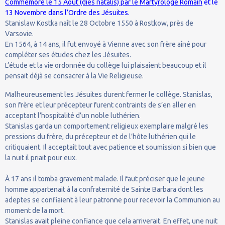
Commémoré le 15 Août (dies natalis) par le Martyrologe Romain
et le
13 Novembre dans l’Ordre des Jésuites.
Stanislaw Kostka naît le 28 Octobre 1550 à Rostkow, près de
Varsovie.
En 1564, à 14 ans, il fut envoyé à Vienne avec son frère aîné pour
compléter ses études chez les Jésuites.
L’étude et la vie ordonnée du collège lui plaisaient beaucoup et il
pensait déjà se consacrer à la Vie Religieuse.
Malheureusement les Jésuites durent fermer le collège. Stanislas,
son frère et leur précepteur furent contraints de s’en aller en
acceptant l’hospitalité d’un noble luthérien.
Stanislas garda un comportement religieux exemplaire malgré les
pressions du frère, du précepteur et de l’hôte luthérien qui le
critiquaient. Il acceptait tout avec patience et soumission si bien que
la nuit il priait pour eux.
À 17 ans il tomba gravement malade. Il faut préciser que le jeune
homme appartenait à la confraternité de Sainte Barbara dont les
adeptes se confiaient à leur patronne pour recevoir la Communion au
moment de la mort.
Stanislas avait pleine confiance que cela arriverait. En effet, une nuit