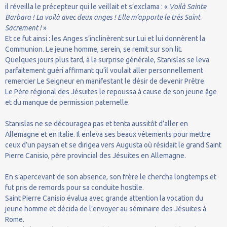
il réveilla le précepteur qui le veillait et s’exclama : «
Voilà Sainte
Barbara ! La voilà avec deux anges ! Elle m’apporte le très Saint
Sacrement !
»
Et ce fut ainsi : les Anges s’inclinèrent sur Lui et lui donnèrent la
Communion. Le jeune homme, serein, se remit sur son lit.
Quelques jours plus tard, à la surprise générale, Stanislas se leva
parfaitement guéri affirmant qu’il voulait aller personnellement
remercier Le Seigneur en manifestant le désir de devenir Prêtre.
Le Père régional des Jésuites le repoussa à cause de son jeune âge
et du manque de permission paternelle.
Stanislas ne se découragea pas et tenta aussitôt d’aller en
Allemagne et en Italie. Il enleva ses beaux vêtements pour mettre
ceux d’un paysan et se dirigea vers Augusta où résidait le grand Saint
Pierre Canisio, père provincial des Jésuites en Allemagne.
En s’apercevant de son absence, son frère le chercha longtemps et
fut pris de remords pour sa conduite hostile.
Saint Pierre Canisio évalua avec grande attention la vocation du
jeune homme et décida de l’envoyer au séminaire des Jésuites à
Rome.