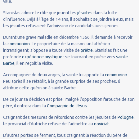
ville.
Stanislas admire le rôle que jouent les
jésuites
dans la lutte
d’influence. Déjà à l’âge de 14 ans, il souhaitait se joindre à eux, mais
les jésuites refusaient l’admission de candidats aussi jeunes.
Durant une grave maladie en décembre 1566, il demande à recevoir
la
communion
. Le propriétaire de la maison, un luthérien
intransigeant, s’oppose à toute visite de
prêtre
. Stanislas fait une
profonde
expérience mystique
: se tournant en prière vers
sainte
Barbe
, il en reçoit la visite.
Accompagnée de deux anges, la sainte lui apporte la
communion
.
Peu après il se rétablit, à la grande surprise de ses proches. Il
attribue cette guérison à sainte Barbe.
De ce jour sa décision est prise : malgré l’opposition farouche de son
père, il entrera dans la
Compagnie de Jésus
.
Craignant des mesures de rétorsions contre les jésuites de
Pologne
,
le provincial d’Autriche refuse de l’admettre au
noviciat
.
D’autres portes se ferment, tous craignant la réaction du père de