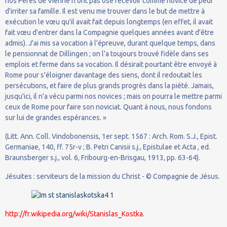
nos Pères de Vienne n'ont pas osé recevoir comme novice de peur
d'irriter sa famille. Il est venu me trouver dans le but de mettre à
exécution le vœu qu'il avait fait depuis longtemps (en effet, il avait
fait vœu d'entrer dans la Compagnie quelques années avant d'être
admis). J'ai mis sa vocation à l'épreuve, durant quelque temps, dans
le pensionnat de Dillingen ; on l'a toujours trouvé fidèle dans ses
emplois et ferme dans sa vocation. Il désirait pourtant être envoyé à
Rome pour s'éloigner davantage des siens, dont il redoutait les
persécutions, et faire de plus grands progrès dans la piété. Jamais,
jusqu'ici, il n'a vécu parmi nos novices ; mais on pourra le mettre parmi
ceux de Rome pour faire son noviciat. Quant à nous, nous fondons
sur lui de grandes espérances. »
(Litt. Ann. Coll. Vindobonensis, 1er sept. 1567 : Arch. Rom. S.J., Epist.
Germaniae, 140, ff. 75r-v ; B. Petri Canisii s.j., Epistulae et Acta , ed.
Braunsberger s.j., vol. 6, Fribourg-en-Brisgau, 1913, pp. 63-64).
Jésuites : serviteurs de la mission du Christ - © Compagnie de Jésus.
http://fr.wikipedia.org/wiki/Stanislas_Kostka.