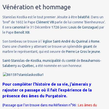
Vénération et hommage
Stanislas Kostka est le tout premier Jésuite à être
béatifié
. Dans un
'bref' de 1602 le Pape
Clément VIII
parle de lui comme 'Bienheureux'.
Il sera
canonisé
le 31 Décembre
1726
(avec
Louis de Gonzague
) par
le Pape
Benoît XIII
.
Son tombeau se trouve à l´
église Saint-André du Quirinal
à
Rome
.
Dans une chambre y attenant se trouve un splendide
gisant
de
marbre le représentant, qui est oeuvre de
Pierre Le Gros le jeune
.
Saint-Stanislas-de-Kostka
,
municipalité
du
comté
de
Beauharnois-
Salaberry
au
Québec
, a été nommée en son honneur.
Pour compléter l’histoire de sa vie, j’aimerais y
rajouter ce passage où il fait l’expérience de la
présence des âmes du Purgatoire.
(Passage que l’on trouve dans ma Réflexion n°96 :
Les âmes du