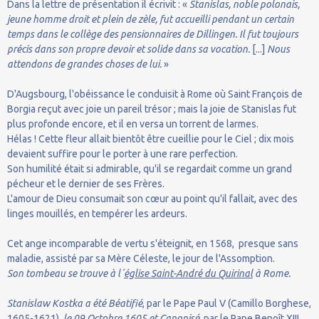
Dans la lettre de présentation il écrivit : «
Stanislas, noble polonais,
jeune homme droit et plein de zèle, fut accueilli pendant un certain
temps dans le collège des pensionnaires de Dillingen. Il fut toujours
précis dans son propre devoir et solide dans sa vocation.
[...]
Nous
attendons de grandes choses de lui.
»
D'Augsbourg, l'obéissance le conduisit à Rome où Saint François de
Borgia reçut avec joie un pareil trésor ; mais la joie de Stanislas fut
plus profonde encore, et il en versa un torrent de larmes.
Hélas ! Cette fleur allait bientôt être cueillie pour le Ciel ; dix mois
devaient suffire pour le porter à une rare perfection.
Son humilité était si admirable, qu'il se regardait comme un grand
pécheur et le dernier de ses Frères.
L'amour de Dieu consumait son cœur au point qu'il fallait, avec des
linges mouillés, en tempérer les ardeurs.
Cet ange incomparable de vertu s'éteignit, en 1568, presque sans
maladie, assisté par sa Mère Céleste, le jour de l'Assomption.
Son tombeau se trouve à l´
église Saint-André du Quirinal
à Rome.
Stanislaw Kostka a été Béatifié
, par le Pape Paul V (Camillo Borghese,
1605-1621),
le 09 Octobre 1605 et Canonisé
, par le Pape Benoît XIII