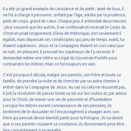
Il a été un grand exemple de constance et de piété ; aimé de tous, il
ne fut à charge à personne ; enfant par l'âge, adulte par la prudence,
petit de corps, grand de cœur. Chaque jour, il entendait deux messes
; plus souvent que les autres, il se confessait et recevait le Corps du
Christ et priait longuement. Elève de rhétorique, non seulement il
égalait, mais dépassait ses condisciples qui, peu de temps avant, lui
étaient supérieurs. Jésus et la Compagnie étaient en son cœur jour
et nuit ; en pleurant, il pressait les supérieurs de l'y recevoir. Il
demandait même une lettre au Légat du Souverain Pontife pour
contraindre les Nôtres. Mais ce fut toujours en vain.
C'est pourquoi il décida, malgré ses parents, son frère et toute sa
famille, de prendre la route et de chercher par un autre chemin à
entrer dans la Compagnie de Jésus. Au cas où cela ne réussirait pas,
il prit la résolution de passer toute sa vie sur les routes et, par amour
pour le Christ, de mener une vie de pauvreté et d'humiliation.
Lorsque les Nôtres eurent connaissance de ses pensées, ils
tentèrent de le dissuader et l'encouragèrent à voyager avec son
frère qui pensait devoir bientôt partir pour la Pologne ; ils lui dirent
que si ses parents voyaient sa constance, ils donneraient peut-être
leur consentement à sa requête.