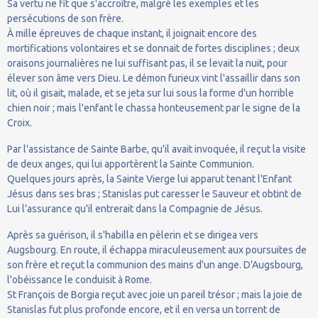
Sa vertu ne fit que s'accroître, malgré les exemples et les
persécutions de son frère.
À mille épreuves de chaque instant, il joignait encore des
mortifications volontaires et se donnait de fortes disciplines ; deux
oraisons journalières ne lui suffisant pas, il se levait la nuit, pour
élever son âme vers Dieu. Le démon furieux vint l'assaillir dans son
lit, où il gisait, malade, et se jeta sur lui sous la forme d'un horrible
chien noir ; mais l'enfant le chassa honteusement par le signe de la
Croix.
Par l'assistance de Sainte Barbe, qu'il avait invoquée, il reçut la visite
de deux anges, qui lui apportèrent la Sainte Communion.
Quelques jours après, la Sainte Vierge lui apparut tenant l'Enfant
Jésus dans ses bras ; Stanislas put caresser le Sauveur et obtint de
Lui l'assurance qu'il entrerait dans la Compagnie de Jésus.
Après sa guérison, il s'habilla en pèlerin et se dirigea vers
Augsbourg. En route, il échappa miraculeusement aux poursuites de
son frère et reçut la communion des mains d'un ange. D'Augsbourg,
l'obéissance le conduisit à Rome.
St François de Borgia reçut avec joie un pareil trésor ; mais la joie de
Stanislas fut plus profonde encore, et il en versa un torrent de