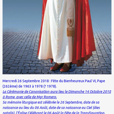
Mercredi 26 Septembre 2018 : Fête du Bienheureux Paul VI, Pape
(262ème) de 1963 à 1978 (? 1978).
La Cérémonie de Canonisation aura lieu le Dimanche 14 Octobre 2018
à Rome, avec celle de Mgr Romero.
Sa mémoire liturgique est célébrée le 26 Septembre, date de sa
naissance au lieu du 06 Août, date de sa naissance au Ciel (dies
natalis), l’Église Célébrant le 06 Août la Fête de la Transfiguration.