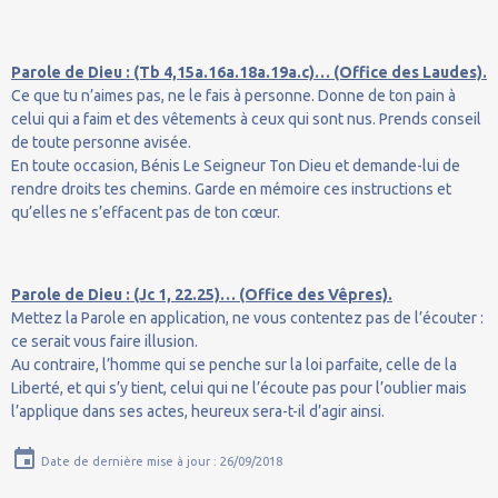
Parole de Dieu : (Tb 4,15a.16a.18a.19a.c)… (Office des Laudes).
Ce que tu n’aimes pas, ne le fais à personne. Donne de ton pain à
celui qui a faim et des vêtements à ceux qui sont nus. Prends conseil
de toute personne avisée.
En toute occasion, Bénis Le Seigneur Ton Dieu et demande-lui de
rendre droits tes chemins. Garde en mémoire ces instructions et
qu’elles ne s’effacent pas de ton cœur.
Parole de Dieu : (Jc 1, 22.25)… (Office des Vêpres).
Mettez la Parole en application, ne vous contentez pas de l’écouter :
ce serait vous faire illusion.
Au contraire, l’homme qui se penche sur la loi parfaite, celle de la
Liberté, et qui s’y tient, celui qui ne l’écoute pas pour l’oublier mais
l’applique dans ses actes, heureux sera-t-il d’agir ainsi.
Date de dernière mise à jour : 26/09/2018