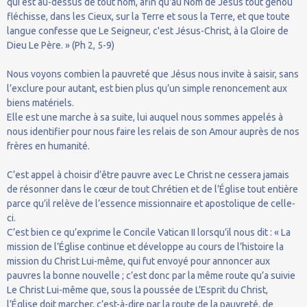
qui est au-dessus de tout nom, afin qu'au Nom de Jésus tout genou
fléchisse, dans les Cieux, sur la Terre et sous la Terre, et que toute
langue confesse que Le Seigneur, c'est Jésus-Christ, à la Gloire de
Dieu Le Père. » (Ph 2, 5-9)
Nous voyons combien la pauvreté que Jésus nous invite à saisir, sans
l’exclure pour autant, est bien plus qu’un simple renoncement aux
biens matériels.
Elle est une marche à sa suite, lui auquel nous sommes appelés à
nous identifier pour nous faire les relais de son Amour auprès de nos
frères en humanité.
C’est appel à choisir d’être pauvre avec Le Christ ne cessera jamais
de résonner dans le cœur de tout Chrétien et de l’Église tout entière
parce qu’il relève de l’essence missionnaire et apostolique de celle-
ci.
C’est bien ce qu’exprime le Concile Vatican II lorsqu’il nous dit : « La
mission de l’Église continue et développe au cours de l’histoire la
mission du Christ Lui-même, qui fut envoyé pour annoncer aux
pauvres la bonne nouvelle ; c’est donc par la même route qu’a suivie
Le Christ Lui-même que, sous la poussée de L’Esprit du Christ,
l’Église doit marcher, c’est-à-dire par la route de la pauvreté, de