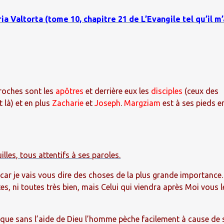
a Valtorta (tome 10, chapitre 21 de L’Evangile tel qu’il m’
 proches sont les
apôtres
et derrière eux les
disciples
(ceux des
 là) et en plus
Zacharie
et
Joseph
.
Margziam
est à ses pieds e
illes, tous attentifs à ses paroles.
 car je vais vous dire des choses de la plus grande importance.
, ni toutes très bien, mais Celui qui viendra après Moi vous l
 que sans l’aide de Dieu l’homme pèche facilement à cause de 