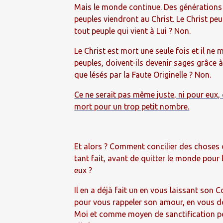
Mais le monde continue. Des générations e
peuples viendront au Christ. Le Christ pe
tout peuple qui vient à Lui ? Non.
Le Christ est mort une seule fois et il ne
peuples, doivent-ils devenir sages grâce à
que lésés par la Faute Originelle ? Non.
Ce ne serait pas même juste, ni pour eux, 
mort pour un trop petit nombre.
Et alors ? Comment concilier des choses d
tant fait, avant de quitter le monde pour
eux ?
Il en a déjà fait un en vous laissant son 
pour vous rappeler son amour, en vous do
Moi et comme moyen de sanctification pour 