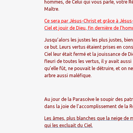
hommes, de Celui qui vous parle, votre Ré
Maître.
Ce sera par Jésus-Christ et grâce à Jésu
Ciel et jouir de Dieu, fin dernière de l’ho
Jusqu’alors les justes les plus justes, bi
ce but. Leurs vertus étaient prises en cons
Ciel leur était fermé et la jouissance de D
fleuri de toutes les vertus, il y avait auss
qu’elle fût, ne pouvait le détruire, et on n
arbre aussi maléfique.
Au jour de la Parascève le soupir des patr
dans la joie de l’accomplissement de la 
Les âmes, plus blanches que la neige de m
qui les excluait du Ciel.