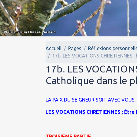
Accueil
Pages
Réflexions personnell
17b. LES VOCATIONS CHRETIENNES : Êt
17b. LES VOCATIONS
Catholique dans le 
LA PAIX DU SEIGNEUR
SOIT AVEC VOUS,
LES VOCATIONS CHRETIENNES : Être Prê
TROISIEME PARTIE.