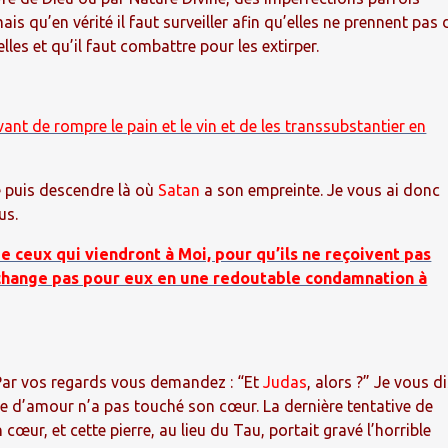
is qu’en vérité il faut surveiller afin qu’elles ne prennent pas 
les et qu’il faut combattre pour les extirper.
ant de rompre le pain et le vin et de les transsubstantier en
ne puis descendre là où
Satan
a son empreinte. Je vous ai donc
us.
 ceux qui viendront à Moi, pour qu’ils ne reçoivent pas
 change pas pour eux en une redoutable condamnation à
 Par vos regards vous demandez : “Et
Judas
, alors ?” Je vous di
te d’amour n’a pas touché son cœur. La dernière tentative de
 cœur, et cette pierre, au lieu du Tau, portait gravé l’horrible