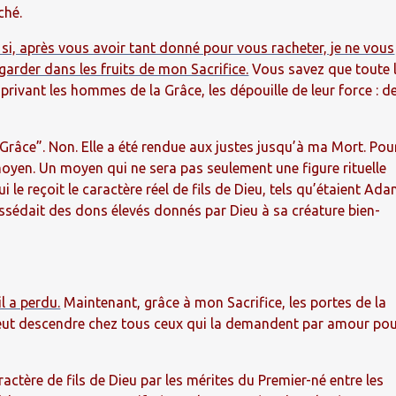
ché.
i, après vous avoir tant donné pour vous racheter, je ne vous
arder dans les fruits de mon Sacrifice.
Vous savez que toute 
n privant les hommes de la Grâce, les dépouille de leur force : d
 Grâce”. Non. Elle a été rendue aux justes jusqu’à ma Mort. Pou
 moyen. Un moyen qui ne sera pas seulement une figure rituelle
 le reçoit le caractère réel de fils de Dieu, tels qu’étaient Ad
possédait des dons élevés donnés par Dieu à sa créature bien-
l a perdu.
Maintenant, grâce à mon Sacrifice, les portes de la
peut descendre chez tous ceux qui la demandent par amour po
actère de fils de Dieu par les mérites du Premier-né entre les