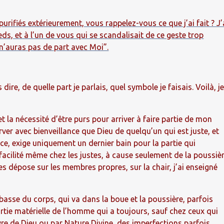
purifiés extérieurement, vous rappelez-vous ce que j’ai fait ? J’
pieds, et à l’un de vous qui se scandalisait de ce geste trop
tu n’auras pas de part avec Moi”.
ire, de quelle part je parlais, quel symbole je faisais. Voilà, j
et la nécessité d’être purs pour arriver à faire partie de mon
ver avec bienveillance que Dieu de quelqu’un qui est juste, et
nce, exige uniquement un dernier bain pour la partie qui
 facilité même chez les justes, à cause seulement de la poussiè
s dépose sur les membres propres, sur la chair, j’ai enseigné
us basse du corps, qui va dans la boue et la poussière, parfois
partie matérielle de l’homme qui a toujours, sauf chez ceux qui
re de Dieu ou par Nature Divine, des imperfections parfois