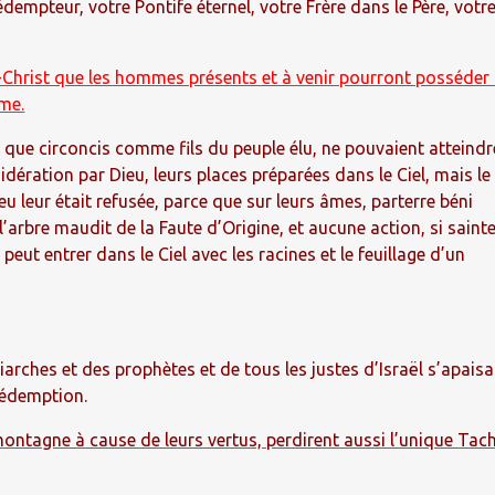
dempteur, votre Pontife éternel, votre Frère dans le Père, votr
s-Christ que les hommes présents et à venir pourront posséder 
mme.
en que circoncis comme fils du peuple élu, ne pouvaient atteindr
idération par Dieu, leurs places préparées dans le Ciel, mais le
ieu leur était refusée, parce que sur leurs âmes, parterre béni
i l’arbre maudit de la Faute d’Origine, et aucune action, si saint
e peut entrer dans le Ciel avec les racines et le feuillage d’un
iarches et des prophètes et de tous les justes d’Israël s’apaisa
Rédemption.
ontagne à cause de leurs vertus, perdirent aussi l’unique Tac