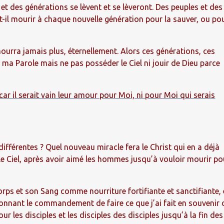
t des générations se lèvent et se lèveront. Des peuples et des
ut-il mourir à chaque nouvelle génération pour la sauver, ou po
 mourra jamais plus, éternellement. Alors ces générations, ces
 ma Parole mais ne pas posséder le Ciel ni jouir de Dieu parce
car il serait vain leur amour pour Moi, ni pour Moi qui serais
ifférentes ? Quel nouveau miracle fera le Christ qui en a déjà
 le Ciel, après avoir aimé les hommes jusqu’à vouloir mourir po
Corps et son Sang comme nourriture fortifiante et sanctifiante, 
nnant le commandement de faire ce que j’ai fait en souvenir 
les disciples et les disciples des disciples jusqu’à la fin des