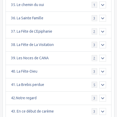
35. Le chemin du oui
1
36. La Sainte Famille
3
37. La Fête de L'Epiphanie
2
38. La Fête de La Visitation
3
39. Les Noces de CANA
2
40. La Fête-Dieu
3
41. La Brebis perdue
5
42.Notre regard
3
43. En ce début de carème
3