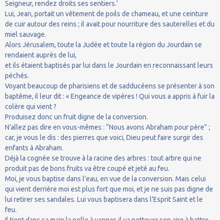
Seigneur, rendez droits ses sentiers.’
Lui, Jean, portait un vêtement de poils de chameau, et une ceinture
de cuir autour des reins ; il avait pour nourriture des sauterelles et du
miel sauvage.
Alors Jérusalem, toute la Judée et toute la région du Jourdain se
rendaient auprès de lui,
et ils étaient baptisés par lui dans le Jourdain en reconnaissant leurs
péchés.
Voyant beaucoup de pharisiens et de sadducéens se présenter à son
baptême, il leur dit : « Engeance de vipères ! Qui vous a appris à fuir la
colère qui vient ?
Produisez donc un fruit digne de la conversion.
N’allez pas dire en vous-mêmes : “Nous avons Abraham pour père” ;
car, je vous le dis : des pierres que voici, Dieu peut faire surgir des
enfants à Abraham.
Déjà la cognée se trouve à la racine des arbres : tout arbre qui ne
produit pas de bons fruits va être coupé et jeté au feu.
Moi, je vous baptise dans l’eau, en vue de la conversion. Mais celui
qui vient derrière moi est plus fort que moi, et je ne suis pas digne de
lui retirer ses sandales. Lui vous baptisera dans l’Esprit Saint et le
feu.
Il tient dans sa main la pelle à vanner, il va nettoyer son aire à battre