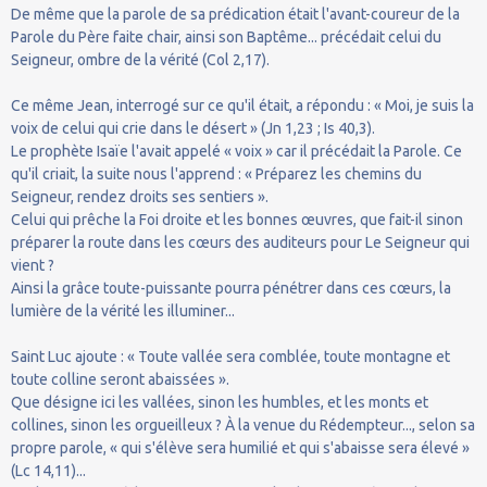
De même que la parole de sa prédication était l'avant-coureur de la
Parole du Père faite chair, ainsi son Baptême... précédait celui du
Seigneur, ombre de la vérité (Col 2,17).
Ce même Jean, interrogé sur ce qu'il était, a répondu : « Moi, je suis la
voix de celui qui crie dans le désert » (Jn 1,23 ; Is 40,3).
Le prophète Isaïe l'avait appelé « voix » car il précédait la Parole. Ce
qu'il criait, la suite nous l'apprend : « Préparez les chemins du
Seigneur, rendez droits ses sentiers ».
Celui qui prêche la Foi droite et les bonnes œuvres, que fait-il sinon
préparer la route dans les cœurs des auditeurs pour Le Seigneur qui
vient ?
Ainsi la grâce toute-puissante pourra pénétrer dans ces cœurs, la
lumière de la vérité les illuminer...
Saint Luc ajoute : « Toute vallée sera comblée, toute montagne et
toute colline seront abaissées ».
Que désigne ici les vallées, sinon les humbles, et les monts et
collines, sinon les orgueilleux ? À la venue du Rédempteur..., selon sa
propre parole, « qui s'élève sera humilié et qui s'abaisse sera élevé »
(Lc 14,11)...