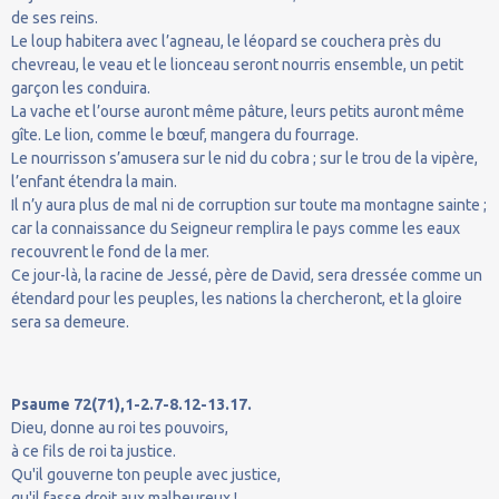
de ses reins.
Le loup habitera avec l’agneau, le léopard se couchera près du
chevreau, le veau et le lionceau seront nourris ensemble, un petit
garçon les conduira.
La vache et l’ourse auront même pâture, leurs petits auront même
gîte. Le lion, comme le bœuf, mangera du fourrage.
Le nourrisson s’amusera sur le nid du cobra ; sur le trou de la vipère,
l’enfant étendra la main.
Il n’y aura plus de mal ni de corruption sur toute ma montagne sainte ;
car la connaissance du Seigneur remplira le pays comme les eaux
recouvrent le fond de la mer.
Ce jour-là, la racine de Jessé, père de David, sera dressée comme un
étendard pour les peuples, les nations la chercheront, et la gloire
sera sa demeure.
Psaume 72(71),1-2.7-8.12-13.17.
Dieu, donne au roi tes pouvoirs,
à ce fils de roi ta justice.
Qu'il gouverne ton peuple avec justice,
qu'il fasse droit aux malheureux !