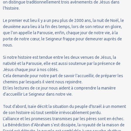
on distingue traditionnellement trois avènements de Jésus dans
l’histoire.
Le premier eut lieu il y a un peu plus de 2000 ans, la nuit de Noël, le
deuxième aura lieu à la fin des temps, lors de son retour en gloire,
que l’on appelle la Parousie, enfin, chaque jour de notre vie, à la
porte de notre cœur, le Seigneur frappe pour demeurer auprès de
nous.
Si notre histoire est tendue entre les deux venues de Jésus, la
nativité et la Parousie, elle est aussi soutenue par la présence de
Jésus chaque jour à nos côtés.
Cela demande pour notre part de savoir l’accueillir, de préparer les
chemins par lesquels il vient nous rejoindre.
Et les lectures de ce jour nous aident à comprendre la manière
d’accueillir Le Seigneur dans notre vie.
Tout d’abord, Isaïe décrit la situation du peuple d’Israël à un moment
de son histoire où tout semble irrévocablement perdu.
L’alliance et les promesses transmises par les pères sont en échec.
La Bénédiction d’Abraham s’est dissipée, la royauté de la maison de
David est détruite, le peuple est semblable à une souche abattue.