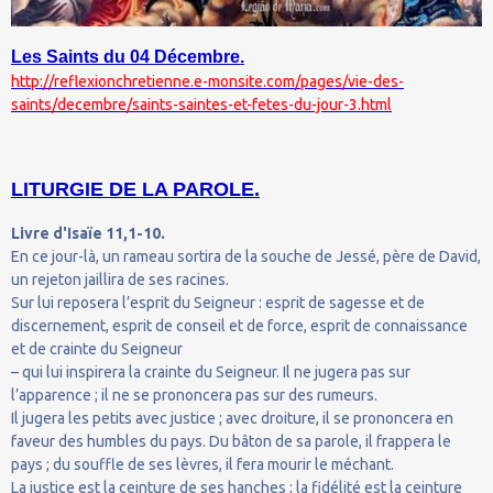
Les Saints du 04 Décembre.
http://reflexionchretienne.e-monsite.com/pages/vie-des-
saints/decembre/saints-saintes-et-fetes-du-jour-3.html
LITURGIE DE LA PAROLE.
Livre d'Isaïe 11,1-10.
En ce jour-là, un rameau sortira de la souche de Jessé, père de David,
un rejeton jaillira de ses racines.
Sur lui reposera l’esprit du Seigneur : esprit de sagesse et de
discernement, esprit de conseil et de force, esprit de connaissance
et de crainte du Seigneur
– qui lui inspirera la crainte du Seigneur. Il ne jugera pas sur
l’apparence ; il ne se prononcera pas sur des rumeurs.
Il jugera les petits avec justice ; avec droiture, il se prononcera en
faveur des humbles du pays. Du bâton de sa parole, il frappera le
pays ; du souffle de ses lèvres, il fera mourir le méchant.
La justice est la ceinture de ses hanches ; la fidélité est la ceinture