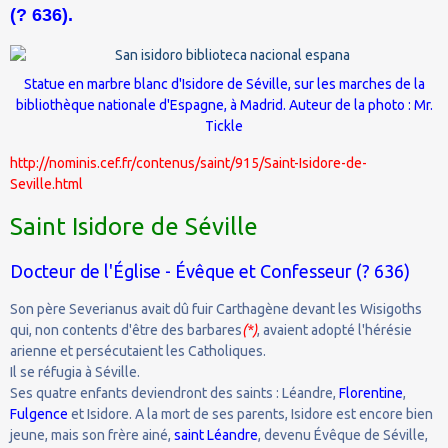
(? 636).
Statue en marbre blanc d'Isidore de Séville, sur les marches de la
bibliothèque nationale d'Espagne
, à
Madrid
. Auteur de la photo :
Mr.
Tickle
http://nominis.cef.fr/contenus/saint/915/Saint-Isidore-de-
Seville.html
Saint Isidore de Séville
Docteur de l'Église - Évêque et Confesseur (? 636)
Son père Severianus avait dû fuir Carthagène devant les Wisigoths
qui, non contents d'être des barbares
(*)
, avaient adopté l'hérésie
arienne et persécutaient les Catholiques.
Il se réfugia à Séville.
Ses quatre enfants deviendront des saints : Léandre,
Florentine
,
Fulgence
et Isidore. A la mort de ses parents, Isidore est encore bien
jeune, mais son frère ainé,
saint Léandre
, devenu Évêque de Séville,