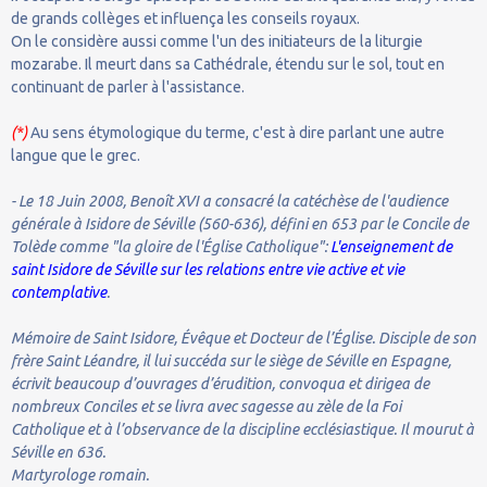
de grands collèges et influença les conseils royaux.
On le considère aussi comme l'un des initiateurs de la liturgie
mozarabe. Il meurt dans sa Cathédrale, étendu sur le sol, tout en
continuant de parler à l'assistance.
(*)
Au sens étymologique du terme, c'est à dire parlant une autre
langue que le grec.
- Le 18 Juin 2008, Benoît XVI a consacré la catéchèse de l'audience
générale à Isidore de Séville (560-636), défini en 653 par le Concile de
Tolède comme "la gloire de l'Église Catholique":
L'enseignement de
saint Isidore de Séville sur les relations entre vie active et vie
contemplative
.
Mémoire de Saint Isidore, Évêque et Docteur de l’Église. Disciple de son
frère Saint Léandre, il lui succéda sur le siège de Séville en Espagne,
écrivit beaucoup d’ouvrages d’érudition, convoqua et dirigea de
nombreux Conciles et se livra avec sagesse au zèle de la Foi
Catholique et à l’observance de la discipline ecclésiastique. Il mourut à
Séville en 636.
Martyrologe romain.