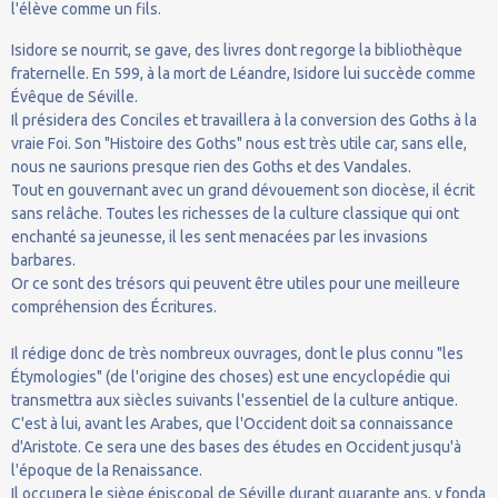
l'élève comme un fils.
Isidore se nourrit, se gave, des livres dont regorge la bibliothèque
fraternelle. En 599, à la mort de Léandre, Isidore lui succède comme
Évêque de Séville.
Il présidera des Conciles et travaillera à la conversion des Goths à la
vraie Foi. Son "Histoire des Goths" nous est très utile car, sans elle,
nous ne saurions presque rien des Goths et des Vandales.
Tout en gouvernant avec un grand dévouement son diocèse, il écrit
sans relâche. Toutes les richesses de la culture classique qui ont
enchanté sa jeunesse, il les sent menacées par les invasions
barbares.
Or ce sont des trésors qui peuvent être utiles pour une meilleure
compréhension des Écritures.
Il rédige donc de très nombreux ouvrages, dont le plus connu "les
Étymologies" (de l'origine des choses) est une encyclopédie qui
transmettra aux siècles suivants l'essentiel de la culture antique.
C'est à lui, avant les Arabes, que l'Occident doit sa connaissance
d'Aristote. Ce sera une des bases des études en Occident jusqu'à
l'époque de la Renaissance.
Il occupera le siège épiscopal de Séville durant quarante ans, y fonda