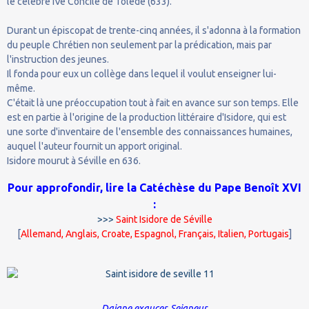
le célèbre IVe Concile de Tolède (633).
Durant un épiscopat de trente-cinq années, il s'adonna à la formation
du peuple Chrétien non seulement par la prédication, mais par
l'instruction des jeunes.
Il fonda pour eux un collège dans lequel il voulut enseigner lui-
même.
C'était là une préoccupation tout à fait en avance sur son temps. Elle
est en partie à l'origine de la production littéraire d'Isidore, qui est
une sorte d'inventaire de l'ensemble des connaissances humaines,
auquel l'auteur fournit un apport original.
Isidore mourut à Séville en 636.
Pour approfondir, lire la Catéchèse du Pape Benoît XVI
:
>>>
Saint Isidore de Séville
[
Allemand
,
Anglais
,
Croate
,
Espagnol
,
Français
,
Italien
,
Portugais
]
Daigne exaucer, Seigneur,