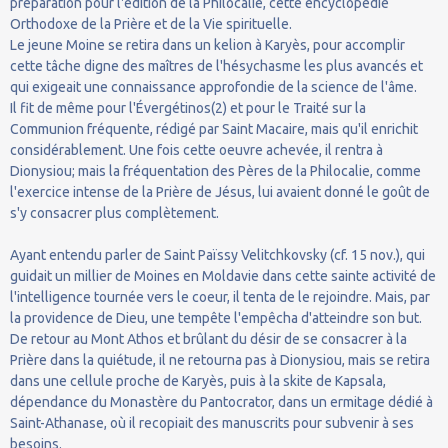
préparation pour l'édition de la Philocalie, cette encyclopédie
Orthodoxe de la Prière et de la Vie spirituelle.
Le jeune Moine se retira dans un kelion à Karyès, pour accomplir
cette tâche digne des maîtres de l'hésychasme les plus avancés et
qui exigeait une connaissance approfondie de la science de l'âme.
Il fit de même pour l'Évergétinos(2) et pour le Traité sur la
Communion fréquente, rédigé par Saint Macaire, mais qu'il enrichit
considérablement. Une fois cette oeuvre achevée, il rentra à
Dionysiou; mais la fréquentation des Pères de la Philocalie, comme
l'exercice intense de la Prière de Jésus, lui avaient donné le goût de
s'y consacrer plus complètement.
Ayant entendu parler de Saint Païssy Velitchkovsky (cf. 15 nov.), qui
guidait un millier de Moines en Moldavie dans cette sainte activité de
l'intelligence tournée vers le coeur, il tenta de le rejoindre. Mais, par
la providence de Dieu, une tempête l'empêcha d'atteindre son but.
De retour au Mont Athos et brûlant du désir de se consacrer à la
Prière dans la quiétude, il ne retourna pas à Dionysiou, mais se retira
dans une cellule proche de Karyès, puis à la skite de Kapsala,
dépendance du Monastère du Pantocrator, dans un ermitage dédié à
Saint-Athanase, où il recopiait des manuscrits pour subvenir à ses
besoins.