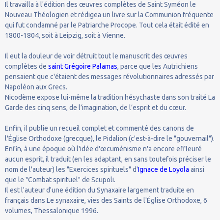
Il travailla à l'édition des œuvres complètes de Saint Syméon le
Nouveau Théologien et rédigea un livre sur la Communion fréquente
qui fut condamné par le Patriarche Procope. Tout cela était édité en
1800-1804, soit à Leipzig, soit à Vienne.
Il eut la douleur de voir détruit tout le manuscrit des œuvres
complètes de
saint Grégoire Palamas
, parce que les Autrichiens
pensaient que c'étaient des messages révolutionnaires adressés par
Napoléon aux Grecs.
Nicodème expose lui-même la tradition hésychaste dans son traité La
Garde des cinq sens, de l’imagination, de l’esprit et du cœur.
Enfin, il publie un recueil complet et commenté des canons de
l'Église Orthodoxe (grecque), le Pidalion (c'est-à-dire le "gouvernail").
Enfin, à une époque où l'idée d'œcuménisme n'a encore effleuré
aucun esprit, il traduit (en les adaptant, en sans toutefois préciser le
nom de l'auteur) les "Exercices spirituels" d'
Ignace de Loyola
ainsi
que le "Combat spirituel" de Scupoli.
Il est l'auteur d'une édition du Synaxaire largement traduite en
français dans Le synaxaire, vies des Saints de l'Église Orthodoxe, 6
volumes, Thessalonique 1996.