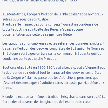
l’Athos, par le Patriarche Athénagoras Ier, en 1955.
Au Mont-Athos, il prépara l'édition de la "Philocalie" et de nombreux
autres ouvrages de spiritualité.
Il rédigea "le manuel des bons conseils", qui est un condensé de
toute la doctrine spirituelle des Pères, n'ayant aucune
documentation que celle de sa mémoire fidèle.
Les citations sont nombreuses et les références données exactes. Il
travailla à l'édition des oeuvres complètes de St Syméon le Nouveau
Théologien et rédigea un livre sur la communion fréquente qui fut
condamné par le patriarche Procope.
Tout cela était édité en 1800-1804, soit à Leipzig, soit à Vienne. Il eut
la douleur de voir détruit tout le manuscrit des oeuvres complètes
de St Grégoire Palamas, parce que les Autrichiens pensaient que
c'étaient des messages révolutionnaires adressés par Napoléon aux
Grecs.
Nicodème expose lui-même la tradition hésychaste dans son traité La
Garde des cinq sens, de l’imagination, de l’esprit et du cœur.