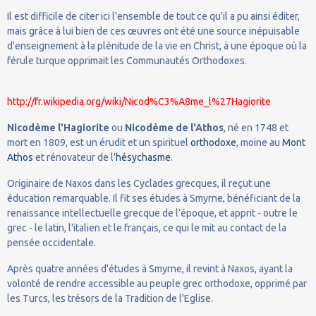
Il est difficile de citer ici l'ensemble de tout ce qu'il a pu ainsi éditer,
mais grâce à lui bien de ces œuvres ont été une source inépuisable
d'enseignement à la plénitude de la vie en Christ, à une époque où la
férule turque opprimait les Communautés Orthodoxes.
http://fr.wikipedia.org/wiki/Nicod%C3%A8me_l%27Hagiorite
Nicodème l'Hagiorite
ou
Nicodème de l'Athos
, né en 1748 et
mort en 1809, est un érudit et un spirituel
orthodoxe
, moine au
Mont
Athos
et rénovateur de l'
hésychasme
.
Originaire de Naxos dans les Cyclades grecques, il reçut une
éducation remarquable. Il fit ses études à Smyrne, bénéficiant de la
renaissance intellectuelle grecque de l’époque, et apprit - outre le
grec - le latin, l'italien et le français, ce qui le mit au contact de la
pensée occidentale.
Après quatre années d'études à Smyrne, il revint à Naxos, ayant la
volonté de rendre accessible au peuple grec orthodoxe, opprimé par
les Turcs, les trésors de la Tradition de l'Eglise.