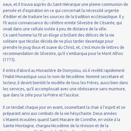
eaux, et il trouva auprès du Saint Hiérarque une pleine communion de
pensée et d'aspiration en ce qui concernait la nécessité urgente
d'éditer et de traduire les sources de la tradition ecclésiastique. Il y
fit aussi connaissance du célèbre ermite Silvestre de Césarée, qui
vivait dans une cellule isolée à peu de distance de la ville.
Ce saint homme lui fit un éloge si brûlant des délices de la vie
solitaire que Nicolas décida de ne plus tarder davantage pour
prendre le joug doux et suave du Christ, et, c'est muni de lettres de
recommandation de Silvestre, qu'il s'embarqua pour le Mont Athos
(1775).
Il entra d'abord au Monastère de Dionysiou, où il revêtit rapidement
l'Habit Monastique sous le nom de Nicodème. Nommé secrétaire et
lecteur, il devint bientôt le modèle de tous les Frères, aussi bien dans
les services, qu'il accomplissait avec une obéissance sans murmure,
que dans le zèle pour la Prière et l'ascèse.
Il se tendait chaque jour en avant, soumettant la chair à l'esprit et se
préparant ainsi aux combats de la vie hésychaste. Deux années
s'étaient écoulées quand Saint Macaire de Corinthe, en visite à la
Sainte Montagne, chargea Nicodème de la révision et de la