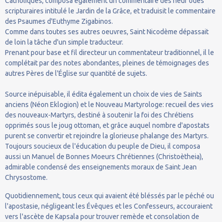
Catholiques, composa également un commentaire des neuf odes
scripturaires intitulé le Jardin de la Grâce, et traduisit le commentaire
des Psaumes d'Euthyme Zigabinos.
Comme dans toutes ses autres oeuvres, Saint Nicodème dépassait
de loin la tâche d'un simple traducteur.
Prenant pour base et fil directeur un commentateur traditionnel, il le
complétait par des notes abondantes, pleines de témoignages des
autres Pères de l'Église sur quantité de sujets.
Source inépuisable, il édita également un choix de vies de Saints
anciens (Néon Eklogion) et le Nouveau Martyrologe: recueil des vies
des nouveaux-Martyrs, destiné à soutenir la foi des Chrétiens
opprimés sous le joug ottoman, et grâce auquel nombre d'apostats
purent se convertir et rejoindre la glorieuse phalange des Martyrs.
Toujours soucieux de l'éducation du peuple de Dieu, il composa
aussi un Manuel de Bonnes Moeurs Chrétiennes (Christoètheia),
admirable condensé des enseignements moraux de Saint Jean
Chrysostome.
Quotidiennement, tous ceux qui avaient été bléssés par le péché ou
l'apostasie, négligeant les Évêques et les Confesseurs, accouraient
vers l'ascète de Kapsala pour trouver remède et consolation de