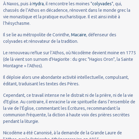
À Naxos, puis à
Hydra
, il rencontre les moines "
colyvades
", qui,
chassés de l’Athos en décadence, rénovent dans le monde grec la
vie monastique et la pratique eucharistique. Il est ainsi initié à
l’hésychasme.
Il se lie au métropolite de Corinthe,
Macaire
, défenseur des
colyvades et rénovateur de la tradition.
Le renouveau reflue sur l’Athos, où Nicodème devient moine en 1775
(de là vient son surnom d’Hagiorite : du grec "Hagios Oron", la Sainte
Montagne = l'Athos).
Il déploie alors une abondante activité intellectuelle, compulsant,
éditant, traduisant les textes des Pères.
Cependant, ce travail intense ne le distrait ni de la prière, ni de la vie
d'Eglise. Au contraire, il enracine la vie spirituelle dans l’ensemble de
la vie de l’Église, commentant les Écritures, recommandant la
communion fréquente, la diction à haute voix des prières secrètes
pendant la liturgie.
Nicodème a été Canonisé, à la demande de la Grande Laure de