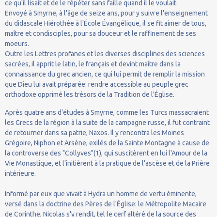
ce qu'il lisait et de le répéter sans faille quand il le voulait.
Envoyé à Smyrne, à l'âge de seize ans, pour y suivre l'enseignement
du didascale Hiérothée à l'École Évangélique, il se fit aimer de tous,
maître et condisciples, pour sa douceur et le raffinement de ses
moeurs.
Outre les Lettres profanes et les diverses disciplines des sciences
sacrées, il apprit le latin, le français et devint maître dans la
connaissance du grec ancien, ce qui lui permit de remplir la mission
que Dieu lui avait préparée: rendre accessible au peuple grec
orthodoxe opprimé les trésors de la Tradition de l'Église.
Après quatre ans d'études à Smyrne, comme les Turcs massacraient
les Grecs de la région à la suite de la campagne russe, il fut contraint
de retourner dans sa patrie, Naxos. Il y rencontra les Moines
Grégoire, Niphon et Arsène, exilés de la Sainte Montagne à cause de
la controverse des "Collyves"(1), qui suscitèrent en lui l'Amour de la
Vie Monastique, et l'initièrent à la pratique de l'ascèse et de la Prière
intérieure.
Informé par eux que vivait à Hydra un homme de vertu éminente,
versé dans la doctrine des Pères de l'Église: le Métropolite Macaire
de Corinthe, Nicolas s'y rendit, tel le cerf altéré de la source des