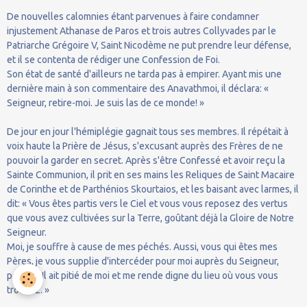
De nouvelles calomnies étant parvenues à faire condamner
injustement Athanase de Paros et trois autres Collyvades par le
Patriarche Grégoire V, Saint Nicodème ne put prendre leur défense,
et il se contenta de rédiger une Confession de Foi.
Son état de santé d'ailleurs ne tarda pas à empirer. Ayant mis une
dernière main à son commentaire des Anavathmoi, il déclara: «
Seigneur, retire-moi. Je suis las de ce monde! »
De jour en jour l'hémiplégie gagnait tous ses membres. Il répétait à
voix haute la Prière de Jésus, s'excusant auprès des Frères de ne
pouvoir la garder en secret. Après s'être Confessé et avoir reçu la
Sainte Communion, il prit en ses mains les Reliques de Saint Macaire
de Corinthe et de Parthénios Skourtaios, et les baisant avec larmes, il
dit: « Vous êtes partis vers le Ciel et vous vous reposez des vertus
que vous avez cultivées sur la Terre, goûtant déjà la Gloire de Notre
Seigneur.
Moi, je souffre à cause de mes péchés. Aussi, vous qui êtes mes
Pères, je vous supplie d'intercéder pour moi auprès du Seigneur,
pour qu'Il ait pitié de moi et me rende digne du lieu où vous vous
trouvez. »