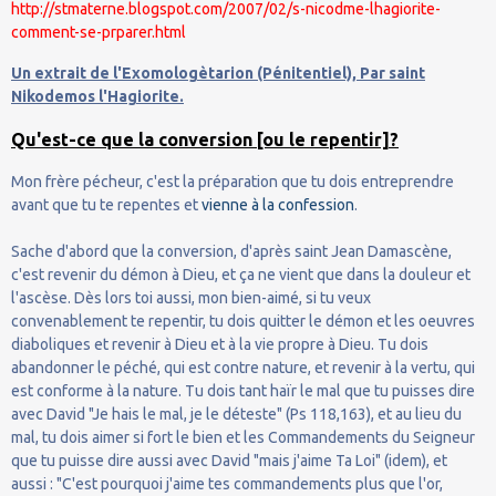
http://stmaterne.blogspot.com/2007/02/s-nicodme-lhagiorite-
comment-se-prparer.html
Un extrait de l'Exomologètarion (Pénitentiel), Par saint
Nikodemos l'Hagiorite.
Qu'est-ce que la conversion [ou le repentir]?
Mon frère pécheur, c'est la préparation que tu dois entreprendre
avant que tu te repentes et
vienne à la confession
.
Sache d'abord que la conversion, d'après saint Jean Damascène,
c'est revenir du démon à Dieu, et ça ne vient que dans la douleur et
l'ascèse. Dès lors toi aussi, mon bien-aimé, si tu veux
convenablement te repentir, tu dois quitter le démon et les oeuvres
diaboliques et revenir à Dieu et à la vie propre à Dieu. Tu dois
abandonner le péché, qui est contre nature, et revenir à la vertu, qui
est conforme à la nature. Tu dois tant haïr le mal que tu puisses dire
avec David "Je hais le mal, je le déteste" (Ps 118,163), et au lieu du
mal, tu dois aimer si fort le bien et les Commandements du Seigneur
que tu puisse dire aussi avec David "mais j'aime Ta Loi" (idem), et
aussi : "C'est pourquoi j'aime tes commandements plus que l'or,