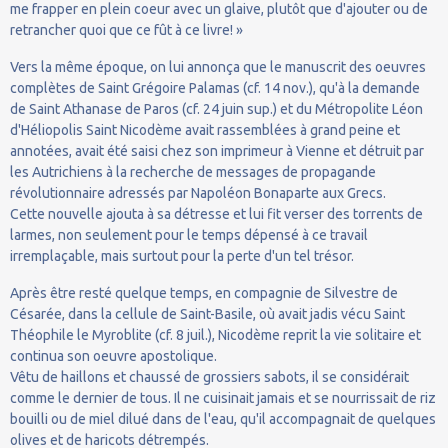
me frapper en plein coeur avec un glaive, plutôt que d'ajouter ou de
retrancher quoi que ce fût à ce livre! »
Vers la même époque, on lui annonça que le manuscrit des oeuvres
complètes de Saint Grégoire Palamas (cf. 14 nov.), qu'à la demande
de Saint Athanase de Paros (cf. 24 juin sup.) et du Métropolite Léon
d'Héliopolis Saint Nicodème avait rassemblées à grand peine et
annotées, avait été saisi chez son imprimeur à Vienne et détruit par
les Autrichiens à la recherche de messages de propagande
révolutionnaire adressés par Napoléon Bonaparte aux Grecs.
Cette nouvelle ajouta à sa détresse et lui fit verser des torrents de
larmes, non seulement pour le temps dépensé à ce travail
irremplaçable, mais surtout pour la perte d'un tel trésor.
Après être resté quelque temps, en compagnie de Silvestre de
Césarée, dans la cellule de Saint-Basile, où avait jadis vécu Saint
Théophile le Myroblite (cf. 8 juil.), Nicodème reprit la vie solitaire et
continua son oeuvre apostolique.
Vêtu de haillons et chaussé de grossiers sabots, il se considérait
comme le dernier de tous. Il ne cuisinait jamais et se nourrissait de riz
bouilli ou de miel dilué dans de l'eau, qu'il accompagnait de quelques
olives et de haricots détrempés.