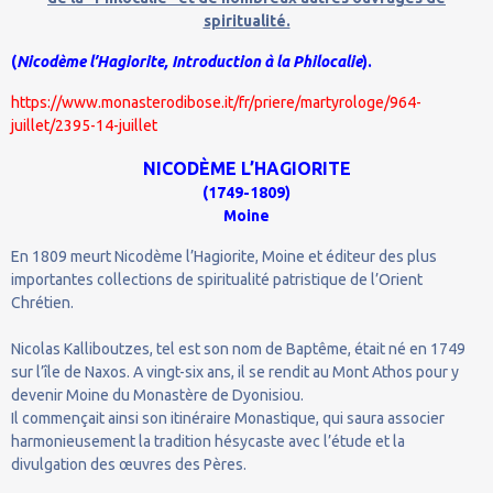
spiritualité.
(
Nicodème l’Hagiorite, Introduction à la Philocalie
).
https://www.monasterodibose.it/fr/priere/martyrologe/964-
juillet/2395-14-juillet
NICODÈME L’HAGIORITE
(1749-1809)
Moine
En 1809 meurt Nicodème l’Hagiorite, Moine et éditeur des plus
importantes collections de spiritualité patristique de l’Orient
Chrétien.
Nicolas Kalliboutzes, tel est son nom de Baptême, était né en 1749
sur l’île de Naxos. A vingt-six ans, il se rendit au Mont Athos pour y
devenir Moine du Monastère de Dyonisiou.
Il commençait ainsi son itinéraire Monastique, qui saura associer
harmonieusement la tradition hésycaste avec l’étude et la
divulgation des œuvres des Pères.