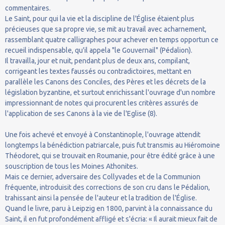
commentaires.
Le Saint, pour qui la vie et la discipline de l'Église étaient plus
précieuses que sa propre vie, se mit au travail avec acharnement,
rassemblant quatre calligraphes pour achever en temps opportun ce
recueil indispensable, qu'il appela "le Gouvernail" (Pédalion).
Il travailla, jour et nuit, pendant plus de deux ans, compilant,
corrigeant les textes faussés ou contradictoires, mettant en
parallèle les Canons des Conciles, des Pères et les décrets de la
législation byzantine, et surtout enrichissant l'ouvrage d'un nombre
impressionnant de notes qui procurent les critères assurés de
l'application de ses Canons à la vie de l'Eglise (8).
Une fois achevé et envoyé à Constantinople, l'ouvrage attendit
longtemps la bénédiction patriarcale, puis fut transmis au Hiéromoine
Théodoret, qui se trouvait en Roumanie, pour être édité grâce à une
souscription de tous les Moines Athonites.
Mais ce dernier, adversaire des Collyvades et de la Communion
fréquente, introduisit des corrections de son cru dans le Pédalion,
trahissant ainsi la pensée de l'auteur et la tradition de l'Église.
Quand le livre, paru à Leipzig en 1800, parvint à la connaissance du
Saint, il en fut profondément affligé et s'écria: « Il aurait mieux fait de