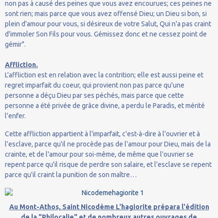
non pas à causé des peines que vous avez encourues; ces peines ne
sont rien; mais parce que vous avez offensé Dieu; un Dieu si bon, si
plein d'amour pour vous, si désireux de votre Salut, Qui n'a pas craint
d'immoler Son Fils pour vous. Gémissez donc et ne cessez point de
gémir".
Affliction.
L'affliction est en relation avec la contrition; elle est aussi peine et
regret imparfait du coeur, qui provient non pas parce qu'une
personne a déçu Dieu par ses péchés, mais parce que cette
personne a été privée de grâce divine, a perdu le Paradis, et mérité
l'enfer.
Cette affliction appartient à l'imparfait, c'est-à-dire à l'ouvrier et à
l'esclave, parce qu'il ne procède pas de l'amour pour Dieu, mais de la
crainte, et de l'amour pour soi-même, de même que l'ouvrier se
repent parce qu'il risque de perdre son salaire, et l'esclave se repent
parce qu'il craint la punition de son maître…
Au Mont-Athos, Saint Nicodème L'hagiorite prépara l'édition
de la "Philocalie" et de nombreux autres ouvrages de