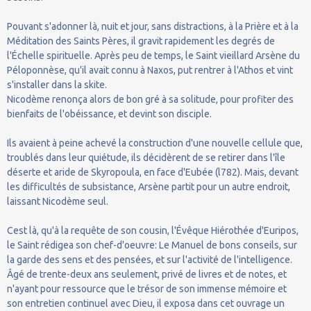
Pouvant s'adonner là, nuit et jour, sans distractions, à la Prière et à la
Méditation des Saints Pères, il gravit rapidement les degrés de
l'Échelle spirituelle. Après peu de temps, le Saint vieillard Arsène du
Péloponnèse, qu'il avait connu à Naxos, put rentrer à l'Athos et vint
s'installer dans la skite.
Nicodème renonça alors de bon gré à sa solitude, pour profiter des
bienfaits de l'obéissance, et devint son disciple.
Ils avaient à peine achevé la construction d'une nouvelle cellule que,
troublés dans leur quiétude, ils décidèrent de se retirer dans l'île
déserte et aride de Skyropoula, en face d'Eubée (l782). Mais, devant
les difficultés de subsistance, Arsène partit pour un autre endroit,
laissant Nicodème seul.
Cest là, qu'à la requête de son cousin, l'Évêque Hiérothée d'Euripos,
le Saint rédigea son chef-d'oeuvre: Le Manuel de bons conseils, sur
la garde des sens et des pensées, et sur l'activité de l'intelligence.
Âgé de trente-deux ans seulement, privé de livres et de notes, et
n'ayant pour ressource que le trésor de son immense mémoire et
son entretien continuel avec Dieu, il exposa dans cet ouvrage un