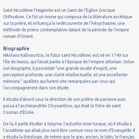
Saint Nicodème l'Hagiorite est un Saint de l'Église Grecque
Orthodoxe. Ce fut un moine qui composa de la littérature ascétique
sur la prière, et influença la redécouverte de l'hésychasme, une
méthode de prière contemplative datant de la période de l'empire
romain d'Orient.
Biographie
Nikolaos Kallivourtsis, le futur saint Nicodème, est né en 1749 sur
l'île de Naxos, qui faisait partie à l'époque de l'empire ottoman. Selon
son biographe, il possédait "une grande acuité d'esprit, une
perception profonde, une clarté intellectuelle, et une excellente
mémoire," qualités qui furent vite remarquées par ceux qui
l'accompagnèrent dans son étude.
Il étudia d'abord sous la direction de son prêtre de paroisse puis
passa à l'archimandrite Chrysanthos, qui était le frère de saint
Cosmas d'Étolie.
De là, il partit étudier à Smyrne, l'actuelle Izmir turque, où il étudia à
l'académie qui allait plus tard être connue sous le nom d'Evangeliki. Il
y étudia la théologie, de même que le grec ancien, le latin, le français