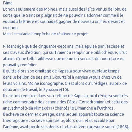
l'âme.
Et non seulement des Moines, mais aussi des laïcs venus de loin, de
sorte que le Saint se plaignait de ne pouvoir s'adonner comme il le
voulait à la Prière et souhaitait gagner de nouveau un lieu désert et
inconnu.
Mais la maladie l'empêcha de réaliser ce projet.
N'étant âgé que de cinquante-sept ans, mais épuisé par l'ascèse et
ses travaux d'édition, qui suffiraient à remplir une bibliothèque, il fut
atteint d'une telle faiblesse que même un surcroît de nourriture ne
pouvait y remédier.
Il quitta alors son ermitage de Kapsala pour vivre quelque temps
dans le kellion de ses amis Skourtaïoi à Karyès(9) puis chez un de
leurs voisins, Moine iconographe. C'est alors qu'il rédigea, au prix de
deux ans de travail, le Synaxaire(10).
Il retourna ensuite dans son kellion de Kapsala, où il rédigea son très
riche commentaire des canons des Fêtes (Eortodromion) et celui des
anavathmoi (Néa Klimax)(11) chantés le Dimanche à l'Orthros .
Il acheva ce dernier ouvrage, dans lequel apparaît toute sa science
théologique et sa sève spirituelle, alors qu'il était accablé par
l'anémie, avait perdu ses dents et était devenu presque sourd (1808).