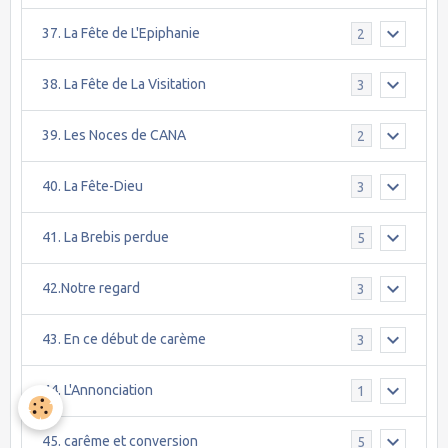
37. La Fête de L'Epiphanie
2
38. La Fête de La Visitation
3
39. Les Noces de CANA
2
40. La Fête-Dieu
3
41. La Brebis perdue
5
42.Notre regard
3
43. En ce début de carème
3
44. L'Annonciation
1
45. carême et conversion
5