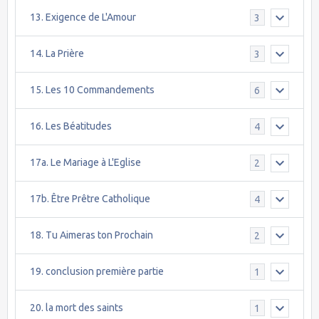
13. Exigence de L'Amour
3
14. La Prière
3
15. Les 10 Commandements
6
16. Les Béatitudes
4
17a. Le Mariage à L'Eglise
2
17b. Être Prêtre Catholique
4
18. Tu Aimeras ton Prochain
2
19. conclusion première partie
1
20. la mort des saints
1