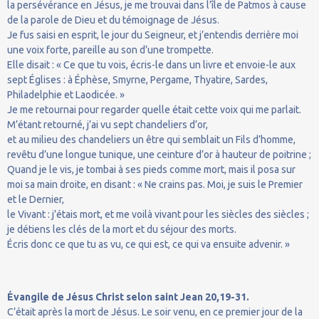
la persévérance en Jésus, je me trouvai dans l’île de Patmos à cause
de la parole de Dieu et du témoignage de Jésus.
Je fus saisi en esprit, le jour du Seigneur, et j’entendis derrière moi
une voix forte, pareille au son d’une trompette.
Elle disait : « Ce que tu vois, écris-le dans un livre et envoie-le aux
sept Églises : à Éphèse, Smyrne, Pergame, Thyatire, Sardes,
Philadelphie et Laodicée. »
Je me retournai pour regarder quelle était cette voix qui me parlait.
M’étant retourné, j’ai vu sept chandeliers d’or,
et au milieu des chandeliers un être qui semblait un Fils d’homme,
revêtu d’une longue tunique, une ceinture d’or à hauteur de poitrine ;
Quand je le vis, je tombai à ses pieds comme mort, mais il posa sur
moi sa main droite, en disant : « Ne crains pas. Moi, je suis le Premier
et le Dernier,
le Vivant : j’étais mort, et me voilà vivant pour les siècles des siècles ;
je détiens les clés de la mort et du séjour des morts.
Écris donc ce que tu as vu, ce qui est, ce qui va ensuite advenir. »
Évangile de Jésus Christ selon saint Jean 20,19-31.
C’était après la mort de Jésus. Le soir venu, en ce premier jour de la