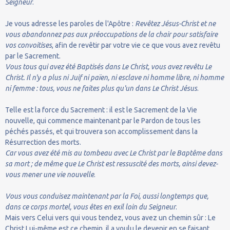
Seigneur
.
Je vous adresse les paroles de l'Apôtre :
Revêtez Jésus-Christ et ne
vous abandonnez pas aux préoccupations de la chair pour satisfaire
vos convoitises
, afin de revêtir par votre vie ce que vous avez revêtu
par le Sacrement.
Vous tous qui avez été Baptisés dans Le Christ, vous avez revêtu Le
Christ. Il n'y a plus ni Juif ni païen, ni esclave ni homme libre, ni homme
ni femme : tous, vous ne faites plus qu'un dans Le Christ Jésus
.
Telle est la force du Sacrement : il est le Sacrement de la Vie
nouvelle, qui commence maintenant par le Pardon de tous les
péchés passés, et qui trouvera son accomplissement dans la
Résurrection des morts.
Car vous avez été mis au tombeau avec Le Christ par le Baptême dans
sa mort ; de même que Le Christ est ressuscité des morts, ainsi devez-
vous mener une vie nouvelle
.
Vous vous conduisez maintenant par la Foi, aussi longtemps que,
dans ce corps mortel, vous êtes en exil loin du Seigneur
.
Mais vers Celui vers qui vous tendez, vous avez un chemin sûr : Le
Christ Lui-même est ce chemin, il a voulu le devenir en se faisant