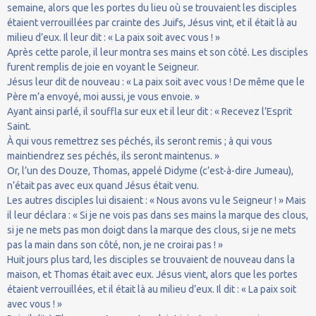
semaine, alors que les portes du lieu où se trouvaient les disciples
étaient verrouillées par crainte des Juifs, Jésus vint, et il était là au
milieu d’eux. Il leur dit : « La paix soit avec vous ! »
Après cette parole, il leur montra ses mains et son côté. Les disciples
furent remplis de joie en voyant le Seigneur.
Jésus leur dit de nouveau : « La paix soit avec vous ! De même que le
Père m’a envoyé, moi aussi, je vous envoie. »
Ayant ainsi parlé, il souffla sur eux et il leur dit : « Recevez l’Esprit
Saint.
À qui vous remettrez ses péchés, ils seront remis ; à qui vous
maintiendrez ses péchés, ils seront maintenus. »
Or, l’un des Douze, Thomas, appelé Didyme (c’est-à-dire Jumeau),
n’était pas avec eux quand Jésus était venu.
Les autres disciples lui disaient : « Nous avons vu le Seigneur ! » Mais
il leur déclara : « Si je ne vois pas dans ses mains la marque des clous,
si je ne mets pas mon doigt dans la marque des clous, si je ne mets
pas la main dans son côté, non, je ne croirai pas ! »
Huit jours plus tard, les disciples se trouvaient de nouveau dans la
maison, et Thomas était avec eux. Jésus vient, alors que les portes
étaient verrouillées, et il était là au milieu d’eux. Il dit : « La paix soit
avec vous ! »