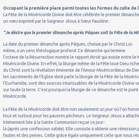
Occupant la première place parmi toutes les formes du culte de 
La Fête de la Miséricorde Divine doit être célébrée le premier dimanch
un vœu exprimé par le Seigneur Jésus à Sœur Faustine :
"Je désire que le premier dimanche après Pâques soit la Fête de la Mi
La date du premier dimanche après Pâques, choisie par le Christ Lui-
même, a un sens théologique profond. Ce dimanche qui termine
l'octave de la Résurrection montre le rapport étroit qui existe entre l
Miséricorde Divine. En effet, la liturgie même de la Fête loue Dieu riche
du Christ sont la révélation éminente de l'Amour Miséricordieux de Die
les sacrements de l'Eglise dont parle la liturgie de la Fête de la Misér
l'Eucharistie, sont des sources intarissables de la Miséricorde Divine 
sur toute la terre. C'est pourquoi la liturgie de ce dimanche est le poi
Miséricorde.
La Fête de la Miséricorde doit être non seulement un jour où l'on hono
tous et surtout pour les pauvres pécheurs. Le Seigneur Jésus a attach
intimement liée à la Sainte Communion reçue ce jour-
là (après une confession valide). Elle consiste à obtenir une rémission 
fautes et des peines. Cette grâce égale uniquement celle que nous r