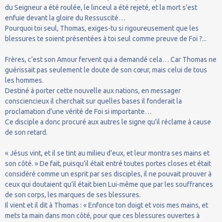
du Seigneur a été roulée, le linceul a été rejeté, et la mort s’est
enfuie devant la gloire du Ressuscité…
Pourquoi toi seul, Thomas, exiges-tu si rigoureusement que les
blessures te soient présentées à toi seul comme preuve de Foi ?...
Frères, c’est son Amour fervent qui a demandé cela… Car Thomas ne
guérissait pas seulement le doute de son cœur, mais celui de tous
les hommes.
Destiné à porter cette nouvelle aux nations, en messager
consciencieux il cherchait sur quelles bases il fonderait la
proclamation d’une vérité de Foi si importante…
Ce disciple a donc procuré aux autres le signe qu’il réclame à cause
de son retard.
« Jésus vint, et il se tint au milieu d’eux, et leur montra ses mains et
son côté. » De fait, puisqu’il était entré toutes portes closes et était
considéré comme un esprit par ses disciples, il ne pouvait prouver à
ceux qui doutaient qu’il était bien Lui-même que par les souffrances
de son corps, les marques de ses blessures.
Il vient et il dit à Thomas : « Enfonce ton doigt et vois mes mains, et
mets ta main dans mon côté, pour que ces blessures ouvertes à