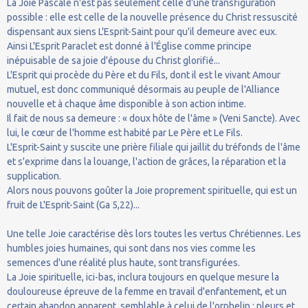
La Joie Pascale n'est pas seulement celle d'une transfiguration
possible : elle est celle de la nouvelle présence du Christ ressuscité
dispensant aux siens L'Esprit-Saint pour qu'il demeure avec eux.
Ainsi L'Esprit Paraclet est donné à l'Église comme principe
inépuisable de sa joie d'épouse du Christ glorifié...
L'Esprit qui procède du Père et du Fils, dont il est le vivant Amour
mutuel, est donc communiqué désormais au peuple de l'Alliance
nouvelle et à chaque âme disponible à son action intime.
Il fait de nous sa demeure : « doux hôte de l'âme » (Veni Sancte). Avec
lui, le cœur de l'homme est habité par Le Père et Le Fils.
L'Esprit-Saint y suscite une prière filiale qui jaillit du tréfonds de l'âme
et s'exprime dans la louange, l'action de grâces, la réparation et la
supplication.
Alors nous pouvons goûter la Joie proprement spirituelle, qui est un
fruit de L'Esprit-Saint (Ga 5,22)...
Une telle Joie caractérise dès lors toutes les vertus Chrétiennes. Les
humbles joies humaines, qui sont dans nos vies comme les
semences d'une réalité plus haute, sont transfigurées.
La Joie spirituelle, ici-bas, inclura toujours en quelque mesure la
douloureuse épreuve de la femme en travail d'enfantement, et un
certain abandon apparent, semblable à celui de l'orphelin : pleurs et