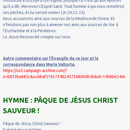
ressuscité a octroyé à son Église, puisque ce n'est qu'aux Apôtres
qu'il a dit: «Recevez L'Esprit-Saint. Tout homme à qui vous remettrez
ses péchés, ils lui seront remis» (Jn 20:22-23).
Nous accourrons ainsi aux sources de la Miséricorde Divine. Et
n'hésitons pas non plus à amener nos amis aux sources de Vie: à
l’Eucharistie et à la Pénitence.
Le Jésus Ressuscité compte sur nous.
Autre commentaire sur l'Évangile de ce jour et la
correspondance dans Maria Valtorta.
https://us3.campaign-archive.com/?
e=b033ba685c&u=bbaf519c73482457368060b5b&id=1406b624dc
HYMNE : PÂQUE DE JÉSUS CHRIST
SAUVEUR !
Pâque de Jésus Christ Sauveur !
Il règne en sa victoire,