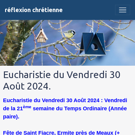
réflexion chrétienne
Eucharistie du Vendredi 30
Août 2024.
Eucharistie du Vendredi 30 Août 2024 : Vendredi
ème
de la 21
semaine du Temps Ordinaire (Année
paire).
Fête de Saint Fiacre, Ermite près de Meaux (+