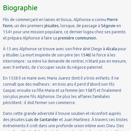
Biographie
Fils de commerçant en laines et tissus, Alphonse a connu
Pierre
Favre
, un des premiers
jésuites
, lorsque, de passage à
Ségovie
en
1541 pour une mission populaire, ce dernier logea chez ses parents
et prépara Alphonse à faire sa
première communion
.
À 13 ans Alphonse se trouve avec son frère aîné Diego à
Alcala
pour
y étudier. La mort inopinée de son père (en
1546
) le force à les
interrompre : sa mère lui demande de rentrer, n’étant pas en mesure,
avec 9 enfants, de s’occuper seule du négoce paternel.
En 1558 il se marie avec Maria Juarez dont il a trois enfants. Il ne
connaît que des malheurs : en trois ans il perd d’abord son fils
Gaspar, ensuite sa fille Maria et sa femme (en
1567
) et finalement
son plus jeune fils Alphonse. De plus les affaires familiales
périclitent : il doit fermer son commerce.
Dans cette grande adversité il trouve soutien et réconfort auprès
des jésuites
Luis de Santander
et Juan Martinez. À travers ces tristes
événements il croît dans une profonde union intime avec Dieu. Des