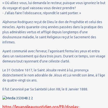
« Où alliez-vous, lui demanda le recteur, puisque vous ignoriez le but
du voyage et quel vaisseau vous deviez prendre?
- J'allais faire l'obéissance, répondit le saint portier. »
Alphonse Rodriguez reçut de Dieu le don de Prophétie et celui des
miracles. Après quarante-cinq années passées dans la pratique des
plus admirables vertus et affligé depuis longtemps d'une
douloureuse maladie, le saint Religieux reçut le Sacrement des
infirmes.
Ayant communié avec ferveur, l'agonisant ferma les yeux et entra
dans un ravissement qui dura trois jours. Durant ce temps, son visage
demeura tout rayonnant d'une céleste clarté.
Le 31 Octobre 1617, le Saint Jésuite revint à lui, prononça
distinctement le nom adorable de Jésus et Lui rendit son âme, à l'âge
de quatre-vingt-six ans.
Il fut Canonisé par Sa Sainteté Léon XIII, le 8 Janvier 1888.
https://levangileauquotidien.org/FR/display-