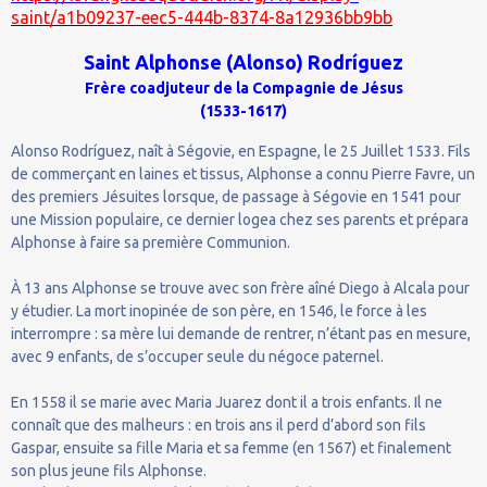
saint/a1b09237-eec5-444b-8374-8a12936bb9bb
Saint Alphonse (Alonso) Rodríguez
Frère coadjuteur de la Compagnie de Jésus
(1533-1617)
Alonso Rodríguez, naît à Ségovie, en Espagne, le 25 Juillet 1533. Fils
de commerçant en laines et tissus, Alphonse a connu Pierre Favre, un
des premiers Jésuites lorsque, de passage à Ségovie en 1541 pour
une Mission populaire, ce dernier logea chez ses parents et prépara
Alphonse à faire sa première Communion.
À 13 ans Alphonse se trouve avec son frère aîné Diego à Alcala pour
y étudier. La mort inopinée de son père, en 1546, le force à les
interrompre : sa mère lui demande de rentrer, n’étant pas en mesure,
avec 9 enfants, de s’occuper seule du négoce paternel.
En 1558 il se marie avec Maria Juarez dont il a trois enfants. Il ne
connaît que des malheurs : en trois ans il perd d’abord son fils
Gaspar, ensuite sa fille Maria et sa femme (en 1567) et finalement
son plus jeune fils Alphonse.