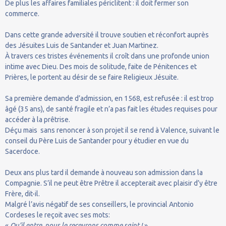
De plus les affaires familiales périclitent : il doit fermer son
commerce.
Dans cette grande adversité il trouve soutien et réconfort auprès
des Jésuites Luis de Santander et Juan Martinez.
À travers ces tristes événements il croît dans une profonde union
intime avec Dieu. Des mois de solitude, faite de Pénitences et
Prières, le portent au désir de se faire Religieux Jésuite.
Sa première demande d’admission, en 1568, est refusée : il est trop
âgé (35 ans), de santé fragile et n’a pas fait les études requises pour
accéder à la prêtrise.
Déçu mais sans renoncer à son projet il se rend à Valence, suivant le
conseil du Père Luis de Santander pour y étudier en vue du
Sacerdoce.
Deux ans plus tard il demande à nouveau son admission dans la
Compagnie. S’il ne peut être Prêtre il accepterait avec plaisir d’y être
Frère, dit-il.
Malgré l’avis négatif de ses conseillers, le provincial Antonio
Cordeses le reçoit avec ses mots:
«
Qu’il entre, nous le recevrons comme saint !
»