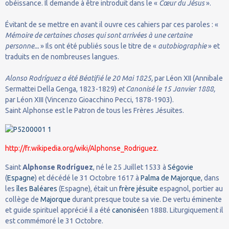
obéissance. Il demande à être introduit dans le «
Cœur du Jésus
».
Évitant de se mettre en avant il ouvre ces cahiers par ces paroles : «
Mémoire de certaines choses qui sont arrivées à une certaine
personne...
» Ils ont été publiés sous le titre de «
autobiographie
» et
traduits en de nombreuses langues.
Alonso Rodríguez a été Béatifié le 20 Mai 1825,
par Léon XII (Annibale
Sermattei Della Genga, 1823-1829)
et Canonisé le 15 Janvier 1888,
par Léon XIII (Vincenzo Gioacchino Pecci, 1878-1903).
Saint Alphonse est le Patron de tous les Frères Jésuites.
http://fr.wikipedia.org/wiki/Alphonse_Rodriguez
.
Saint
Alphonse Rodríguez
, né le 25 Juillet 1533 à
Ségovie
(
Espagne
) et décédé le 31 Octobre 1617 à
Palma de Majorque
, dans
les
îles Baléares
(Espagne), était un
frère jésuite
espagnol, portier au
collège de
Majorque
durant presque toute sa vie. De vertu éminente
et guide spirituel apprécié il a été
canonisé
en 1888. Liturgiquement il
est commémoré le 31 Octobre.