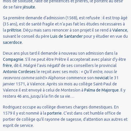
mois de solitude, faite de pénitences et prières, le portent au désir
de se faire
jésuite
.
Sa première demande d’admission (1568), est refusée : il est trop âgé
(35 ans), est de santé fragile et n’a pas fait les études nécessaires à
la
prêtrise
. Déçu mais sans renoncer à son projet il se rend à
Valence
,
suivant le conseil du père
Luis de Santander
pour y étudier en vue du
sacerdoce
.
Deux ans plus tard il demande à nouveau son admission dans la
Compagnie
. S’il ne peut être Prêtre il accepterait avec plaisir d’y être
frère
, dit-il. Malgré l’avis négatif de ses conseillers le provincial
Antonio Cordeses
le reçoit avec ses mots :
« Qu’il entre, nous le
recevrons comme saint!»
Alphonse commence son
noviciat
le 31
janvier 1571, à Valence. Après six mois au collège Saint-Paul de
Valence il est envoyé à celui de Montesíon à
Palma de Majorque
. Il y
restera 46 ans, jusqu’à la fin de sa vie…
Rodriguez occupe au collège diverses charges domestiques. En
1579 il y est nommé à la
porterie
. C’est dans cet humble office de
portier de collège qu’il rayonne de sagesse, d’attention aux autres et
esprit de service.