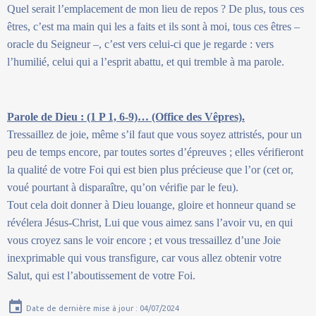
Quel serait l’emplacement de mon lieu de repos ? De plus, tous ces
êtres, c’est ma main qui les a faits et ils sont à moi, tous ces êtres –
oracle du Seigneur –, c’est vers celui-ci que je regarde : vers
l’humilié, celui qui a l’esprit abattu, et qui tremble à ma parole.
Parole de Dieu : (1 P 1, 6-9)… (Office des Vêpres).
Tressaillez de joie, même s’il faut que vous soyez attristés, pour un
peu de temps encore, par toutes sortes d’épreuves ; elles vérifieront
la qualité de votre Foi qui est bien plus précieuse que l’or (cet or,
voué pourtant à disparaître, qu’on vérifie par le feu).
Tout cela doit donner à Dieu louange, gloire et honneur quand se
révélera Jésus-Christ, Lui que vous aimez sans l’avoir vu, en qui
vous croyez sans le voir encore ; et vous tressaillez d’une Joie
inexprimable qui vous transfigure, car vous allez obtenir votre
Salut, qui est l’aboutissement de votre Foi.
Date de dernière mise à jour : 04/07/2024