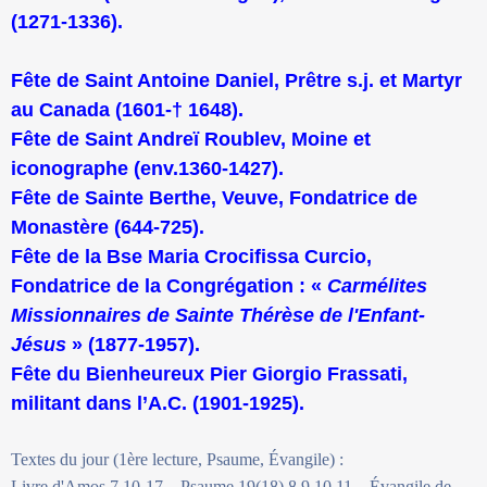
(1271-1336).
Fête de Saint Antoine Daniel, Prêtre s.j. et Martyr
au Canada (1601-† 1648).
Fête de Saint Andreï Roublev, Moine et
iconographe (env.1360-1427).
Fête de Sainte Berthe, Veuve, Fondatrice de
Monastère (644-725).
Fête de la Bse Maria Crocifissa Curcio,
Fondatrice de la Congrégation : «
Carmélites
Missionnaires de Sainte Thérèse de l'Enfant-
Jésus
» (1877-1957).
Fête du Bienheureux Pier Giorgio Frassati,
militant dans l’A.C. (1901-1925).
Textes du jour (1ère lecture, Psaume, Évangile) :
Livre d'Amos 7,10-17... Psaume 19(18),8.9.10.11... Évangile de