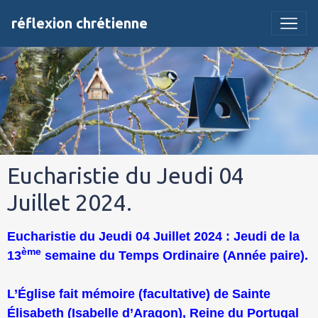
réflexion chrétienne
Eucharistie du Jeudi 04
Juillet 2024.
Eucharistie du Jeudi 04 Juillet 2024 : Jeudi de la
ème
13
semaine du Temps Ordinaire (Année paire).
L’Église fait mémoire (facultative) de Sainte
Élisabeth (Isabelle d’Aragon), Reine du Portugal